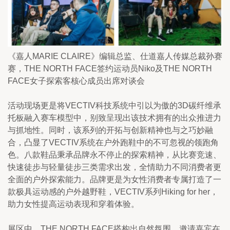
《嘉人MARIE CLAIRE》编辑总监、仕道嘉人传媒总裁孙赛
赛，THE NORTH FACE签约运动员Niko及THE NORTH 
FACE女子探索客核心成员出席对谈会
活动现场更是将VECTIV科技系统中引以为傲的3D碳纤维承
托板融入赛车模型中，别致呈现出该技术拥有的出众推进力
与抓地性。同时，该系列的开拓与创新精神也与之巧妙融
合，凸显了VECTIV系统在户外跑鞋中的不可忽视的领跑角
色。八款鞋品秉承品牌永不停止的探索精神，从比赛竞速、
快速徒步与轻量徒步三类需求出发，全情助力不同消费者更
全面的户外探索能力。品牌更是为女性消费者专属打造了一
款极具运动感的户外越野鞋，VECTIV系列Hiking for her，
助力女性提高运动表现和穿着体验。
展区中，THE NORTH FACE搭构出自然氛围，邀请嘉宾在