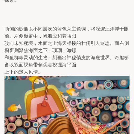
探索。
两侧的橱窗以不同层次的蓝色为主色调，将深邃汪洋浮于眼
前。左侧橱窗中，帆船应和着骄阳

驶向未知秘境，水面之上海天相接的壮阔引人遐思。而右侧
橱窗则聚焦海面之下，珊瑚、海螺

和鱼群等灵动的生物，刻画出神秘俏皮的海底世界。奇趣橱
窗以双面视角带领观者挖掘海平面

上下的迷人风情。