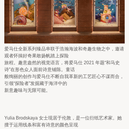
爱马仕全新系列臻品串联于浩瀚海波和奇趣生物之中，邀请
观者怀揣好奇果敢扬帆踏上探险

旅程。趣意盎然的视觉语言，将爱马仕 2021 年题“和马史
诗”在形色众人面前诗意铺陈。童话

般绚丽的创作与爱马仕不断自我革新的工艺匠心不谋而合，
引领“探险者”发掘藏于海洋中的

新意趣味与无限可能。
Yulia Brodskaya 女士现居于伦敦，是一位衍纸艺术家。她
擅于运用线条和富有诗意的颜色呈现
