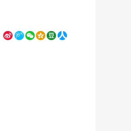
新
腾
微
空
豆
人
浪
讯
信
间
瓣
人网