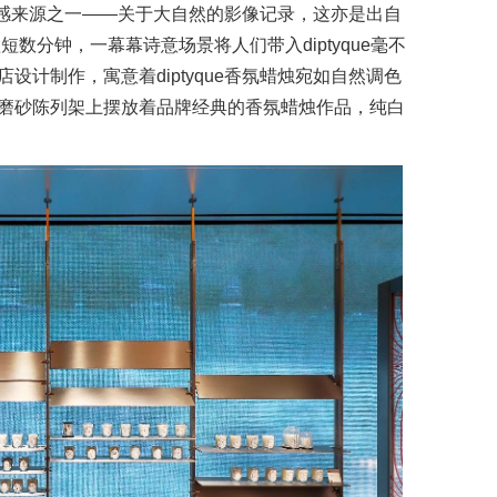
的灵感来源之一——关于大自然的影像记录，这亦是出自
l之作。短短数分钟，一幕幕诗意场景将人们带入diptyque毫不
计制作，寓意着diptyque香氛蜡烛宛如自然调色
磨砂陈列架上摆放着品牌经典的香氛蜡烛作品，纯白