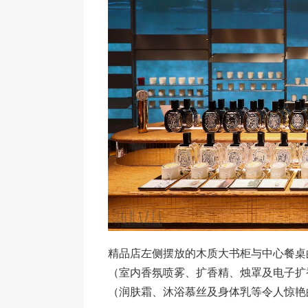
精品店左侧摆放的木质大书柜与中心餐桌
（室内香氛喷雾、扩香精、烛罩及电子扩
（润肤霜、沐浴慕丝及身体乳等令人惊艳