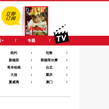
活
/
专题
/
纽约
伦敦
/
/
新德里
斯德哥尔摩
/
/
哥本哈根
台北
/
/
大连
重庆
/
/
夏威夷‍
澳门
/
/