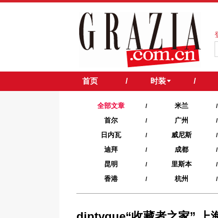
首页
/
时装
/
全部文章
米兰
/
/
首尔
广州
/
/
日内瓦
威尼斯
/
/
迪拜
成都
/
/
昆明
里斯本
/
/
香港
杭州
/
/
diptyque“收藏者之家