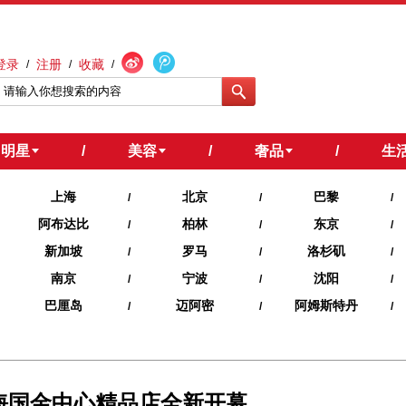
登录
注册
收藏
/
/
/
明星
/
美容
/
奢品
/
生
上海
北京
巴黎
/
/
/
阿布达比
柏林
东京
/
/
/
新加坡
罗马
洛杉矶
/
/
/
南京
宁波
沈阳
/
/
/
巴厘岛
迈阿密
阿姆斯特丹
/
/
/
” 上海国金中心精品店全新开幕