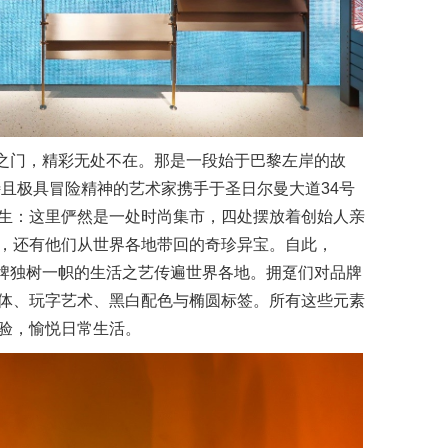
历史之门，精彩无处不在。那是一段始于巴黎左岸的故
特且极具冒险精神的艺术家携手于圣日尔曼大道34号
生：这里俨然是一处时尚集市，四处摆放着创始人亲
，还有他们从世界各地带回的奇珍异宝。自此，
将品牌独树一帜的生活之艺传遍世界各地。拥趸们对品牌
体、玩字艺术、黑白配色与椭圆标签。所有这些元素
验，愉悦日常生活。