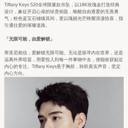
Tiffany Keys 520全球限量款吊坠，以18K玫瑰金打造经典
设计，象征开启心扉的珍贵钥匙，唤醒自由逐爱的无畏勇
气；粉色蓝宝石铺镶其间，更以瑰丽光芒映耀浪漫惊喜，指
引通往爱的璀璨道路。
「无限可能，由爱解锁」
蒂芙尼相信，爱解锁无限可能。无论是探寻内在世界，还是
远离外界喧嚣，用爱投入到每一件事物中去，便能收获贴近
内心的专注。Tiffany Keys悬于胸前，聆听真实声音，坚定
内心方向。