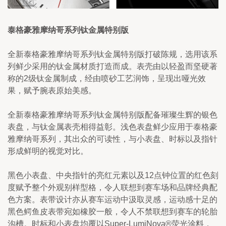
泰格豪雅摩纳哥系列钛金属特别版
全新泰格豪雅摩纳哥系列钛金属特别版打破陈规，选用该系
列鲜少采用的钛金属材质打造而成。表壳由以轻盈而坚硬著
称的2级钛金属制成，经由喷砂工艺润饰，呈现出哑光效
果，赋予腕表原始美感。
全新泰格豪雅摩纳哥系列钛金属特别版配备璀璨生辉的银色
表盘，与钛金属表壳相得益彰。浅色表盘鲜少应用于泰格豪
雅摩纳哥系列，其出众的可读性，与小表盘、时标以及指针
形成鲜明的视觉对比。
黑色小表盘、中央指针的亮红元素以及12点钟位置的红色刻
度赋予整个外观别样型格，令人联想到赛车场和品牌经典配
色方案。表带设计亦从赛车运动中汲取灵感，运动感十足的
黑色鳄鱼皮表带宛如橡胶一般，令人不禁联想到赛车的轮胎
沟槽。时标和小表盘均覆以Super-LumiNova®荧光涂料，