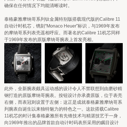
确保在任何情况下均能清晰读时。
泰格豪雅摩纳哥系列钛金属特别版搭载现代版的Calibre 11
自动计时机芯，镌刻“Monaco Heuer”标识，与1969年发布
的摩纳哥系列表壳遥相呼应。而著名的Calibre 11机芯同样
于1969年发布的原版摩纳哥腕表上首发亮相。
此外，全新腕表颇具运动感的设计令人不禁联想到由磨砂精
钢打造的原版摩纳哥腕表。按钮设计亦承袭原版，位于表壳
右侧，而表冠则设置于左侧：这正是成就泰格豪雅摩纳哥系
列腕表自诞生以来独特魅力的特色之一。这款搭载Calibre 
11机芯的时计集泰格豪雅所有先锋技术与精湛技艺于一身，
向1969年推出的品牌首款自动计时码表所采用的瞩目设计