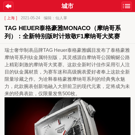
城市
[ 上海 ]
2021-05-24
编辑：仙人掌
TAG HEUER泰格豪雅MONACO（摩纳哥系
列）：全新特别版时计致敬F1摩纳哥大奖赛
瑞士奢华制表品牌TAG Heuer泰格豪雅瞩目发布了泰格豪雅
摩纳哥系列钛金属特别版，其灵感源自摩纳哥公国蜿蜒公路
上精彩刺激的摩纳哥大奖赛。这款全新时计佳作采用引人注
目的钛金属材质，为赛车迷和高级腕表爱好者奉上这款全新
限量珍藏之作。为诠释泰格豪雅摩纳哥系列的经典隽永魅
力，此款腕表创新地融入大胆前卫的现代元素，定将成为未
来的经典表款，仅限量发售500枚。