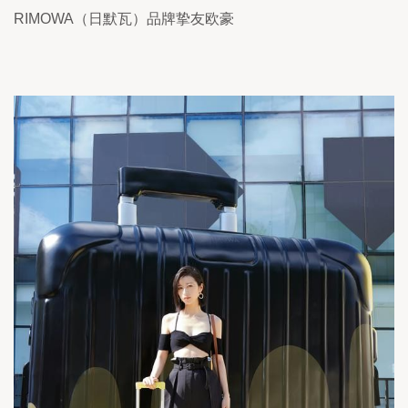
RIMOWA（日默瓦）品牌挚友欧豪