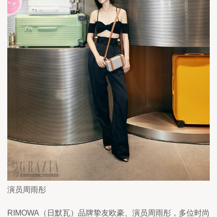
演员周雨彤
RIMOWA（日默瓦）品牌挚友欧豪、演员周雨彤，多位时尚