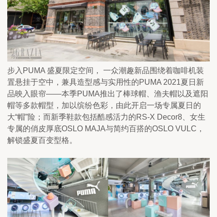
步入PUMA 盛夏限定空间， 一众潮趣新品围绕着咖啡机装
置悬挂于空中，兼具造型感与实用性的PUMA 2021夏日新
品映入眼帘——本季PUMA推出了棒球帽、渔夫帽以及遮阳
帽等多款帽型，加以缤纷色彩，由此开启一场专属夏日的
大“帽”险；而新季鞋款包括酷感活力的RS-X Decor8、女生
专属的俏皮厚底OSLO MAJA与简约百搭的OSLO VULC，
解锁盛夏百变型格。