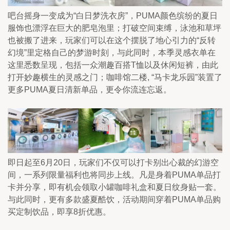
吧台摇身一变成为“白日梦洗衣房”，PUMA颜色缤纷的夏日
服饰也漂浮在巨大的肥皂泡里；打破空间束缚，泳池和草坪
也被搬了进来，玩家们可以在这个摆脱了地心引力的“反转
幻境”里定格自己的梦游时刻，与此同时，本季灵感衣单在
这里悉数呈现，包括一众潮趣百搭T恤以及休闲短裤，由此
打开妙趣横生的灵感之门；咖啡馆二楼, “马卡龙乐园”装置了
更多PUMA夏日清新单品，更令你流连忘返。
即日起至6月20日，玩家们不仅可以打卡别出心裁的幻游空
间，一系列限量福利也将同步上线。凡是身着PUMA单品打
卡并分享，即有机会领取小罐咖啡礼盒和夏日纹身贴一套。
与此同时，更有多款盛夏酷饮，活动期间穿着PUMA单品购
买定制饮品，即享8折优惠。