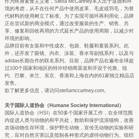
作为终身素食主义者，Stella McCartney本人出于道德和环
境的考虑，从不在任何产品中使用皮革、毛皮或羽毛，为替
代材料的使用树立了标准。为了实现可循环再利用化，品牌
正在尝试新的商业模式，通过改变服装的生产、销售、共
享、修复和回收再用的方式延长产品的使用周期，以减少对
环境的影响。
品牌目前有女装和中性成衣、包袋、鞋履和童装系列。此
外，还开发了眼镜、内衣、泳装、香水等副线系列，以及与
adidas长期合作的联名系列。目前，品牌产品在遍布全球超
过100个国家和地区的特许经销商渠道和开设于伦敦、纽
约、巴黎、米兰、东京、香港和上海在内的61家独立精品店
发售。
欲了解更多信息，请访问stellamccartney.com。
关于国际人道协会（Humane Society International）
国际人道协会（HSI）在50多个国家开展工作，在全球范围
内促进人类与动物的和平共处，救助和保护流浪猫狗，改善
农场动物生存环境，保护野生动物，宣传无动物的实验和研
究，应对自然灾害以及抵制各种形式的虐待动物行为。组织