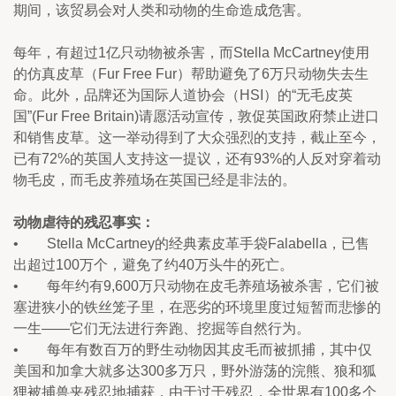
期间，该贸易会对人类和动物的生命造成危害。
每年，有超过1亿只动物被杀害，而Stella McCartney使用
的仿真皮草（Fur Free Fur）帮助避免了6万只动物失去生
命。此外，品牌还为国际人道协会（HSI）的“无毛皮英
国”(Fur Free Britain)请愿活动宣传，敦促英国政府禁止进口
和销售皮草。这一举动得到了大众强烈的支持，截止至今，
已有72%的英国人支持这一提议，还有93%的人反对穿着动
物毛皮，而毛皮养殖场在英国已经是非法的。
动物虐待的残忍事实：
•        Stella McCartney的经典素皮革手袋Falabella，已售
出超过100万个，避免了约40万头牛的死亡。
•        每年约有9,600万只动物在皮毛养殖场被杀害，它们被
塞进狭小的铁丝笼子里，在恶劣的环境里度过短暂而悲惨的
一生——它们无法进行奔跑、挖掘等自然行为。
•        每年有数百万的野生动物因其皮毛而被抓捕，其中仅
美国和加拿大就多达300多万只，野外游荡的浣熊、狼和狐
狸被捕兽夹残忍地捕获，由于过于残忍，全世界有100多个