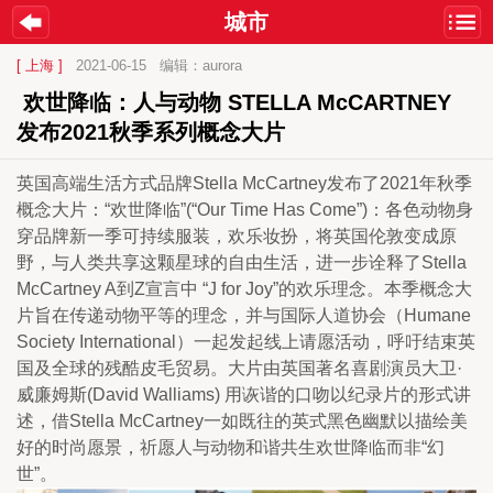
城市
[ 上海 ]
2021-06-15
编辑：aurora
 欢世降临：人与动物 STELLA McCARTNEY 
发布2021秋季系列概念大片
英国高端生活方式品牌Stella McCartney发布了2021年秋季
概念大片：“欢世降临”(“Our Time Has Come”)：各色动物身
穿品牌新一季可持续服装，欢乐妆扮，将英国伦敦变成原
野，与人类共享这颗星球的自由生活，进一步诠释了Stella 
McCartney A到Z宣言中 “J for Joy”的欢乐理念。本季概念大
片旨在传递动物平等的理念，并与国际人道协会（Humane 
Society International）一起发起线上请愿活动，呼吁结束英
国及全球的残酷皮毛贸易。大片由英国著名喜剧演员大卫·
威廉姆斯(David Walliams) 用诙谐的口吻以纪录片的形式讲
述，借Stella McCartney一如既往的英式黑色幽默以描绘美
好的时尚愿景，祈愿人与动物和谐共生欢世降临而非“幻
世”。