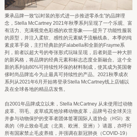
秉承品牌一致“以时装的形式进一步推进零杀生”的品牌理
念，Stella McCartney 2021年秋季系列呈现了一个乐观、富
有活力、充满视觉色彩感的欢世形象——提升了功能性服装
的原型，并注入柔软、感性的元素赋予流畅线条。本季的纯
素皮革手袋，主打经典款的Falabella和全新的Frayme系
列，前者以超大号的夸张形式玩味呈现，后者则是一种大胆
的新风格，将品牌的经典元素和标志态度全新融合。这个全
新的系列由80%可持续性环保的材料制成，使其成为英国奢
侈时尚品牌迄今为止最具可持续性的产品。2021秋季成衣
系列从2021年6月开始将登录Stella McCartney线上店铺以
及在全球各地的精品店发售。
自2001年品牌成立以来，Stella McCartney 从未使用过动物
皮革、羽毛、皮草或其他珍稀动物皮革，品牌号召全球关注
并参与动物保护的变革者团体签署国际人道协会（HSI）发
表的《停止致命毛皮（北美、欧洲、亚洲）》请愿，亦呼吁
所有国家禁止毛皮养殖，并强调在新冠肺炎（COVID-19）