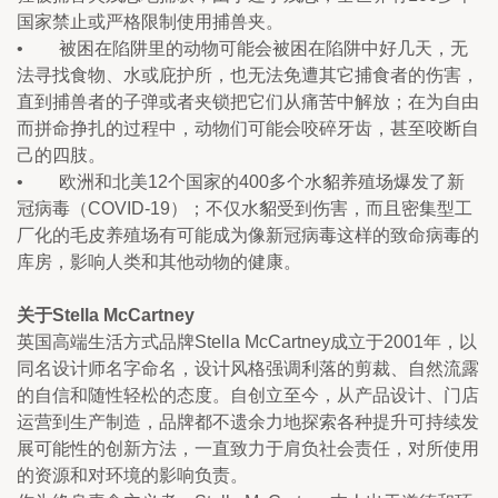
国家禁止或严格限制使用捕兽夹。
•        被困在陷阱里的动物可能会被困在陷阱中好几天，无
法寻找食物、水或庇护所，也无法免遭其它捕食者的伤害，
直到捕兽者的子弹或者夹锁把它们从痛苦中解放；在为自由
而拼命挣扎的过程中，动物们可能会咬碎牙齿，甚至咬断自
己的四肢。
•        欧洲和北美12个国家的400多个水貂养殖场爆发了新
冠病毒（COVID-19）；不仅水貂受到伤害，而且密集型工
厂化的毛皮养殖场有可能成为像新冠病毒这样的致命病毒的
库房，影响人类和其他动物的健康。
关于Stella McCartney
英国高端生活方式品牌Stella McCartney成立于2001年，以
同名设计师名字命名，设计风格强调利落的剪裁、自然流露
的自信和随性轻松的态度。自创立至今，从产品设计、门店
运营到生产制造，品牌都不遗余力地探索各种提升可持续发
展可能性的创新方法，一直致力于肩负社会责任，对所使用
的资源和对环境的影响负责。