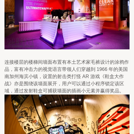
连接楼层的楼梯间墙面布置有本土艺术家毛裤设计的涂鸦作
品，富有冲击力的视觉语言带领人们穿越到 1966 年的美国
南加州海滨小镇，设置的射击类打怪 AR 游戏《鞋盒大作
战》亦是围绕该墙面展开，用户可以通过小程序锁定该区
域，通过发射鞋盒可捕获墙面的插画小元素并赢得奖品。