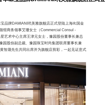
宝品牌DAMIANI玳美雅旗舰店正式登陆上海ifc国金
领事艾珊女士（Commercial Consul -
基金会及复星艺术中心主席王津元女士，豫园股份董事长兼总
豫园股份副总裁、豫园珠宝时尚集团联席董事长兼
理黄智晟先生共同出席并为旗舰店剪彩，一起见证意式