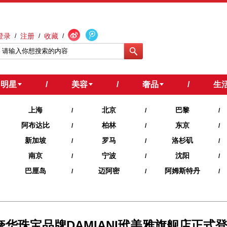
登录
注册
收藏
/
/
/
明星
/
美容
/
奢品
/
生
上海
北京
巴黎
/
/
/
阿布达比
柏林
东京
/
/
/
新加坡
罗马
洛杉矶
/
/
/
南京
宁波
沈阳
/
/
/
巴厘岛
迈阿密
阿姆斯特丹
/
/
/
奢华珠宝品牌DAMIANI玳美雅旗舰店正式登