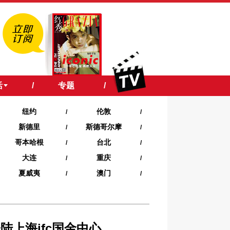
活
/
专题
/
纽约
伦敦
/
/
新德里
斯德哥尔摩
/
/
哥本哈根
台北
/
/
大连
重庆
/
/
夏威夷‍
澳门
/
/
陆上海ifc国金中心