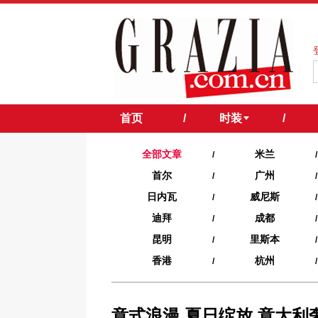
首页
/
时装
/
全部文章
米兰
/
/
首尔
广州
/
/
日内瓦
威尼斯
/
/
迪拜
成都
/
/
昆明
里斯本
/
/
香港
杭州
/
/
意式浪漫 夏日绽放 意大利