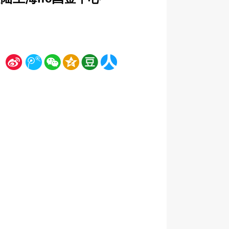
新
腾
微
空
豆
人
浪
讯
信
间
瓣
人网