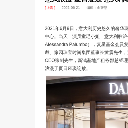
[ 上海 ]
2021-06-21
编辑：金智慧
2021年6月9日，意大利历史悠久的奢华珠
中心。当天，演员童瑶小姐，意大利驻沪领馆商务
Alessandra Palumbo），复星
裁、豫园珠宝时尚集团董事长黄震先生，
CEO张剑先生，新鸿基地产租务部总经
浪漫于夏日璀璨绽放。