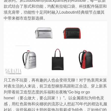
袋系列。从Loubitown到Backparis再到Ruistote，每一款新
款式结合了形式和功能，均配有拉链口袋、科技配件隔层和
填充肩带，功能性十足同时融入Louboutin经典细节点缀其
中带来都市造型新选择。
只工作不玩耍，再有趣的人也会变得无聊！对于热衷周末派
对夜生活的人来说，前卫造型梯形高跟鞋正合适。穿上新系
列带着前卫造型态度的乐福鞋在夜晚“Go big or go
home! （要么做大，要么回家！）”。以金属搭扣为特色灵
感，用红色装饰和尖穗状的流苏让人想起70年代的褶边礼服
衬衫，这些风格以大胆的装饰与剪裁成为特色，正如他们的