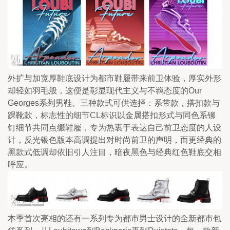
外扩与加宽厚鞋底设计为都市鞋履带来前卫体验，厚实外形
却轻如羽毛般，这便是彰显现代主义与不羁态度的Our 
Georges系列男鞋。三种款式可供选择：系带款，搭扣款与
踝靴款，标志性的细节CL标识以金属搭扣形式与同色系铆
钉细节共同点缀鞋履，专为热衷于表达自己前卫态度的人设
计，反光银色版本高调提出对时尚前卫的声明，而更经典的
黑款式低调却依旧引人注目，暗夜黑色与经典红色鞋底交相
呼应。
本季首次亮相的还有一系列专为都市男士设计的全新都市包