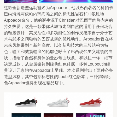
这款全新造型运动鞋名为Arpoador，他以巴西著名的科帕卡
巴纳海滩与依帕内玛海滩之间的标志性岩石和冲浪胜地
Arpoador命名，他的诞生源于Christian对巴西里约热内卢的
持久热爱，这是一款带你从城市走到自然的适用于任何场合
的鞋履设计，其灵活性和多功能性的创作灵感来自于介于艺
术与武术之间独特的巴西战舞的优雅动作。Arpoador旨在将
未来风格带到全新的高度。以创新和技术的三段结构为特
色，鞋面和减震鞋底的轮廓也呼应了巴西现代主义建筑的曲
线，描绘了自然和身体的曼妙弯曲线条。和以往一样，细节
决定成败，从金属铆钉到经典红色鞋底，多种Louboutin经
典设计元素均在Arpoador上呈现。本次系列推出了两种必备
造型风格，其中包括标志性的Loubi红色版本，三种独家配
色Arpoador也将出现在精品店中。