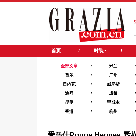
首页
/
时装
/
全部文章
米兰
/
/
首尔
广州
/
/
日内瓦
威尼斯
/
/
迪拜
成都
/
/
昆明
里斯本
/
/
香港
杭州
/
/
爱马仕Rouge Hermes 