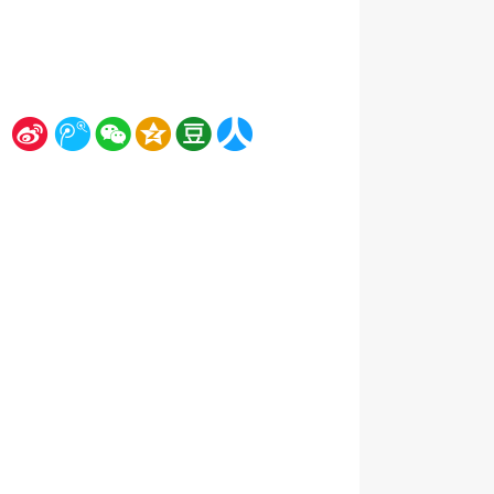
新
腾
微
空
豆
人
浪
讯
信
间
瓣
人网