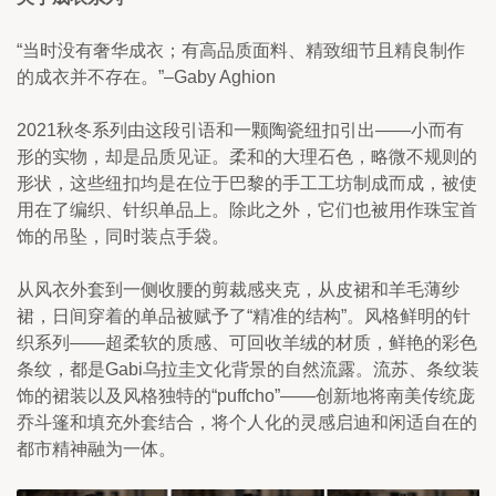
“当时没有奢华成衣；有高品质面料、精致细节且精良制作
的成衣并不存在。”–Gaby Aghion
2021秋冬系列由这段引语和一颗陶瓷纽扣引出——小而有
形的实物，却是品质见证。柔和的大理石色，略微不规则的
形状，这些纽扣均是在位于巴黎的手工工坊制成而成，被使
用在了编织、针织单品上。除此之外，它们也被用作珠宝首
饰的吊坠，同时装点手袋。
从风衣外套到一侧收腰的剪裁感夹克，从皮裙和羊毛薄纱
裙，日间穿着的单品被赋予了“精准的结构”。风格鲜明的针
织系列——超柔软的质感、可回收羊绒的材质，鲜艳的彩色
条纹，都是Gabi乌拉圭文化背景的自然流露。流苏、条纹装
饰的裙装以及风格独特的“puffcho”——创新地将南美传统庞
乔斗篷和填充外套结合，将个人化的灵感启迪和闲适自在的
都市精神融为一体。