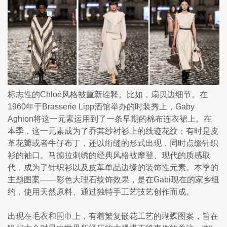
标志性的Chloé风格被重新诠释。比如，扇贝边细节。在
1960年于Brasserie Lipp酒馆举办的时装秀上，Gaby
Aghion将这一元素运用到了一条早期的棉布连衣裙上。在
本季，这一元素成为了乔其纱衬衫上的线迹花纹；有时是皮
革花瓣或者牛仔布丁，还以绗缝的形式出现，同时点缀针织
衫的袖口。马德拉刺绣的经典风格被摩登、现代的质感取
代，成为了针织衫以及皮革单品边缘的装饰性元素。本季的
主题图案——彩色大理石纹饰效果，是在Gabi现在的家乡纽
约，使用天然原料、通过独特手工艺技艺创作而成。
出现在毛衣和围巾上，有着繁复嵌花工艺的蝴蝶图案，旨在