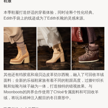
鞋履
本季鞋履打造舒适的穿着体验，同时诠释个性化经典。
Edith手袋上的线迹成为了Edith长靴的灵感来源。
其他还有绉胶底和扇贝边皮革切尔西靴，融入了可回收羊绒
面料；全新的乐福鞋家族有着不同的鞋跟高度，过膝针织长
靴和短靴与袜子融为一体，打造独特的错视效果。与
Moonboots的跨界合作使用了Chloé专属面料和可回收羊
绒，将玩乐精神注入醒目的冬日廓形中。