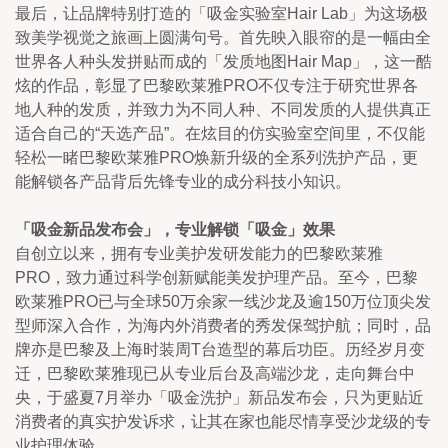
最后，让品牌特别打造的「吸金实验室Hair Lab」为这场极
致美学视觉之旅画上圆满句号。首先映入眼帘的是一幅由全
世界各人种头发拼贴而成的「发质地图Hair Map」，这一酷
炫的作品，彰显了巴黎欧莱雅PRO不仅专注于研究世界各
地人种的发质，并致力为不同人种、不同发质的人提供真正
适合自己的“天选产品”。在炫目的仿实验室空间里，不仅能
轻松一睹巴黎欧莱雅PRO焕新升级的全系列洗护产品，更
能解锁各产品背后先锋专业的成分科技小知识。
「吸金新品发布会」，专业解锁「吸金」效果
自创立以来，拥有专业美护发研发能力的巴黎欧莱雅
PRO，致力通过科学创新赋能美发护理产品。至今，巴黎
欧莱雅PRO已与全球50万余家一线沙龙及逾150万位顶尖发
型师深入合作，为海内外消费者的秀发保驾护航；同时，品
牌亦是巴黎及上海时装周T台造型的幕后功臣。历经岁月变
迁，巴黎欧莱雅现已从专业后台及高端沙龙，走向舞台中
央，于盛夏7月举办「吸金洗护」新品发布会，只为更贴近
消费者的真实护发诉求，让其在家也能尽情享受沙龙级的专
业护理体验。