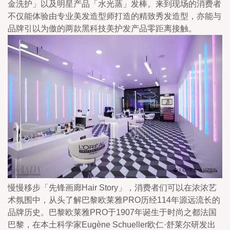
金洗护」以及明星产品「水光蒸」发棒。来到现场的消费者
不仅能体验由专业美发造型师打造的精致秀发造型，亦能与
品牌引以为傲的两款黑科技美护发产品零距离接触。
慢慢移步「先锋画廊Hair Story」，消费者们可以在浓浓艺
术氛围中，从头了解巴黎欧莱雅PRO历经114年源远流长的
品牌历史。巴黎欧莱雅PRO于1907年诞生于时尚之都法国
巴黎，在本土科学家Eugène Schueller欧仁·舒莱尔研发出