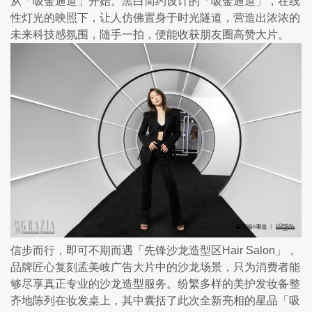
从「吸金通道」开始。黑白简约设计的「吸金通道」，在线
性灯光的映照下，让人仿佛置身于时光隧道，营造出浓浓的
未来科技感氛围，随手一拍，便能收获朋友圈高赞大片。
信步而行，即可不期而遇「先锋沙龙造型区Hair Salon」，
品牌匠心复刻孟美岐广告大片中的沙龙场景，只为消费者能
够尽享真正专业的沙龙造型服务。纷繁多样的美护发妆备整
齐地陈列在妆发桌上，其中囊括了此次全新亮相的星品「吸