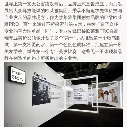
世界上第一支无公害染发膏后，品牌正式宣告成立，而后发
展出大众耳熟能详的欧莱雅集团。秉承不懈追求先锋科技与
专业发艺的品牌理念，作为欧莱雅集团创始品牌的巴黎欧莱
雅PRO，百年来通过不断探索前沿技术，持续打造了众多
专业的革命性单品。同时，专业先锋巴黎欧莱雅PRO在高
端专业美护发领域开创了多个“第一”，从推出第一个敏感测
试、第一支冷烫药水、第一个色度色调标准，到建立第一所
美发学校、举办第一个专业美发比赛，这些无一不体现着品
牌在创造美的路上所折射出的专业性。