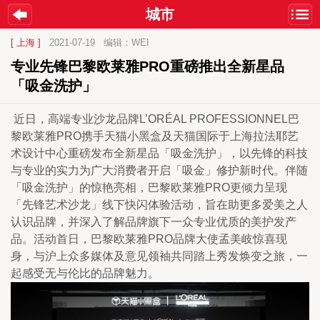
城市
[ 上海 ]
2021-07-19
编辑：WEI
专业先锋巴黎欧莱雅PRO重磅推出全新星品
「吸金洗护」
 近日，高端专业沙龙品牌L’ORÉAL PROFESSIONNEL巴
黎欧莱雅PRO携手天猫小黑盒及天猫国际于上海拉法耶艺
术设计中心重磅发布全新星品「吸金洗护」，以先锋的科技
与专业的实力为广大消费者开启「吸金」修护新时代。伴随
「吸金洗护」的惊艳亮相，巴黎欧莱雅PRO更倾力呈现
「先锋艺术沙龙」线下快闪体验活动，旨在助更多爱美之人
认识品牌，并深入了解品牌旗下一众专业优质的美护发产
品。活动首日，巴黎欧莱雅PRO品牌大使孟美岐惊喜现
身，与沪上众多媒体及意见领袖共同踏上秀发焕变之旅，一
起感受无与伦比的品牌魅力。