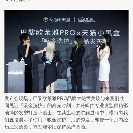
发布会现场，巴黎欧莱雅PRO品牌大使孟美岐与来宾们共
同见证「吸金洗护」的高光时刻，并聆听由专业发型师精彩
演绎的发型打造小贴士。在其生动的讲解过程中，模特向我
们直接展示了使用「吸金洗护」后的秀发，即使一个月内经
历三次漂染，秀发却依旧保持亮泽柔顺。