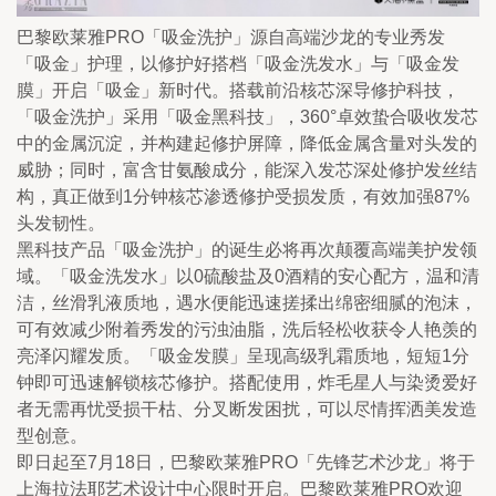
巴黎欧莱雅PRO「吸金洗护」源自高端沙龙的专业秀发
「吸金」护理，以修护好搭档「吸金洗发水」与「吸金发
膜」开启「吸金」新时代。搭载前沿核芯深导修护科技，
「吸金洗护」采用「吸金黑科技」，360°卓效蛰合吸收发芯
中的金属沉淀，并构建起修护屏障，降低金属含量对头发的
威胁；同时，富含甘氨酸成分，能深入发芯深处修护发丝结
构，真正做到1分钟核芯渗透修护受损发质，有效加强87%
头发韧性。
黑科技产品「吸金洗护」的诞生必将再次颠覆高端美护发领
域。「吸金洗发水」以0硫酸盐及0酒精的安心配方，温和清
洁，丝滑乳液质地，遇水便能迅速搓揉出绵密细腻的泡沫，
可有效减少附着秀发的污浊油脂，洗后轻松收获令人艳羡的
亮泽闪耀发质。「吸金发膜」呈现高级乳霜质地，短短1分
钟即可迅速解锁核芯修护。搭配使用，炸毛星人与染烫爱好
者无需再忧受损干枯、分叉断发困扰，可以尽情挥洒美发造
型创意。
即日起至7月18日，巴黎欧莱雅PRO「先锋艺术沙龙」将于
上海拉法耶艺术设计中心限时开启。巴黎欧莱雅PRO欢迎