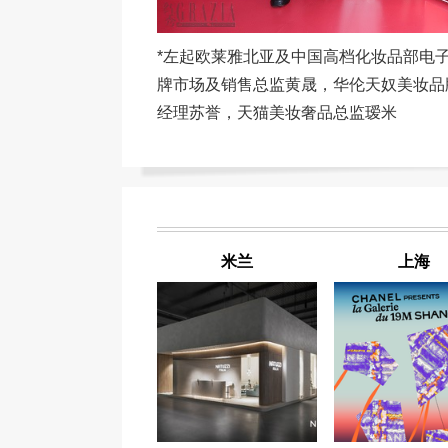
*左起欧莱雅北亚及中国高档化妆品部电
牌市场及销售总监黄晟，华伦天奴美妆品
经理苏誉，天猫美妆奢品总监瑷米
米兰
上海