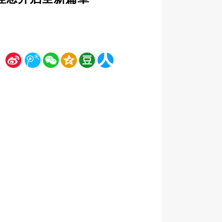
新
腾
微
空
豆
人
浪
讯
信
间
瓣
人网