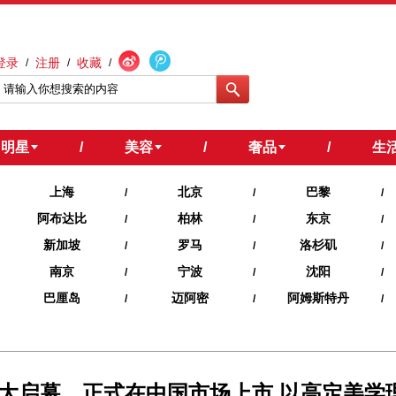
登录
注册
收藏
/
/
/
明星
/
美容
/
奢品
/
生
上海
北京
巴黎
/
/
/
阿布达比
柏林
东京
/
/
/
新加坡
罗马
洛杉矶
/
/
/
南京
宁波
沈阳
/
/
/
巴厘岛
迈阿密
阿姆斯特丹
/
/
/
大启幕，正式在中国市场上市 以高定美学