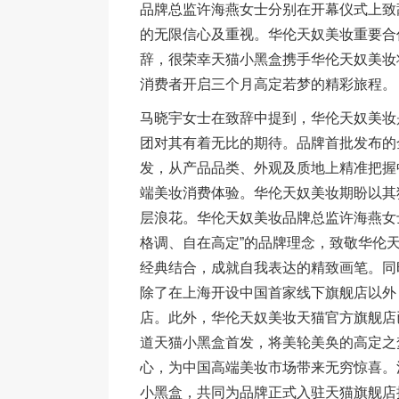
品牌总监许海燕女士分别在开幕仪式上致
的无限信心及重视。华伦天奴美妆重要合
辞，很荣幸天猫小黑盒携手华伦天奴美妆
消费者开启三个月高定若梦的精彩旅程。
马晓宇女士在致辞中提到，华伦天奴美妆
团对其有着无比的期待。品牌首批发布的
发，从产品品类、外观及质地上精准把握
端美妆消费体验。华伦天奴美妆期盼以其
层浪花。华伦天奴美妆品牌总监许海燕女
格调、自在高定”的品牌理念，致敬华伦
经典结合，成就自我表达的精致画笔。同
除了在上海开设中国首家线下旗舰店以外
店。此外，华伦天奴美妆天猫官方旗舰店
道天猫小黑盒首发，将美轮美奂的高定之
心，为中国高端美妆市场带来无穷惊喜。
小黑盒，共同为品牌正式入驻天猫旗舰店