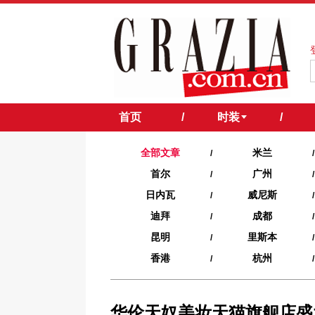
首页
/
时装
/
全部文章
米兰
/
/
首尔
广州
/
/
日内瓦
威尼斯
/
/
迪拜
成都
/
/
昆明
里斯本
/
/
香港
杭州
/
/
华伦天奴美妆天猫旗舰店盛