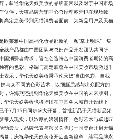
辞，叙述华伦天奴美妆的品牌基因以及对于中国市场
作伙伴，天猫品牌营销中心总经理苏誉也在现场致
将高定之美带到天猫消费者面前，为新品用户及天猫
是欧莱雅中国高档化妆品部新的一颗“掌上明珠”，集
全线产品都由中国团队与总部产品开发团队共同研
中国消费者需求，旨在创造符合中国消费者期待的高
独有的色彩、格调与高定底蕴在中国美妆市场激起千
士表示，华伦天奴美妆秉承伦天奴“自由色彩、自我
天奴与众不同的色彩艺术，以细腻质感与出众配方的
时，许海燕还提到华伦天奴美妆在中国的未来版图，
，华伦天奴美妆也将陆续在中国各大城市开设线下
已于7月15日同步盛大开幕，首批新品于天猫新品频
梦带入现实，以浓厚的浪漫情怀、色彩艺术与卓越匠
活动最后，品牌代表与演员关晓彤一同登台开启天猫
揭幕，庆祝华伦天奴美妆开启全新篇章，续写品牌永