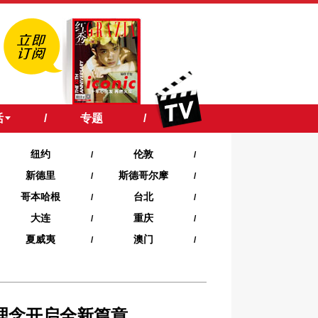
活
/
专题
/
纽约
伦敦
/
/
新德里
斯德哥尔摩
/
/
哥本哈根
台北
/
/
大连
重庆
/
/
夏威夷‍
澳门
/
/
理念开启全新篇章