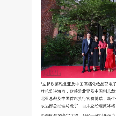
*左起欧莱雅北亚及中国高档化妆品部电
牌总监许海燕，欧莱雅北亚及中国副总裁
北亚总裁及中国首席执行官费博瑞，新生
妆品部总经理马晓宇，百库总经理黄冰榕
沿袭60年的高定之路，华伦天奴以永恒