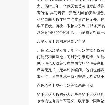
力。历时三年，华伦天奴美妆研发出满足
者传递 “高定若梦，美溢人间“的美学理
动的自由美妆体验向消费者诠释无畏、包
集了底妆、唇妆、眼妆全系列共16条产品
以缤纷绚丽的色彩组合，为消费者打造一
众星云集丨共同演绎高定之梦
开幕仪式众星云集，华伦天奴美妆不仅首
何瑞贤和黄圣池，同时歌手宋雨绮、陈瑞
见证华伦天奴美妆在中国市场的华美亮相
绎美无定式，定格如梦瞬间。他们也都表
限期待。其中李冰冰特别寄语，希望华伦
点亮绮梦丨华伦天奴美妆未来可期
华伦天奴美妆的盛大开幕是华伦天奴品牌
妆市场也有着重要意义。欧莱雅中国副总