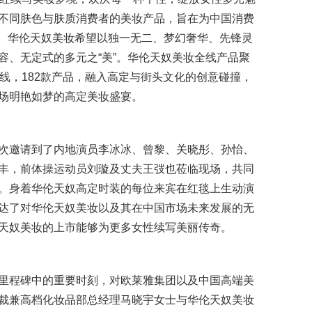
不同肤色与肤质消费者的美妆产品，旨在为中国消费
念。华伦天奴美妆希望以独一无二、梦幻奢华、先锋灵
容、无定式的多元之“美”。华伦天奴美妆全线产品聚
线，182款产品，融入高定与街头文化的创意碰撞，
场明艳如梦的高定美妆盛宴。
次邀请到了内地演员李冰冰、曾黎、关晓彤、孙怡、
丰，前体操运动员刘璇及丈夫王弢也莅临现场，共同
。身着华伦天奴高定时装的每位来宾在红毯上生动演
达了对华伦天奴美妆以及其在中国市场未来发展的无
天奴美妆的上市能够为更多女性续写美丽传奇。
里程碑中的重要时刻，对欧莱雅集团以及中国高端美
裁兼高档化妆品部总经理马晓宇女士与华伦天奴美妆