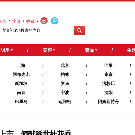
登录
注册
收藏
/
/
/
明星
/
美容
/
奢品
/
生
上海
北京
巴黎
/
/
/
阿布达比
柏林
东京
/
/
/
新加坡
罗马
洛杉矶
/
/
/
南京
宁波
沈阳
/
/
/
巴厘岛
迈阿密
阿姆斯特丹
/
/
/
上市，倾献稀世桂花香