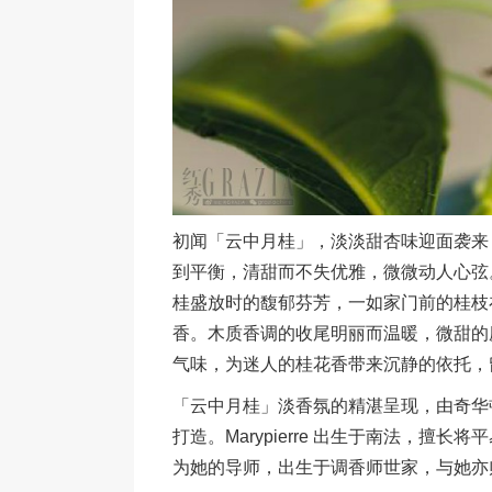
初闻「云中月桂」，淡淡甜杏味迎面袭来
到平衡，清甜而不失优雅，微微动人心弦
桂盛放时的馥郁芬芳，一如家门前的桂枝
香。木质香调的收尾明丽而温暖，微甜的
气味，为迷人的桂花香带来沉静的依托，
「云中月桂」淡香氛的精湛呈现，由奇华顿资深调香师M
打造。Marypierre 出生于南法，擅长
为她的导师，出生于调香师世家，与她亦