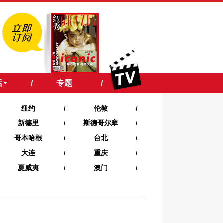
活
/
专题
/
纽约
伦敦
/
/
新德里
斯德哥尔摩
/
/
哥本哈根
台北
/
/
大连
重庆
/
/
夏威夷‍
澳门
/
/