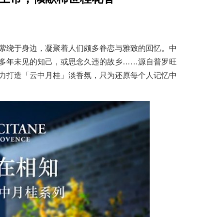
萦绕于身边，凝聚着人们颇多眷恋与雅致的回忆。中
多年未见的知己，或思念久违的故乡……源自普罗旺
力打造「云中月桂」淡香氛，只为还原每个人记忆中