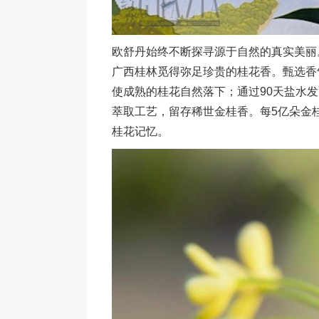
欧舒丹始终不断探寻源于自然的真实美丽
广西桂林觅得弥足珍贵的桂花香。甄选香
使成熟的桂花自然落下；通过90天盐水
萃取工艺，留存稀世金桂香。每5亿朵金
桂花记忆。