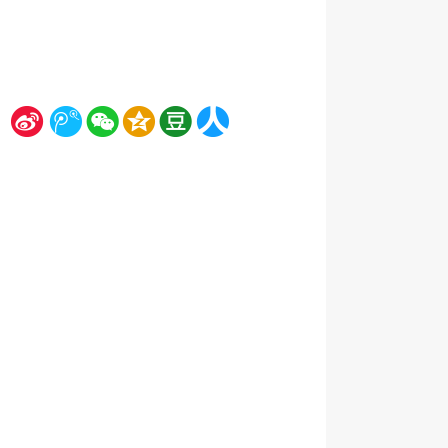
新
腾
微
空
豆
人
浪
讯
信
间
瓣
人网