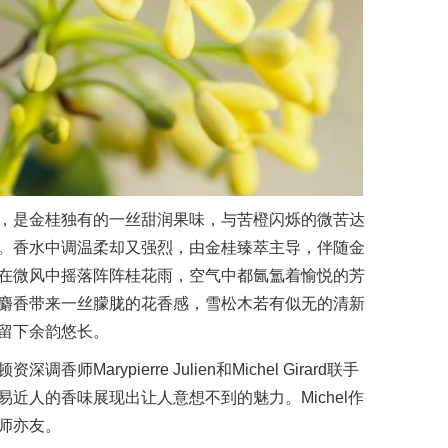
，是金桂独有的一丝甜润果味，与苦橙闪烁的微苦达
。香水中调温柔却又强烈，由金桂臻萃主导，伴随金
在微风中摇落阵阵桂花雨，空气中都氤氲着愉悦的芳
麝香带来一丝朦胧的花香感，雪松木若有似无的清新
留下余韵悠长。
arypierre Julien和Michel Girard联手
将平易近人的香味展现出让人意想不到的魅力。Michel作
师亦友。