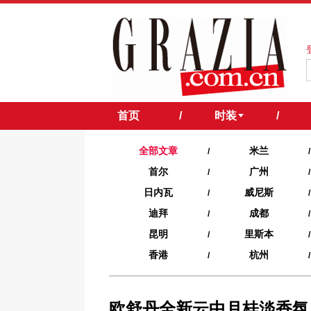
首页
/
时装
/
全部文章
米兰
/
/
首尔
广州
/
/
日内瓦
威尼斯
/
/
迪拜
成都
/
/
昆明
里斯本
/
/
香港
杭州
/
/
欧舒丹全新云中月桂淡香氛