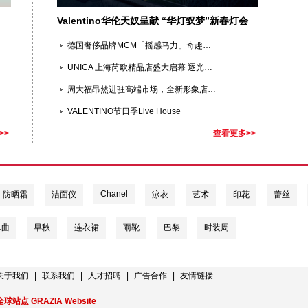
Valentino华伦天奴呈献 “华灯驭梦”新春灯会
德国奢侈品牌MCM「摇感马力」奇趣乐园空降城市中心
UNICA 上海芮欧精品店盛大启幕 逐光策马，沪上新篇
周大福昂然进驻高端市场，全新形象店于上海港汇恒隆广场盛大开幕
VALENTINO节日季Live House
>>
查看更多>>
Chanel
防晒霜
洁面仪
泳衣
艺术
印花
蕾丝
单曲
早秋
连衣裙
雨靴
巴黎
时装周
关于我们
|
联系我们
|
人才招聘
|
广告合作
|
友情链接
全球站点 GRAZIA Website