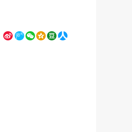
新
腾
微
空
豆
人
浪
讯
信
间
瓣
人网