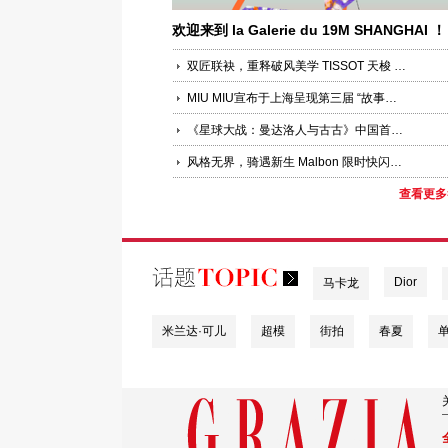
欢迎来到 la Galerie du 19M SHANGHAI ！
双匠联袂，重释破风美学 TISSOT 天梭 × PINARELLO 皮纳瑞罗联合新品发布活动于上海圆满落幕
MIU MIU宣布于上海呈现第三届 “故事与叙事者”
《星球大战：曼达洛人与古古》中国首映礼盛大举办 银河史诗于上海科技馆再度启幕，全方位点燃星际冒险狂欢
风格无界，骑遇新生 Malbon 限时快闪空间登陆上海嘉里中心，发布首个“中国马年”限定系列
查看更多
Dior
马卡龙
米兰达·可儿
超模
街拍
春夏