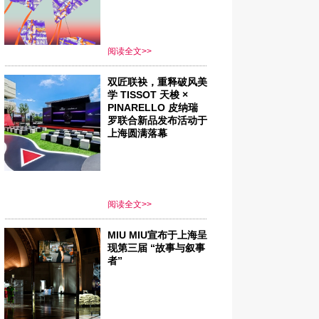
阅读全文>>
双匠联袂，重释破风美
学 TISSOT 天梭 ×
PINARELLO 皮纳瑞
罗联合新品发布活动于
上海圆满落幕
阅读全文>>
MIU MIU宣布于上海呈
现第三届 “故事与叙事
者”