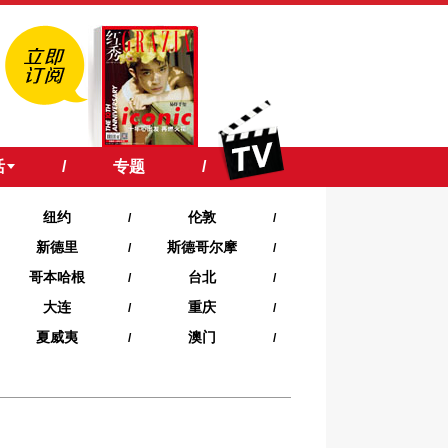
活
/
专题
/
纽约
伦敦
/
/
新德里
斯德哥尔摩
/
/
哥本哈根
台北
/
/
大连
重庆
/
/
夏威夷‍
澳门
/
/