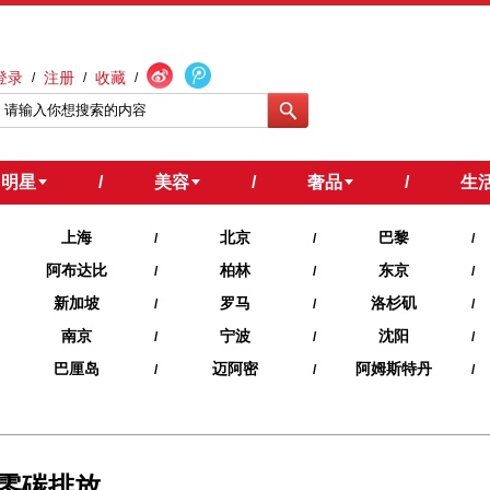
登录
注册
收藏
/
/
/
明星
/
美容
/
奢品
/
生
上海
北京
巴黎
/
/
/
阿布达比
柏林
东京
/
/
/
新加坡
罗马
洛杉矶
/
/
/
南京
宁波
沈阳
/
/
/
巴厘岛
迈阿密
阿姆斯特丹
/
/
/
现零碳排放