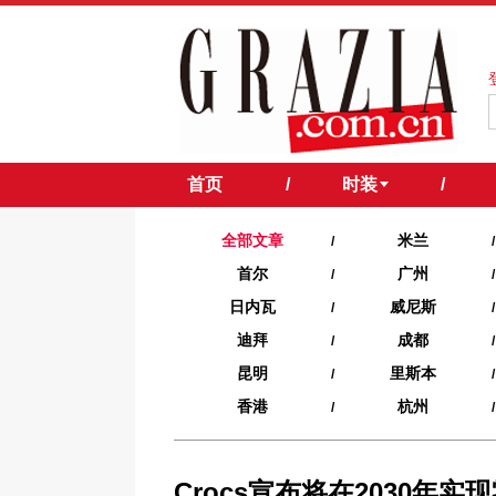
首页
/
时装
/
全部文章
米兰
/
/
首尔
广州
/
/
日内瓦
威尼斯
/
/
迪拜
成都
/
/
昆明
里斯本
/
/
香港
杭州
/
/
Crocs宣布将在2030年实