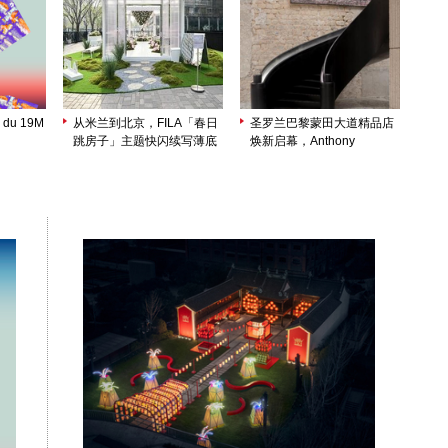
 du 19M
从米兰到北京，FILA「春日
圣罗兰巴黎蒙田大道精品店
跳房子」主题快闪续写薄底
焕新启幕，Anthony
鞋轻盈美学
Vaccarello 以建筑美学诠释
品牌精髓