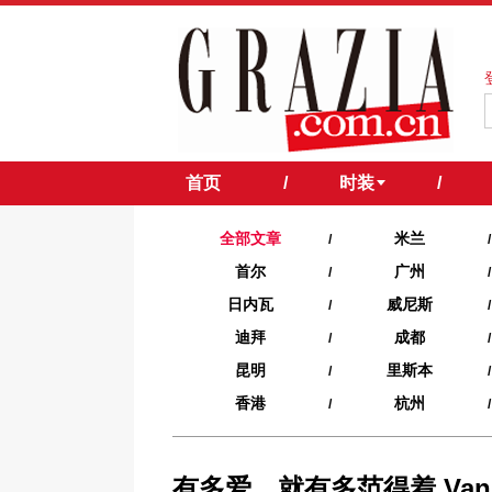
首页
/
时装
/
全部文章
米兰
/
/
首尔
广州
/
/
日内瓦
威尼斯
/
/
迪拜
成都
/
/
昆明
里斯本
/
/
香港
杭州
/
/
有多爱，就有多范得着 Va