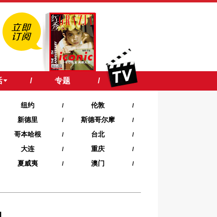
活
/
专题
/
纽约
伦敦
/
/
新德里
斯德哥尔摩
/
/
哥本哈根
台北
/
/
大连
重庆
/
/
夏威夷‍
澳门
/
/
神