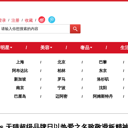
登录
注册
收藏
/
/
/
明星
/
美容
/
奢品
/
生
上海
北京
巴黎
/
/
/
阿布达比
柏林
东京
/
/
/
新加坡
罗马
洛杉矶
/
/
/
南京
宁波
沈阳
/
/
/
巴厘岛
迈阿密
阿姆斯特丹
/
/
/
ns 天猫超级品牌日以热爱之名致敬滑板精