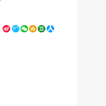
新
腾
微
空
豆
人
浪
讯
信
间
瓣
人网