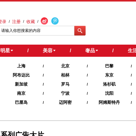
登录
注册
收藏
/
/
/
明星
/
美容
/
奢品
/
生
上海
北京
巴黎
/
/
/
阿布达比
柏林
东京
/
/
/
新加坡
罗马
洛杉矶
/
/
/
南京
宁波
沈阳
/
/
/
巴厘岛
迈阿密
阿姆斯特丹
/
/
/
秋冬系列广告大片