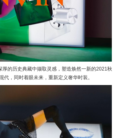
NVIN 底蕴深厚的历史典藏中撷取灵感，塑造焕然一新的2021秋
现代，同时着眼未来，重新定义奢华时装。