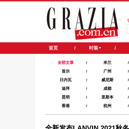
首页
/
时装
/
全部文章
米兰
/
/
首尔
广州
/
/
日内瓦
威尼斯
/
/
迪拜
成都
/
/
昆明
里斯本
/
/
香港
杭州
/
/
全新发布LANVIN 2021