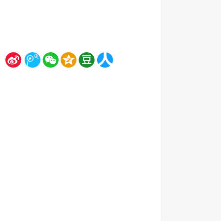
新
腾
微
空
豆
人
浪
讯
信
间
瓣
人网