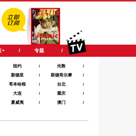
活
/
专题
/
纽约
伦敦
/
/
新德里
斯德哥尔摩
/
/
哥本哈根
台北
/
/
大连
重庆
/
/
夏威夷‍
澳门
/
/