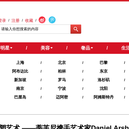
登录
注册
收藏
/
/
/
明星
/
美容
/
奢品
/
生
上海
北京
巴黎
/
/
/
阿布达比
柏林
东京
/
/
/
新加坡
罗马
洛杉矶
/
/
/
南京
宁波
沈阳
/
/
/
巴厘岛
迈阿密
阿姆斯特丹
/
/
/
术 ——蒂芙尼携手艺术家Daniel Ar