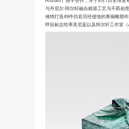
Arsham）携手合作，并于9月7日全
与丹尼尔·阿尔轩融合精湛工艺与不羁创
倾情打造49件仿若历经侵蚀的青铜雕塑
呼应标志性蒂芙尼蓝以及阿尔轩工作室（Arsh