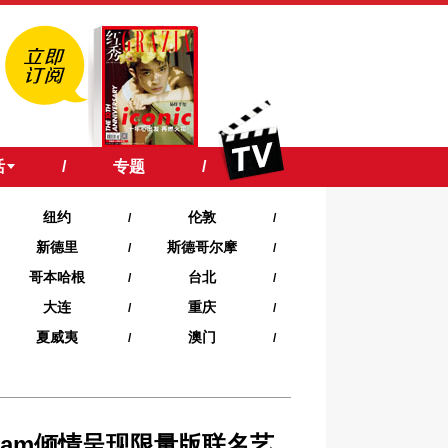
活
/
专题
/
纽约
伦敦
/
/
新德里
斯德哥尔摩
/
/
哥本哈根
台北
/
/
大连
重庆
/
/
夏威夷‍
澳门
/
/
sham倾情呈现限量版联名艺