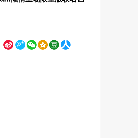
新
腾
微
空
豆
人
浪
讯
信
间
瓣
人网