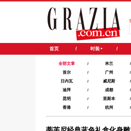
首页
/
时装
/
全部文章
米兰
/
/
首尔
广州
/
/
日内瓦
威尼斯
/
/
迪拜
成都
/
/
昆明
里斯本
/
/
香港
杭州
/
/
蒂芙尼经典蓝色礼盒化身雕塑艺