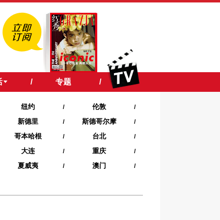
活
/
专题
/
纽约
伦敦
/
/
新德里
斯德哥尔摩
/
/
哥本哈根
台北
/
/
大连
重庆
/
/
夏威夷‍
澳门
/
/