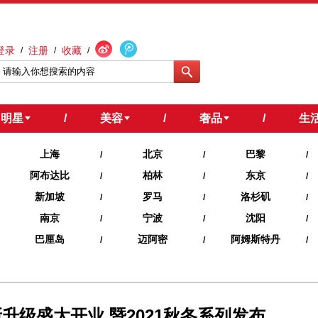
登录
注册
收藏
/
/
/
明星
/
美容
/
奢品
/
生
上海
北京
巴黎
/
/
/
阿布达比
柏林
东京
/
/
/
新加坡
罗马
洛杉矶
/
/
/
南京
宁波
沈阳
/
/
/
巴厘岛
迈阿密
阿姆斯特丹
/
/
/
店全新升级盛大开业 暨2021秋冬系列发布