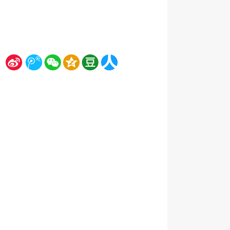
新
腾
微
空
豆
人
浪
讯
信
间
瓣
人网