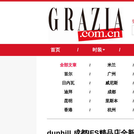
首页
/
时装
/
全部文章
米兰
/
/
首尔
广州
/
/
日内瓦
威尼斯
/
/
迪拜
成都
/
/
昆明
里斯本
/
/
香港
杭州
/
/
dunhill 成都IFS精品