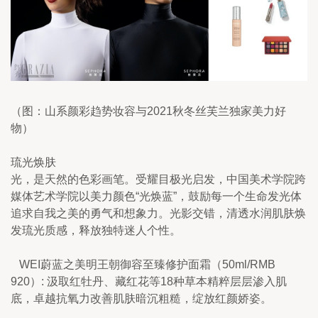
（图：山系颜彩趋势妆容与2021秋冬丝芙兰独家美力好
物）
琉光焕肤
光，是天然的色彩画笔。受耀目极光启发，中国美术学院跨
媒体艺术学院以美力颜色“光焕蓝”，鼓励每一个生命发光体
追求自我之美的勇气和想象力。光影交错，清透水润肌肤焕
发琉光质感，释放独特迷人个性。
   WEI蔚蓝之美明王朝御容至臻修护面霜（50ml/RMB 
920）: 汲取红牡丹、藏红花等18种草本精粹层层渗入肌
底，卓越抗氧力改善肌肤暗沉粗糙，绽放红颜娇姿。