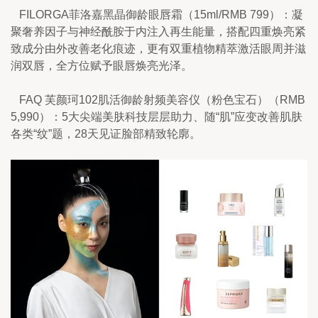
   FILORGA菲洛嘉黑晶御龄眼唇霜（15ml/RMB 799）：凝
聚奢养因子与神经酰胺于内注入再生能量，搭配四重焕亮紧
致成分由外改善老化痕迹，更有双重植物精萃激活眼周并滋
润双唇，全方位赋予眼唇焕亮光泽。
   FAQ 芙颜珂102肌活御龄射频美容仪（粉色宝石）（RMB 
5,990）：5大尖端美肤科技层层助力、随“肌”应变改善肌肤
各类“纹”题，28天见证脸部精致轮廓。