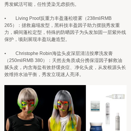
秀发赋活可能，任性烫染无虑损伤。
•        Living Proof反重力丰盈蓬松喷雾（238ml/RMB 
265）：拯救扁塌发型，黑科技丰盈因子助力摆脱秀发重
力，瞬间蓬松定型，特殊的防晒因子为头发加固一层紫外线
保护，顷刻展现丰盈玩趣造型。
•        Christophe Robin海盐头皮深层清洁按摩洗发膏
（250ml/RMB 380）：天然去角质成分携保湿因子解救油
腻头皮，内含海盐有效舒缓炎症、净化头皮，从发根源头长
效维持水油平衡，秀发立现迷人亮泽。