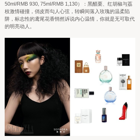
50ml/RMB 930, 75ml/RMB 1,130）：黑醋栗、红胡椒与荔
枝激情碰撞，俏皮而勾人心弦，转瞬间落入玫瑰的温柔陷
阱，标志性的鸢尾花香悄然诉说内心温情，你就是无可取代
的明亮动人。