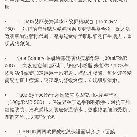
肤。
•        ELEMIS艾丽美海洋臻萃胶原精华油（15ml/RMB 
760）：独特的海洋赋活精粹融合多重藻类复合物，深入渗
透肌底加速新陈代谢，深海能量给予肌肤细胞再生活力，重
现紧致弹润。
•        Kate Somerville凯诗薇硫磺祛痘精华液（30ml/RMB 
208）：突发痘痘烦恼不断，祛痘“小粉瓶”来帮你！10%高
浓度活性硫磺加速痘痘干瘪消退，搭配水杨酸、氧化锌等精
简配方直击痘源，隔夜即刻舒缓爆痘，立现肌肤滑嫩。
•        Face Symbol分子乐园依克多因莹润保湿精华乳
（100g/RMB 580）：保湿界种子选手强强联手，对抗干燥
粗糙肤质，清爽质地为肌底保湿锁水，更能修复细胞受损，
即刻充盈肌肤“嘭”然心动。
•        LEANON两两玻尿酸桃胶保湿面膜套盒（面膜