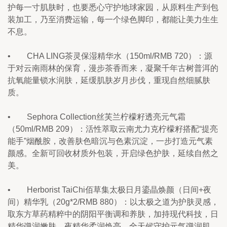
护每一寸肌肤时，也要悉心守护地球家园，从原料生产到包
装加工，乃至消费运输，每一个绿色脚印，都能让美力生生
不息。
•        CHA LING茶灵保湿精华水（150ml/RMB 720）：源
于对云南雨林的保育，漫步茶香而来，凝聚千年古树普洱的
抗氧能量锁水润肤，延缓肌肤岁月步伐，重现自然细腻肤
质。
•        Sephora Collection丝芙兰柠檬籽透亮元气霜
（50ml/RMB 209）：活性萃取云南尤力克柠檬籽搭配“提亮
能手”烟酰胺，改善肤色暗沉与色素沉淀，一步打造元气素
颜感。全新可回收材质外包装，开启绿色护肤，延续自然之
美。
•        Herborist TaiChi佰草集太极日月鎏晶焕颜（日间+夜
间）精华乳（20g*2/RMB 880）：以太极之道为护肤灵感，
取东方草药精粹中的阴阳平衡调和养肤，加持现代科技，日
精华弹润嫩肤，夜精华柔润焕亮，全天候守护元气弹润肌