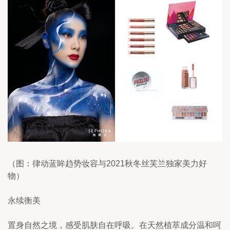
（图：律动蓝眸趋势妆容与2021秋冬丝芙兰独家美力好
物）
永续衡美
置身自然之境，感受肌肤自在呼吸。在天然植萃成分温和呵