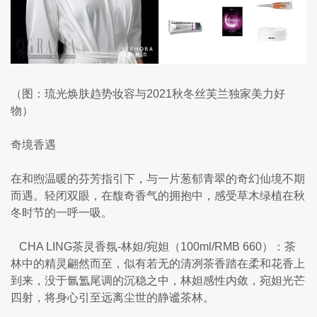
（图：琉光焕肤趋势妆容与2021秋冬丝芙兰独家美力好
物）
奇境香遇
在和煦温暖的芬芳指引下，与一片葱郁青翠的奇幻仙境不期
而遇。轻闭双眼，在馥奇香气的拥抱中，感受草木绿植在秋
冬时节的一呼一吸。
   CHA LING茶灵香氛-林妲/宛妲（100ml/RMB 660）：茶
林中的精灵翩然而至，似有若无的清冽茶香踏在柔和花香上
到来，没于氤氲尾调的沉稳之中，林妲感性内敛，宛妲光芒
四射，将身心引至远离尘世的静谧茶林。