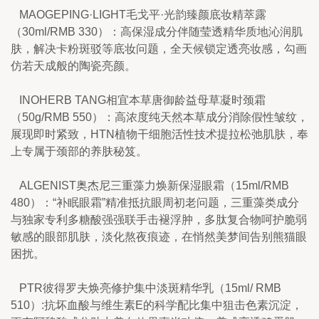
   MAOGEPING·LIGHT毛戈平·光韵臻颜底妆精萃露
（30ml/RMB 330）：高保湿成分伴随莹透精华质地沁润肌
肤，解决卡粉斑驳等底妆问题，全天候锁定透亮妆感，勾画
仿若天成般的陶瓷亮颜。
   INOHERB TANG相宜本草唐御龄益母草凝时颈霜
（50g/RMB 550）：高浓度纯天然本草成分消除假性皱纹，
展现即时紧致，HTN植物干细胞活性技术提拉松弛肌肤，奉
上专属于颈部的养肤秘笈。
   ALGENIST奥杰尼三重藻力焕新保湿眼霜（15ml/RMB 
480）：“补眠眼霜”精准抵抗眼周初老问题，三重藻类成分
与独家专利多糖酸强强联手击褪浮肿，多肽复合物呵护脆弱
敏感的眼部肌肤，淡化熬夜痕迹，在悄然美梦间告别熊猫眼
困扰。
   PTR彼得罗夫焕亮修护集中淡斑精华乳（15ml/ RMB 
510）:抗坏血酸与维生素E的科学配比集中狙击色素沉淀，