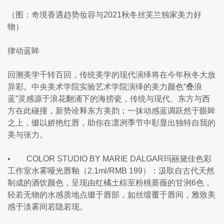
（图：奇境香遇趋势妆容与2021秋冬丝芙兰独家美力好
物）
律动蓝眸
回溯美学千转百回，传统美学的现代演绎将在今年秋冬大放
异彩。中央美术学院实验艺术学院演绎的美力颜色“叠浪
蓝”灵感源于浪花翻涌下的海捞瓷，传统与现代、东方与西
方在此碰撞，新势诠释东方美韵；一抹动感蓝调跃然于眼眸
之上，缀以娇艳红唇，助你在凛冽季节中彰显出独特自我的
美与张力。
•        COLOR STUDIO BY MARIE DALGAR玛丽黛佳色彩
工作室水雾哑光唇釉（2.1ml/RMB 199）：汲取自古代天然
制成的酒饮颜色，呈现由红橘土棕至粉桃蔷薇的甘洌6色，
轻若无物的水感质地点缀于唇部，如丝缎覆于唇间，雅致美
感于淡雾间若隐若现。