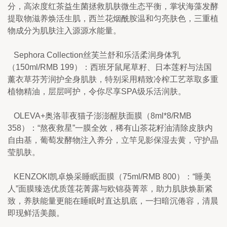
分，高浓度红茶益生菌拯救肌肤微生态平衡，掌状海藻发酵
提取物滋养焕活生肌，西兰花烟酰胺温和匀亮肤色，三重植
物成分为肌肤注入源源水能量。
   Sephora Collection丝芙兰舒和乐活柔润身体乳
（150ml/RMB 199）：西班牙鼠尾草籽、日本莲籽与法国
薰衣草芬芳润护全身肌肤，特别采用精致冷榨工艺萃取多重
植物精油，层层呵护，令你尽享SPA级乐活润肤。
   OLEVA+奥洛菲夜猫子澎澎醒肤面膜（8ml*8/RMB 
358）：“熬夜救星”一膜全效，稀有山茶花籽油清除皮肤内
自由基，葡萄发酵物注入养分，立竿见影保湿去黄，守护晶
莹肌肤。
   KENZOKI凯卓焕采睡眠面膜（75ml/RMB 800）：“睡美
人”面膜臻选优质莲花菁露与欧锦葵菁萃，助力肌肤焕新紧
致，养肤能量更能在睡眠时直达肌底，一扫暗沉倦容，清晨
即现鲜活美颜。