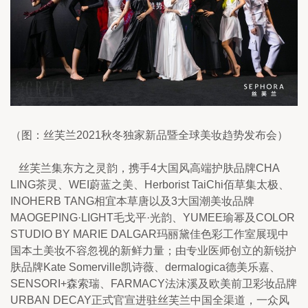
（图：丝芙兰2021秋冬独家新品暨全球美妆趋势发布会）
   丝芙兰集东方之灵韵，携手4大国风高端护肤品牌CHA 
LING茶灵、WEI蔚蓝之美、Herborist TaiChi佰草集太极、
INOHERB TANG相宜本草唐以及3大国潮美妆品牌
MAOGEPING·LIGHT毛戈平·光韵、YUMEE瑜幂及COLOR 
STUDIO BY MARIE DALGAR玛丽黛佳色彩工作室展现中
国本土美妆不容忽视的新鲜力量；由专业医师创立的新锐护
肤品牌Kate Somerville凯诗薇、dermalogica德美乐嘉、
SENSORI+森索瑞、FARMACY法沫溪及欧美前卫彩妆品牌
URBAN DECAY正式官宣进驻丝芙兰中国全渠道，一众风