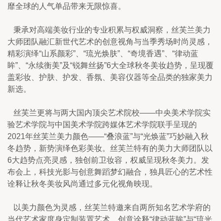
靡全球的人气单品带来无限惊喜。
   秉承对高端美妆行业的专业积累与权威洞察，丝芙兰美力
大师团队融汇新世代艺术的创意视角与当季秀场时尚灵感，
精彩演绎“山系颜彩”、“琉光焕肤”、“奇境香遇”、“律动蓝
眸”、“永续衡美”及“锐舞丝扬”6大全球秋冬美妆趋势，呈现覆
盖彩妆、护肤、护发、香氛、美容仪器等全品类的独家美力
新选。
   丝芙兰更将与两大国内顶尖艺术院校——中央美术学院实
验艺术学院与中国美术学院跨媒体艺术学院联手呈现的
2021年丝芙兰美力颜色——“叠浪蓝”与“光焕蓝”巧妙融入秋
冬趋势，新势演绎色彩美妆。丝芙兰特有的美力大师团队以
6大趋势点亮灵感，独创前卫妆容，权威呈现秋冬美力。发
布会上，科技光影与创意舞蹈梦幻融合，独具匠心的艺术性
诠释让秋冬美妆风尚通过多元化视角映现。
   以美力颜色为灵感，丝芙兰特邀来自两所知名艺术学府的
当代艺术家度身定制装置艺术，创意诠释“律动蓝眸”与“琉光