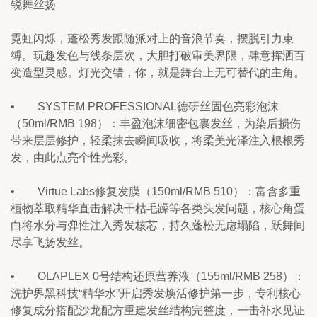
锐舞丝扬
霓虹闪烁，蓬松秀发跟随派对上的音浪节奏，摆脱引力束
缚。玩趣发色与线条层次，大胆打破审美界限，肆意挥洒百
变造型灵感。灯光交错，你，就是舞台上无可替代的主角。
•        SYSTEM PROFESSIONAL德研丝固色亮彩泡沫
（50ml/RMB 198）：丰盈泡沫细密包裹发丝，为染后损伤
带来层层修护，轻柔抹去瞬间吸收，将柔美光泽注入根根秀
发，由此点亮个性光彩。
•        Virtue Labs修复发膜（150ml/RMB 510）：富含多重
植物萃取精华直击解决干枯毛躁等各类头发问题，核心角蛋
白将水分与弹性注入秀发核芯，持久蓬松无虑塌陷，跃舞间
尽享飞扬发丝。
•        OLAPLEX 0号结构还原营养液（155ml/RMB 258）：
洗护界黑科技“精华水”开启秀发焕活修护第一步，专利核心
修复成分搭配沙龙配方重建发丝结构完整度，一击补水见证