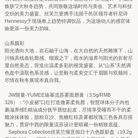
焕肤”2大秋冬趋势，共同致敬这场时尚与美妆、艺术与科技
交织的美力盛宴。丝芙兰更携手法国干邑区领导者轩尼诗
Hennessy于现场奉上趋势特调饮品，为这场动人的感官体
验更添一份美力韵味。
山系颜彩
阳光洒向大地，岩石融于山海，在大自然的天然雕琢下，山
川独具线条轮廓感。细观之下，雨水的滋养与阳光的折射尽
显自然美态，营造出温柔多彩的视觉盛宴。从“山系”天然调
色盘中汲取色系灵感，让坚毅与柔美交汇于眉眼与双颊间，
尽情在秋冬展现本真自我。
   JW限量-YUMEE瑜幂流苏雾面唇膏（3.5g/RMB 
328）：“小皮裙”口红打造微雾柔焦唇，智慧球体分子内包
裹滋养维E精油成分抚平唇纹起皮，尽情享受哑而不干的柔
顺涂抹体验，甜粉豆沙、焦糖红棕及雾都玫瑰三色各具百搭
魅力，贯穿中西的限量流苏设计更暗藏一份精致底蕴。
   Sephora Collection丝芙兰惬意假日十六色眼影盘（19.2g 