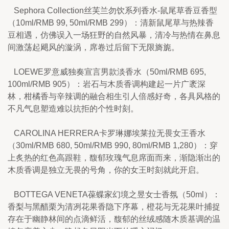
   Sephora Collection丝芙兰勿饮系列香水-鼠尾草香豆香型
（10ml/RMB 99, 50ml/RMB 299）：清新鼠尾草与热辣香
豆相遇，仿佛误入一场狂野的自然风暴，清冷与热情在鼻息
间激荡起飓风的漩涡，席卷过后留下无限旖旎。
   LOEWE罗意威独奏宣言男款淡香水（50ml/RMB 695, 
100ml/RMB 905）：岩石与木质香调构建起一片广袤深
林，柑橘香与辛辣调的融合相生引人倍感好奇，各具风格的
不凡气息塑造难以抗拒的个性时刻。
   CAROLINA HERRERA卡罗琳娜埃莱拉无畏女王香水
（30ml/RMB 680, 50ml/RMB 990, 80ml/RMB 1,280）：穿
上炙热的红色高跟鞋，馥郁玫瑰气息席面而来，渐隐渐出的
木质香调是独立无畏的号角，你的女王时刻就此开启。
   BOTTEGA VENETA葆蝶家幻境之昱女士香氛（50ml）：
香梨与黑醋栗为清冽花果香隐下序幕，橙花与无花果叶捕捉
存在于幽静林间的点滴鲜活，馥郁的丝绒感随木质基调的温