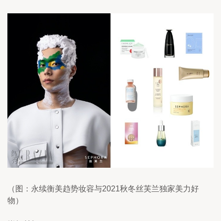
（图：永续衡美趋势妆容与2021秋冬丝芙兰独家美力好
物）