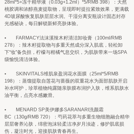
28ml*5+冻干精华液（0.03g+1.2ml）*5/RMB 398）：天然
桃胶调和浓醇燕麦提取物，呈现即时提拉紧致效果，更满载
4D玻尿酸恢复肌肤层层水润。干湿分离安瓶设计固态封存
光感秘诀，每日解锁新鲜亮肤体验。
•        FARMACY法沫溪辣木籽清洁卸妆膏（100ml/RMB 
278）：辣木籽提取物与多重天然成分深入肌底，轻松卸
下“妆”备负担，柠檬与柑橘气息交织，为肌肤带来一场SPA
级愉悦清洁体验。
•        SKINVITALS维肌泉盈润花水面膜（25ml*5/RMB 
198）：蒸馏提取自莲花与蔷薇的双重花水为面部肌肤开启
补水呵护，珍萃植物纯露随亲肤膜布润护入肤，维系肌肤水
油平衡，点亮水感嫩滑。
•        MENARD SP美伊娜多SARANARI洗颜霜
BC（130g/RMB 720）：芍药花萃与多重生物细胞融合精华
层层奢养沁肤，绵密泡沫轻柔洁净岁月浊迹，修护肌底损
伤，凝注时光，迎接肌肤青春再生。