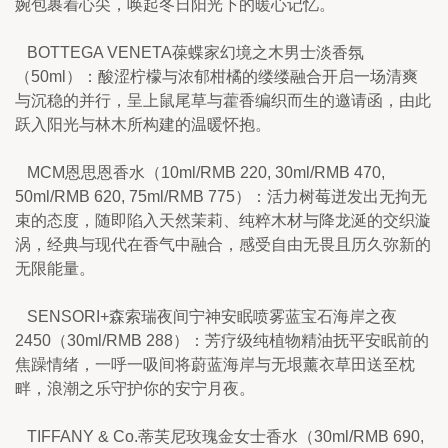
婉包裹着心尖，唤起冬日阳光下的暖心记忆。
   BOTTEGA VENETA葆蝶家幻境之木男士淡香氛
（50ml）：酸涩柠檬与浓郁柑橘的缕缕融合开启一场清爽
与沉稳的并行，呈上鼠尾草与藿香编织而生的邀请函，由此
跃入阳光与林木所构建的温暖怀抱。
   MCM恩思恩香水（10ml/RMB 220, 30ml/RMB 470, 
50ml/RMB 620, 75ml/RMB 775）：活力树莓迸发出无拘无
束的态度，随即陷入天然茉莉、纯粹木材与降龙涎的交织漩
涡，经典与现代在香气中融合，感受自由无畏且历久弥新的
无限能量。
   SENSORI+森索瑞夜间宁神安眠喷雾蓝宝石海岸之夜
2450（30ml/RMB 288）：芳疗级纯植物精油抚平安眠前的
焦躁情绪，一呼一吸间将蔚蓝海岸与无垠薰衣草田送至枕
畔，浪潮之乐守护你的安宁月夜。
   TIFFANY & Co.蒂芙尼玫瑰金女士香水（30ml/RMB 690, 