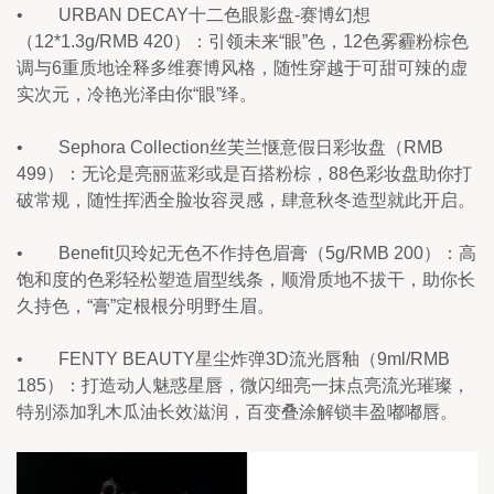
•        URBAN DECAY十二色眼影盘-赛博幻想
（12*1.3g/RMB 420）：引领未来“眼”色，12色雾霾粉棕色
调与6重质地诠释多维赛博风格，随性穿越于可甜可辣的虚
实次元，冷艳光泽由你“眼”绎。
•        Sephora Collection丝芙兰惬意假日彩妆盘（RMB 
499）：无论是亮丽蓝彩或是百搭粉棕，88色彩妆盘助你打
破常规，随性挥洒全脸妆容灵感，肆意秋冬造型就此开启。
•        Benefit贝玲妃无色不作持色眉膏（5g/RMB 200）：高
饱和度的色彩轻松塑造眉型线条，顺滑质地不拔干，助你长
久持色，“膏”定根根分明野生眉。
•        FENTY BEAUTY星尘炸弹3D流光唇釉（9ml/RMB 
185）：打造动人魅惑星唇，微闪细亮一抹点亮流光璀璨，
特别添加乳木瓜油长效滋润，百变叠涂解锁丰盈嘟嘟唇。