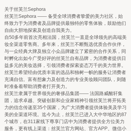
关于丝芙兰Sephora
丝芙兰Sephora —— 备受全球消费者挚爱的美力社区，始
终致力于为消费者及品牌提供最独特的零售体验，鼓励他们
自由大胆地探索及创造自我美力。
自50多年前首次亮相法国，丝芙兰一直是全球领先的高端美
妆全渠道零售商。多年来，丝芙兰不断甄选优质合作伙伴，
与一众经典大牌及独立小众品牌建立了紧密的合作关系，同
时孵化出如今广受好评的丝芙兰自有品牌，为消费者提供日
益多元的美妆选择，引领消费者探索姿态万千的美力世界。
丝芙兰希望经由优质丰富的选品和独树一帜的服务让消费者
充满自信。富有想象力及创造力的专业美妆顾问团队，则随
时准备着帮助消费者打开美力。
丝芙兰隶属于世界领先的奢侈品集团—— 法国路威酩轩集
团，追求卓越、突破创新和企业家精神引领丝芙兰将开拓美
力的信念传递至35个国家，为广大消费者提供体验美及学习
美的全渠道环境。迄今为止，丝芙兰已进入大中华地区的87
个城市，在311家线下尊享门店中为消费者提供全方位美力
服务，更有线上渠道：丝芙兰官方网站、官方APP、微信小