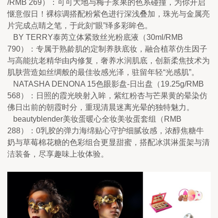
/RMB 269）：可可大地与梅子浆果的色系碰撞，为你开启
惬意假日！裸棕调搭配粉紫色进行深浅叠加，珠光与金属亮
片完成点睛之笔，于此刻“眼”绎多彩眸色。
   BY TERRY泰芮立体紧致丝光粉底液（30ml/RMB 
790）：专属于熟龄肌的定制养肤底妆，融合植萃仿生因子
与高能抗老精华由内修复，奢养水润肌底，创新柔焦技术为
肌肤营造如丝绸般的最佳妆感光泽，驻留年轻“光感肌”。
   NATASHA DENONA 15色眼影盘-日出盘（19.25g/RMB 
568）：日照的霞光映射入眸，紫红粉杏与芒果黄的晕染仿
佛日出前的朝霞时分，重现清晨迷离光晕的独特魅力。
   beautyblender美妆蛋暖心全妆美妆蛋套组（RMB 
288）：0乳胶的弹力海绵贴心守护细腻妆感，浓醇焦糖牛
奶与草莓棉花糖的色彩组合更显甜蜜，搭配冰淇淋蛋架与清
洁装备，尽享趣味上妆体验。