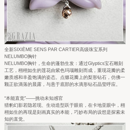
全新SIXIÈME SENS PAR CARTIER高级珠宝系列
NELUMBO胸针
NELUMBO胸针，生命的蓬勃生发：通过Glyptics宝石雕刻
工艺，栩栩如生的莲花由紫色玛瑙雕刻而成，重现花瓣的柔
嫩质感和丰盈饱满的姿态。点缀花瓣上的梨形钻石，仿佛一
颗正欲滴落的晨露，与悬于底部的水滴形钻石晶莹呼应。
“本能直觉”——挑动未知感官
猎豹幻影若隐若现、生动造型跃于眼前，在卡地亚眼中，栩
栩如生的再现是刻画真实的本能，巧妙布局的设想是探索未
知的直觉。