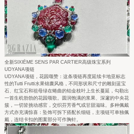
全新SIXIÈME SENS PAR CARTIER高级珠宝系列
UDYANA项链
UDYANA项链，花园颂赞：这条项链再度延续卡地亚标志
性的Tutti Frutti水果锦囊风格，不同形状和尺寸的雕刻蓝宝
石、红宝石和祖母绿在蜷曲的铂金枝叶上生长蔓延，勾勒出
一首生机勃勃的花园颂歌。圆润饱满的浆果、深邃的中央花
簇，一切皆挑动感官，交织芬芳香气或甘甜滋味。多种佩戴
方式亦充满惊喜：坠饰可拆下搭配长细链，主项链可单独佩
戴，连结卡扣的图案部分可作胸针。