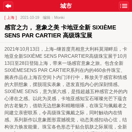
城市
[ 上海 ]
2021-10-19
编辑：Monki
感官之力， 意象之美 卡地亚全新 SIXIÈME 
SENS PAR CARTIER 高级珠宝展
2021年10月13日，上海–继首度亮相意大利科莫湖畔后，卡
地亚全新SIXIÈME SENS PARCARTIER高级珠宝展于10月
13日至28日登陆上海，带来一场感官意象之旅。包含全新
SIXIÈMESENS PAR CARTIER系列在内的460余件珠宝、
腕表作品在上海百空间卜内门洋行中，释放关于感官和情感
的大胆想象，摆脱现实表象，迸发直抵内心的深刻情感。
SIXIÈME SENS，意为第六感，是指超越五种感官之外的内
心潜在之感。以此为灵感，卡地亚感知宝石璀璨光芒下蕴含
的古老魅力，借助无边想象和精雕细琢，在珠宝与佩戴者之
间建立亲密联系，令高级珠宝佩戴之际，同时触动内在情
感。系列新作以意象图形震撼视觉，动态美感扣动心弦，结
构张力焕发能量。珠宝各色形态于贴合肌肤之际展现，全新