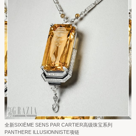
全新SIXIÈME SENS PAR CARTIER高级珠宝系列
PANTHERE ILLUSIONNISTE项链