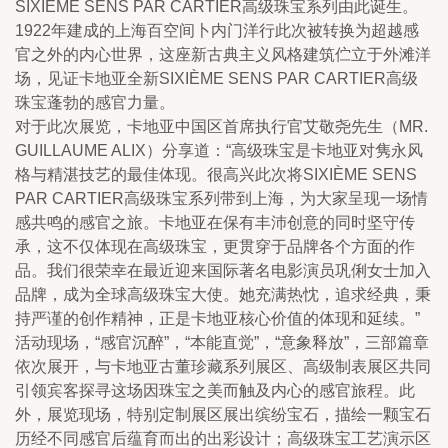
SIXIÈME SENS PAR CARTIER高级珠宝系列由此诞生。
1922年建成的上海百空间卜内门洋行此次被转换为超越感
官之外的内心世界，这座新古典主义风格建筑伫立于外滩洋
场，见证卡地亚全新SIXIÈME SENS PAR CARTIER高级
珠宝蓬勃的感官力量。
对于此次展览，卡地亚中国区首席执行官艾敬尧先生（MR. 
GUILLAUME ALIX）分享道：“高级珠宝是卡地亚对隽永风
格与精湛技艺的最佳体现。很高兴此次将SIXIÈME SENS 
PAR CARTIER高级珠宝系列带到上海，为大家呈现一场情
感共鸣的感官之旅。卡地亚在保有丰沛创意的同时坚守传
承，这不仅体现在高级珠宝，更贯穿于品牌各个方面的作
品。我们很荣幸在最近迎来国际著名电影演员巩俐女士加入
品牌，成为全球高级珠宝大使。她充满热忱，追求经典，秉
持严谨的创作精神，正是卡地亚核心价值的体现和延续。”
活动现场，“感官沉醉”，“本能直觉”，“意象释放”，三部篇章
依次展开，与卡地亚古董珍藏系列展区、高级制表展区共同
引领宾客探寻这场因珠宝之美而触及内心的感官旅程。此
外，展览现场，特别定制展区展出缤纷宝石，描绘一颗宝石
历经不同感官后蕴育而出的出彩设计；高级珠宝工艺演示区