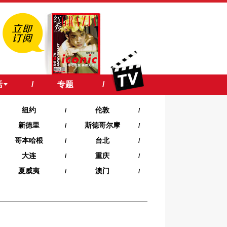
活
/
专题
/
纽约
伦敦
/
/
新德里
斯德哥尔摩
/
/
哥本哈根
台北
/
/
大连
重庆
/
/
夏威夷‍
澳门
/
/