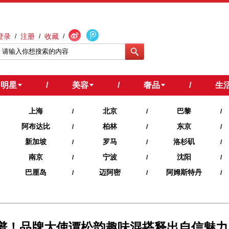
登录
注册
收藏
/
/
/
明星
/
美容
/
奢品
/
生
上海
北京
巴黎
/
/
/
阿布达比
柏林
东京
/
/
/
新加坡
罗马
洛杉矶
/
/
/
南京
宁波
沈阳
/
/
/
巴厘岛
迈阿密
阿姆斯特丹
/
/
/
秋冬色谱！品牌大使谭松韵趣味混搭释出自信魅力