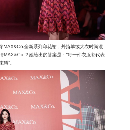
韵身穿MAX&Co.全新系列印花裙，外搭羊绒大衣时尚混
MAX&Co.？她给出的答案是：“每一件衣服都代表
束缚”。