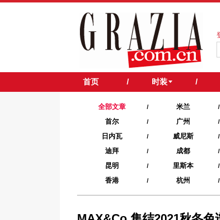
首页
/
时装
/
全部文章
米兰
/
/
首尔
广州
/
/
日内瓦
威尼斯
/
/
迪拜
成都
/
/
昆明
里斯本
/
/
香港
杭州
/
/
MAX&Co.集结2021