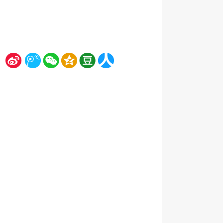
新
腾
微
空
豆
人
浪
讯
信
间
瓣
人网