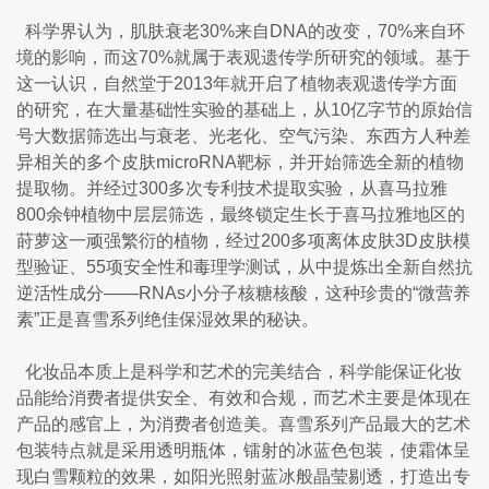
  科学界认为，肌肤衰老30%来自DNA的改变，70%来自环
境的影响，而这70%就属于表观遗传学所研究的领域。基于
这一认识，自然堂于2013年就开启了植物表观遗传学方面
的研究，在大量基础性实验的基础上，从10亿字节的原始信
号大数据筛选出与衰老、光老化、空气污染、东西方人种差
异相关的多个皮肤microRNA靶标，并开始筛选全新的植物
提取物。并经过300多次专利技术提取实验，从喜马拉雅
800余钟植物中层层筛选，最终锁定生长于喜马拉雅地区的
莳萝这一顽强繁衍的植物，经过200多项离体皮肤3D皮肤模
型验证、55项安全性和毒理学测试，从中提炼出全新自然抗
逆活性成分——RNAs小分子核糖核酸，这种珍贵的“微营养
素”正是喜雪系列绝佳保湿效果的秘诀。
  化妆品本质上是科学和艺术的完美结合，科学能保证化妆
品能给消费者提供安全、有效和合规，而艺术主要是体现在
产品的感官上，为消费者创造美。喜雪系列产品最大的艺术
包装特点就是采用透明瓶体，镭射的冰蓝色包装，使霜体呈
现白雪颗粒的效果，如阳光照射蓝冰般晶莹剔透，打造出专