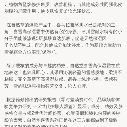
让植物角鲨烷修护角质、改善粗糙，与其他成分共同强化皮
脂膜的屏障作用，使皮肤恢复柔软光泽状态。
  在自然堂的爆款产品中，喜马拉雅冰川水已是绝对的主
角，喜雪高保湿霜中仍然有它的身影。冰川雪融水特有的小
分子团能够渗透5层肌肤直达肌底，促进天然保湿因
子“NMF”生成，配合其他成分加速补水，作为基础力量助力
雪凝霜全方位实现“保湿+”。
  除了硬核的成分与卓越的功效，自然堂喜雪高保湿霜在质
地表达上也独具匠心，其采用沁润轻盈的雪感质地，柔润不
粘腻，完全革新了高保湿肤感。调香上纯净沁香、雪感芬
芳，雪的味道与植物芬芳交叠，沁人心脾。
  根据德勤推出的研究报告《零时差消费时代，品牌顾客体
验竞争力研究 — Z世代护肤人群篇》显示，成分、功效及肤
感将会是占领Z世代时间份额、心智份额和钱包份额的关键
影响因素，自然堂喜雪系列正是在这三方面都做到了极致，
实现了对消费者心智的快速占领。