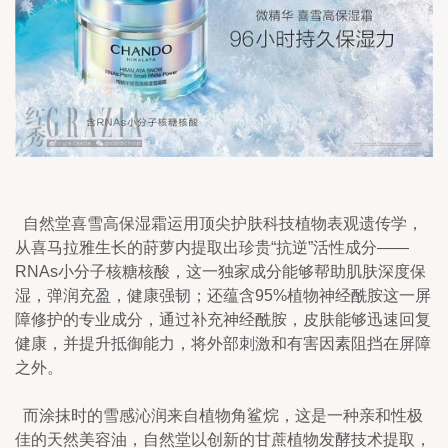
  自然堂喜雪高保湿霜运用顶尖护肤科技植物表观遗传学，
从喜马拉雅生长的莳萝内提取出珍贵“抗逆”活性成分——
RNAs小分子核糖核酸，这一独家成分能够帮助肌肤深度保
湿，弹润充盈，健康强韧；还蕴含95%植物神经酰胺这一屏
障修护的专业成分，通过补充神经酰胺，皮肤能够迅速回复
健康，并提升抵御能力，将外部刺激和有害因素阻挡在屏障
之外。
  而涂抹时的雪感沁润来自植物角鲨烷，这是一种亲和性极
佳的天然美容油，自然堂以创新的甘蔗植物发酵技术提取，