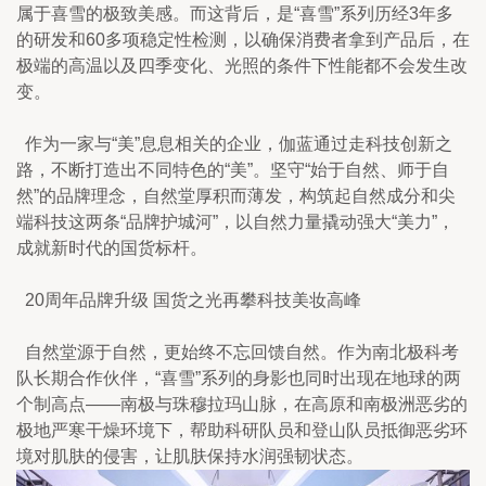
属于喜雪的极致美感。而这背后，是“喜雪”系列历经3年多
的研发和60多项稳定性检测，以确保消费者拿到产品后，在
极端的高温以及四季变化、光照的条件下性能都不会发生改
变。
  作为一家与“美”息息相关的企业，伽蓝通过走科技创新之
路，不断打造出不同特色的“美”。坚守“始于自然、师于自
然”的品牌理念，自然堂厚积而薄发，构筑起自然成分和尖
端科技这两条“品牌护城河”，以自然力量撬动强大“美力”，
成就新时代的国货标杆。
  20周年品牌升级 国货之光再攀科技美妆高峰
  自然堂源于自然，更始终不忘回馈自然。作为南北极科考
队长期合作伙伴，“喜雪”系列的身影也同时出现在地球的两
个制高点——南极与珠穆拉玛山脉，在高原和南极洲恶劣的
极地严寒干燥环境下，帮助科研队员和登山队员抵御恶劣环
境对肌肤的侵害，让肌肤保持水润强韧状态。