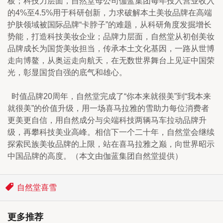
板；科技力层面，自然堂母公司伽蓝集团每年投入营业收入
的4%至4.5%用于科研创新，力求破解本土美妆品牌在高端
护肤领域被国际品牌“卡脖子”的难题，从科研角度发掘增长
势能，打造科技美妆企业；品牌力层面，自然堂从初创美妆
品牌成长为国货美妆担当，传承本土文化基因，一路从世博
走向博鳌，从奥运走向航天，在无数世界舞台上见证中国荣
光，彰显国货自强的底气和雄心。
  时值品牌20周年，自然堂完成了“你本来就很美”到“我本来
就很美”的价值升级，用一场喜马拉雅的雪助力每位消费者
更美更自信，用自然成分与尖端科技两辆马车拉动品牌升
级，再攀科技美业高峰。相信下一个二十年，自然堂会继续
探索民族美妆品牌的上限，站在喜马拉雅之巅，向世界昭示
中国品牌的高度。（本文由伽蓝集团自然堂提供）
自然堂喜雪
更多推荐