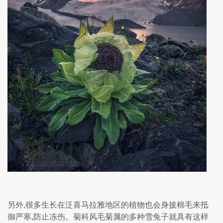
另外,很多生长在泛喜马拉雅地区的植物也会身披棉毛来抵
御严寒,防止冻伤。菊科风毛菊属的多种雪兔子就具有这样