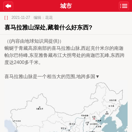
城市
[ ]
2021-11-27
编辑：花花
喜马拉雅山深处,藏着什么好东西?
（(内容由地球知识局提供)）
蜿蜒于青藏高原南部的喜马拉雅山脉,西起克什米尔的南迦
帕尔巴特峰,东至雅鲁藏布江大拐弯处的南迦巴瓦峰,东西跨
度达2400多千米。
喜马拉雅山脉是一个相当大的范围,地跨多国▼