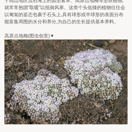
于高山地区流石滩上的如垫紫草、高原点地梅等垫状植物,
就常常抱团“取暖”以抵御风寒。这类个头低矮的植物往往会
以匍匐的姿态包裹于石头上,具有球形或半球形的表面分布
能富集周围的水分和养分,为自己的生长提供基本养料。
高原点地梅(图虫创意)▼