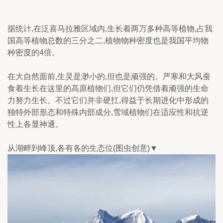
据统计,在泛喜马拉雅区域内,生长着两万多种高等植物,占我
国高等植物总数的三分之二,植物物种密度也是我国平均物
种密度的4倍。
在大自然面前,生灵是渺小的,但也是顽强的。严寒和大风蚕
食着生长在这里的高原植物们,但它们仍凭借着顽强的生命
力努力生长。不过它们并非硬扛,得益于长期进化中形成的
独特外部形态和特殊内部成分,雪域植物们在适应性和抗逆
性上各显神通。
从湖畔到峰顶,各有各的生态位(图虫创意)▼