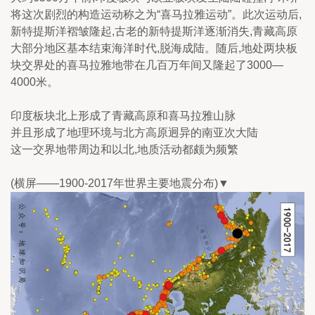
将这次剧烈的构造运动称之为“喜马拉雅运动”。此次运动后,
新特提斯洋褶皱隆起,古老的新特提斯洋逐渐消失,青藏高原
大部分地区基本结束海洋时代,脱海成陆。随后,地处两块板
块交界处的喜马拉雅地带在几百万年间又隆起了3000—
4000米。
印度板块北上形成了青藏高原和喜马拉雅山脉
并且形成了地理环境与北方高原迥异的南亚次大陆
这一交界地带周边和以北,地质活动都颇为频繁
(横屏——1900-2017年世界主要地震分布)▼