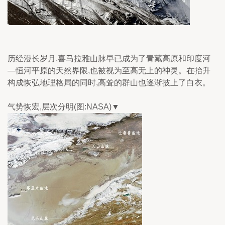
历经漫长岁月,喜马拉雅山脉早已成为了青藏高原和印度河
—恒河平原的天然界限,也被视为至高无上的神灵。在抬升
构成恢弘地理格局的同时,高耸的群山也逐渐披上了白衣。
气势恢宏,层次分明(图:NASA)▼