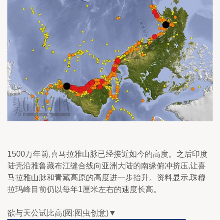
1500万年前,喜马拉雅山脉已经接近如今的高度。之后印度
陆壳沿雅鲁藏布江缝合线向亚洲大陆的南缘俯冲挤压,让喜
马拉雅山脉和青藏高原的高度进一步抬升。资料显示,珠穆
拉玛峰目前仍以每年1厘米左右的速度长高。
欲与天公试比高(图:图虫创意)▼