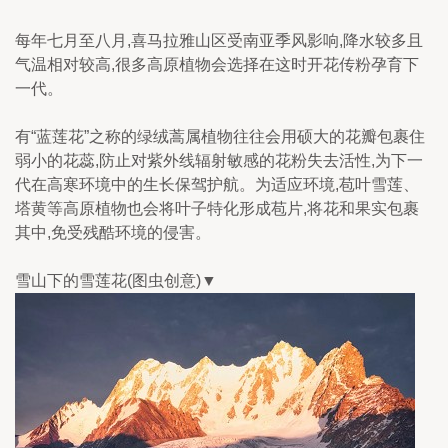
每年七月至八月,喜马拉雅山区受南亚季风影响,降水较多且
气温相对较高,很多高原植物会选择在这时开花传粉孕育下
一代。
有“蓝莲花”之称的绿绒蒿属植物往往会用硕大的花瓣包裹住
弱小的花蕊,防止对紫外线辐射敏感的花粉失去活性,为下一
代在高寒环境中的生长保驾护航。为适应环境,苞叶雪莲、
塔黄等高原植物也会将叶子特化形成苞片,将花和果实包裹
其中,免受残酷环境的侵害。
雪山下的雪莲花(图虫创意)▼