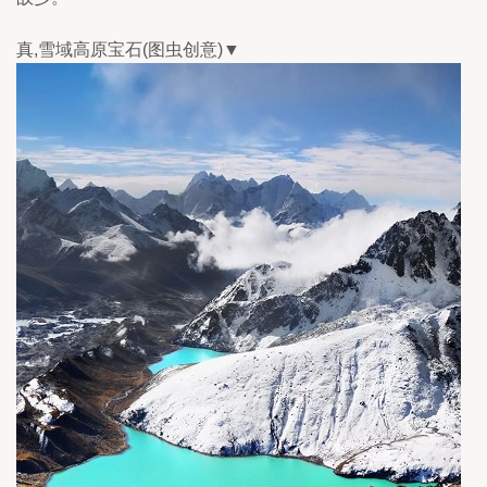
真,雪域高原宝石(图虫创意)▼