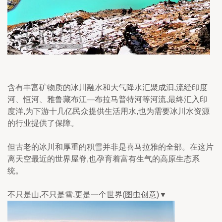
含有丰富矿物质的冰川融水和大气降水汇聚成汩,流经印度
河、恒河、雅鲁藏布江—布拉马普特河等河流,最终汇入印
度洋,为下游十几亿民众提供生活用水,也为需要冰川水资源
的行业提供了保障。
但古老的冰川和厚重的积雪并非是喜马拉雅的全部。在这片
离天空最近的世界屋脊,也孕育着富有生气的高原生态系
统。
不只是山,不只是雪,更是一个世界(图虫创意)▼