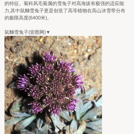
的特征。菊科风毛菊属的雪兔子对高海拔有极强的适应能
力,其中鼠麯雪兔子更是创造了高等植物在高山冰雪带分布
的极限高度(6400米)。
鼠麯雪兔子(壹图网)▼