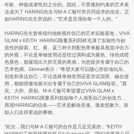
年龄、种族或者性别之分的。因此，不受规则约束的艺术表
达成为了 HARING先生与M·A·C魅可所共同追求的信念。正
如HARING先生所说的：“艺术是呈现给每一个人的。”
HARING先生曾将纽约地铁视作自己的艺术实验基地，VIVA 
GLAM x KEITH  HARING限量系列同样充满了实验性与创
造性的探索。红、黄、蓝三种大胆配色带来极具视觉冲击力
的外观，不论是单独使用还是经过调和成为紫色、绿色或橙
色唇色，都展现出大胆无畏的美感，为您提供专属于自己的
艺术色调。Skinner表示：“希望大家可以随心所欲地玩乐、
创造和表达自己，不论选择单独使用还是尝试混搭、融合使
用，都能骄傲地展示出专属于自己的VIVA GLAM妆容。”真
实、大胆、原创。M·A·C魅可希望通过VIVA GLAM x 
KEITH  HARING限量系列鼓励每个人感受自己的创造力，
再现HARING的信条——艺术是解放灵魂、激发想象力、鼓
励人们走得更远的事物。
“此次，我们与M·A·C魅可的合作是几近完美的，”KEITH  
HARING工作室代理总监 Gil Vazquez 说，“我们非常开心可