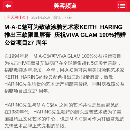
美容频道
[ 今天用什么 ]
2021-12-16
编辑：花花
M·A·C魅可为致敬涂鸦艺术家KEITH  HARING
推出三款限量唇膏  庆祝VIVA GLAM 100%捐赠
公益项目27 周年
自1994年起，M·A·C魅可VIVA GLAM 100%公益捐赠项目
为抗击HIV病毒及艾滋病已在全球筹集超过5亿美元善款，
捐赠数额逐年增加。今年，M·A·C魅可采用美国涂鸦艺术家
KEITH  HARING的经典配色推出三款限量唇膏，致敬 
HARING先生珍贵的艺术遗产和慈善传统，同时庆祝该公益
捐赠项目成立27 周年。
HARING先生与M·A·C魅可之间的艺术共性是显而易见的。
在1980年代，HARING先生独特的街头波普艺术成为了美
国纽约亚文化艺术的中心，也是M·A·C魅可作为打破常规的
先锋艺术品牌正式亮相的阶段。