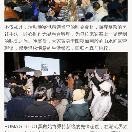
不仅如此，活动晚宴也精选当季的时令食材，摒弃复杂的烹
饪手法，匠心制作无界融合料理，为每位来宾奉上一场定制
的味觉之旅。晚宴后，大家置身于阳朔如画般的山水间露营
聊谈，感受轻松惬意的生活状态，回归本真与纯粹。
PUMA SELECT黑彪始终秉持新锐的先锋态度，在潮流界独