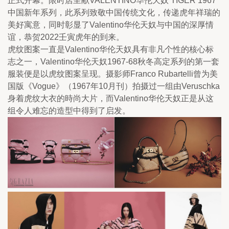
正式开幕。限时店呈献VALENTINO华伦天奴 TIGER 1967
中国新年系列，此系列致敬中国传统文化，传递虎年祥瑞的
美好寓意，同时彰显了Valentino华伦天奴与中国的深厚情
谊，恭贺2022壬寅虎年的到来。
虎纹图案一直是Valentino华伦天奴具有非凡个性的核心标
志之一，Valentino华伦天奴1967-68秋冬高定系列的第一套
服装便是以虎纹图案呈现。摄影师Franco Rubartelli曾为美
国版《Vogue》（1967年10月刊）拍摄过一组由Veruschka
身着虎纹大衣的時尚大片，而Valentino华伦天奴正是从这
组令人难忘的造型中得到了启发。