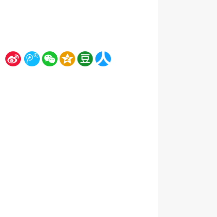
新
腾
微
空
豆
人
浪
讯
信
间
瓣
人网