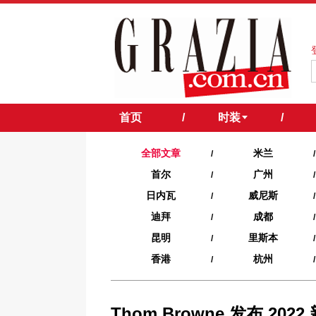
首页
/
时装
/
全部文章
米兰
/
/
首尔
广州
/
/
日内瓦
威尼斯
/
/
迪拜
成都
/
/
昆明
里斯本
/
/
香港
杭州
/
/
Thom Browne 发布 20