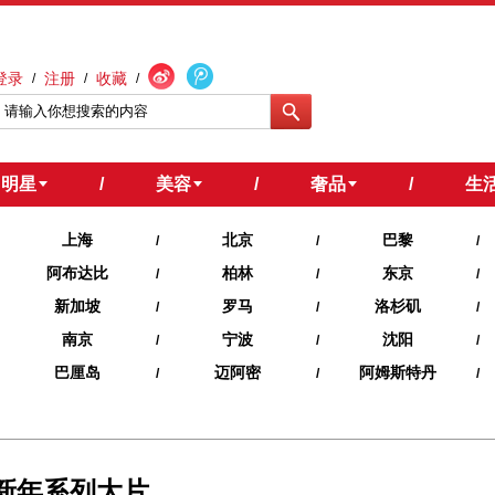
登录
注册
收藏
/
/
/
明星
/
美容
/
奢品
/
生
上海
北京
巴黎
/
/
/
阿布达比
柏林
东京
/
/
/
新加坡
罗马
洛杉矶
/
/
/
南京
宁波
沈阳
/
/
/
巴厘岛
迈阿密
阿姆斯特丹
/
/
/
22 新年系列大片