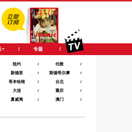
活
/
专题
/
纽约
伦敦
/
/
新德里
斯德哥尔摩
/
/
哥本哈根
台北
/
/
大连
重庆
/
/
夏威夷‍
澳门
/
/