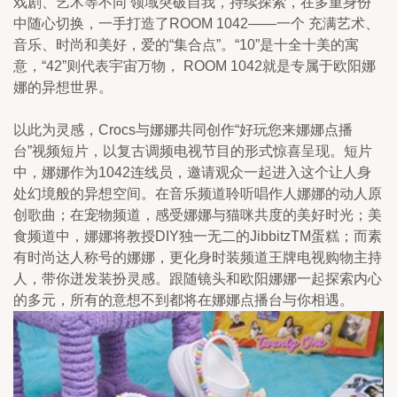
戏剧、艺术等不同 领域突破自我，持续探索，在多重身份
中随心切换，一手打造了ROOM 1042——一个 充满艺术、
音乐、时尚和美好，爱的“集合点”。“10”是十全十美的寓
意，“42”则代表宇宙万物， ROOM 1042就是专属于欧阳娜
娜的异想世界。
以此为灵感，Crocs与娜娜共同创作“好玩您来娜娜点播
台”视频短片，以复古调频电视节目的形式惊喜呈现。短片
中，娜娜作为1042连线员，邀请观众一起进入这个让人身
处幻境般的异想空间。在音乐频道聆听唱作人娜娜的动人原
创歌曲；在宠物频道，感受娜娜与猫咪共度的美好时光；美
食频道中，娜娜将教授DIY独一无二的JibbitzTM蛋糕；而素
有时尚达人称号的娜娜，更化身时装频道王牌电视购物主持
人，带你迸发装扮灵感。跟随镜头和欧阳娜娜一起探索内心
的多元，所有的意想不到都将在娜娜点播台与你相遇。