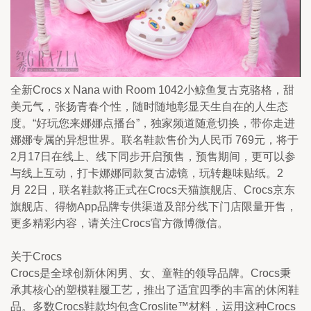
全新Crocs x Nana with Room 1042小鲸鱼复古克骆格，甜
美元气，张扬青春个性，随时随地彰显天生自在的人生态
度。“好玩您来娜娜点播台”，独家频道随意切换，带你走进
娜娜专属的异想世界。联名鞋款售价为人民币 769元，将于
2月17日在线上、线下同步开启预售，预售期间，更可以参
与线上互动，打卡娜娜同款复古滤镜，玩转趣味贴纸。2
月 22日，联名鞋款将正式在Crocs天猫旗舰店、Crocs京东
旗舰店、得物App品牌专供渠道及部分线下门店限量开售，
更多精彩内容，请关注Crocs官方微博微信。
关于Crocs
Crocs是全球创新休闲男、女、童鞋的领导品牌。Crocs秉
承其核心的塑模鞋履工艺，推出了适宜四季的丰富的休闲鞋
品。多数Crocs鞋款均包含Croslite™材料，运用这种Crocs