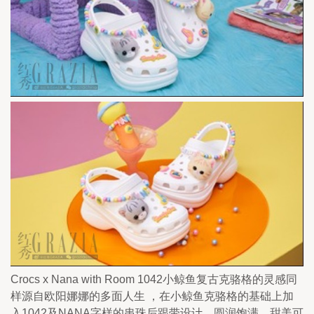
Crocs x Nana with Room 1042小鲸鱼复古克骆格的灵感同
样源自欧阳娜娜的多面人生 ，在小鲸鱼克骆格的基础上加
入1042及NANA字样的串珠后跟带设计，圆润饱满，甜美可