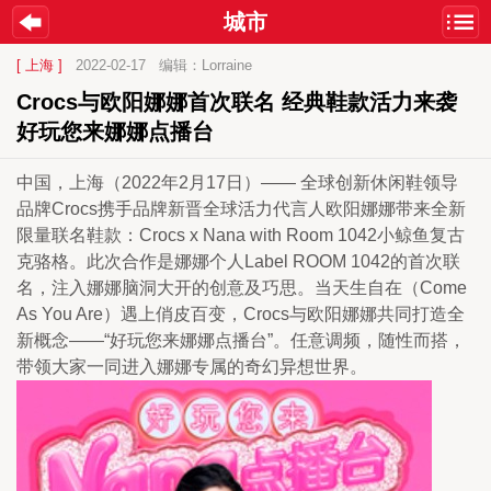
城市
[ 上海 ]
2022-02-17
编辑：Lorraine
Crocs与欧阳娜娜首次联名 经典鞋款活力来袭 
好玩您来娜娜点播台
中国，上海（2022年2月17日）—— 全球创新休闲鞋领导
品牌Crocs携手品牌新晋全球活力代言人欧阳娜娜带来全新
限量联名鞋款：Crocs x Nana with Room 1042小鲸鱼复古
克骆格。此次合作是娜娜个人Label ROOM 1042的首次联
名，注入娜娜脑洞大开的创意及巧思。当天生自在（Come 
As You Are）遇上俏皮百变，Crocs与欧阳娜娜共同打造全
新概念——“好玩您来娜娜点播台”。任意调频，随性而搭，
带领大家一同进入娜娜专属的奇幻异想世界。