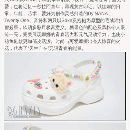
爱，也将记忆一秒拉回童年，再现复古印记。以娜娜的日
常、年龄、艺术、爱好为创作灵感打造的By NANA、
Twenty One、音符和两只以Sake及抱抱为原型的毛绒猫猫
智必星，软萌多彩且极富意义。糖果色的配色及风格令人眼
前一亮，完美展现娜娜的青春活力和元气灵动活力，也使小
鲸鱼鞋款更加俏皮活泼。时尚与可爱摩擦出令人惊喜的火
花，代表了“天生自在”无限青春的能量。