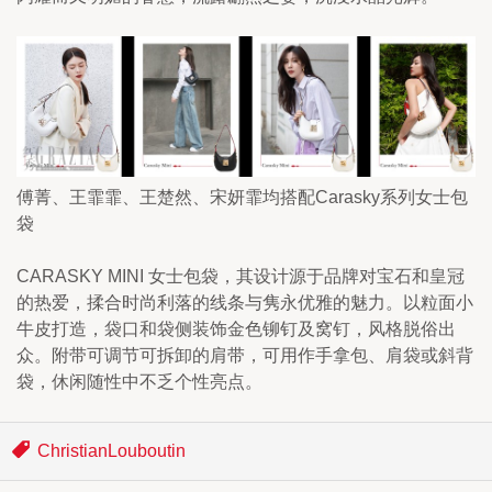
傅菁、王霏霏、王楚然、宋妍霏均搭配Carasky系列女士包
袋
CARASKY MINI 女士包袋，其设计源于品牌对宝石和皇冠
的热爱，揉合时尚利落的线条与隽永优雅的魅力。以粒面小
牛皮打造，袋口和袋侧装饰金色铆钉及窝钉，风格脱俗出
众。附带可调节可拆卸的肩带，可用作手拿包、肩袋或斜背
袋，休闲随性中不乏个性亮点。
ChristianLouboutin