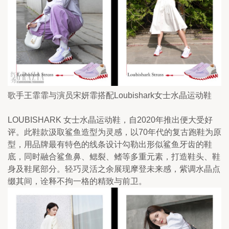
歌手王霏霏与演员宋妍霏搭配Loubishark女士水晶运动鞋
LOUBISHARK 女士水晶运动鞋，自2020年推出便大受好
评。此鞋款汲取鲨鱼造型为灵感，以70年代的复古跑鞋为原
型，用品牌最有特色的线条设计勾勒出形似鲨鱼牙齿的鞋
底，同时融合鲨鱼鼻、鳃裂、鳍等多重元素，打造鞋头、鞋
身及鞋尾部分。轻巧灵活之余展现摩登未来感，紫调水晶点
缀其间，诠释不拘一格的精致与前卫。