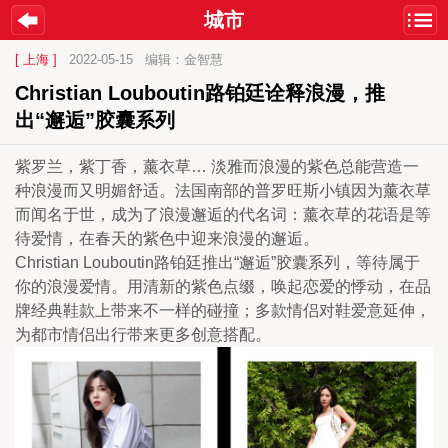
城市
[ 上海 ]
2022-05-15
编辑：金智慧
Christian Louboutin路铂廷诠释浪漫，推
出“邂逅”胶囊系列
紫罗兰，紫丁香，薰衣草… 淡雅而浪漫的紫色总能营造一
种浪漫而又明媚舒适。法国南部的普罗旺斯小镇因为薰衣草
而闻名于世，成为了浪漫邂逅的代名词：薰衣草的花语是等
待爱情，在春天的紫色中迎来浪漫的邂逅。
Christian Louboutin路铂廷推出“邂逅”胶囊系列，等待属于
你的浪漫爱情。用清新的紫色点缀，唤起恋爱的悸动，在品
牌经典鞋款上带来不一样的碰撞；多款情侣对鞋爱意延伸，
为都市情侣出行带来更多创意搭配。