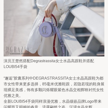
演员王楚然搭配Degrastrassita女士水晶高跟鞋并搭配
LOUBI54手袋
“邂逅”胶囊系列中DEGRASTRASSITA女士水晶高跟鞋为都
市女性带来更多选择，85毫米优雅鞋跟，若隐若现的鞋身展
现裸足美感，饰有多颗闪烁耀眼紫色水晶交相辉映衬托女性
优雅之美。
全新LOUBI54手袋同样浪漫优雅，水晶镶嵌品牌Logo带来
闪耀而又明媚的春意，流露翩然之姿，沉浸水晶光辉。