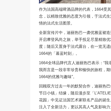
作为法国高端啤酒品牌的代表，1664受
念，以精致优雅的态度为引领，于法式生
情的法式生活图景。
全新宣传片中，迪丽热巴一袭优雅蓝裙造
开启摩登风尚之旅，举手投足尽显精致优
度；随后又置身于法式露台，在一览无遗
1664的「暮蓝时刻」。
1664全球品牌代言人迪丽热巴表示：“我
我而言是一段非常珍贵和愉快的旅程，期
1664的优雅与趣味”。
回顾双方过去一年的默契合作，迪丽热巴优
节日小镇」结缘，随后漫步至「L’ATE
花园」中见证法国艺术家联名产品的诞生
注入了全新活力，更以其高人气及影响力