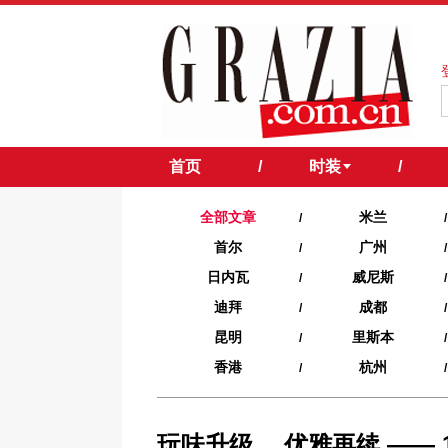
首页
/
时装
/
全部文章
米兰
/
/
首尔
广州
/
/
日内瓦
威尼斯
/
/
迪拜
成都
/
/
昆明
里斯本
/
/
香港
杭州
/
/
玩味升级， 优雅再续 —— 