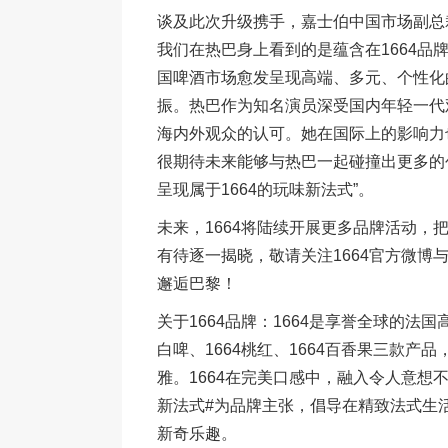
谈及此次升级携手，嘉士伯中国市场副总裁简
我们在热巴身上看到的是蕴含在1664
国啤酒市场愈发呈现高端、多元、个性化
振。热巴作为知名演员深受国内年轻一代
海内外观众的认可。她在国际上的影响力
很期待未来能够与热巴一起碰撞出更多的
呈现属于1664的玩味新法式”。
未来，1664将陆续开展更多品牌活动
有待逐一揭晓，敬请关注1664官方微博
邂逅巴黎！
关于1664品牌：1664是享誉全球的法国
白啤、1664桃红、1664百香果三款
雅。1664在完美口感中，融入令人意想
新法式#为品牌主张，倡导在精致法式生
新奇乐趣。