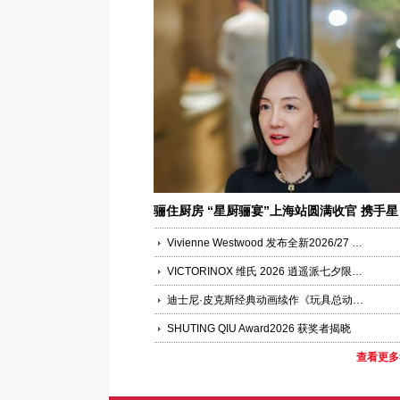
骊住厨房 “星厨骊宴”上海站圆满收官 携手星
厨，以四季时令与城市文化演绎“上乘非奢”
Vivienne Westwood 发布全新2026/27 秋冬系列大片
VICTORINOX 维氏 2026 逍遥派七夕限定版瑞士军刀浪漫上市——凝萃瑞士匠心，赴约月书赤绳
迪士尼·皮克斯经典动画续作《玩具总动员5》中国首映礼盛大举办
SHUTING QIU Award2026 获奖者揭晓
查看更多