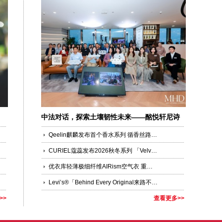
中法对话，探索土壤韧性未来——酩悦轩尼诗
第三届国际“由壤而生”论坛圆满落幕
Qeelin麒麟发布首个香水系列 循香丝路，交汇东西美学
CURIEL蔻蕊发布2026秋冬系列 「Velvet Palimpsest绒影叠章」全新广告大片
优衣库轻薄极细纤维AIRism空气衣 重新定义夏日干爽与舒适的穿着体验
Levi’s®「Behind Every Original来路不凡」限时快闪空降成都，与 ROSÉ共同解锁丹宁新态度
>>
查看更多>>