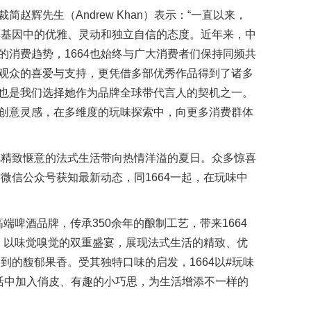
赵辉先生（Andrew Khan）表示：“一直以来，
品牌基因中的优雅、灵动和独立自信的态度。近年来，中
的消费趋势，1664也始终与广大消费者们保持同频共
观众的喜爱与支持，更凭借多部优秀作品得到了诸多
也是我们选择她作为品牌全球带代言人的契机之一。
创意灵感，在多维度的玩味探索中，向更多消费群体
，把精致惬意的法式生活带向热情洋溢的夏日。众多惊喜
与微信公众号获知最新动态，同1664一起，在玩味中
高端啤酒品牌，传承350余年的酿制工艺，带来1664
产品，以味觉嗅觉的双重盛宴，展现法式生活的精致、优
不到的馥郁果香。受其独特口味的启发，1664以#玩味
活中加入俏皮、有趣的小巧思，为生活增添不一样的