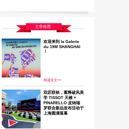
文章推荐
欢迎来到 la Galerie
du 19M SHANGHAI
！
阅读全文>>
双匠联袂，重释破风美
学 TISSOT 天梭 ×
PINARELLO 皮纳瑞
罗联合新品发布活动于
上海圆满落幕