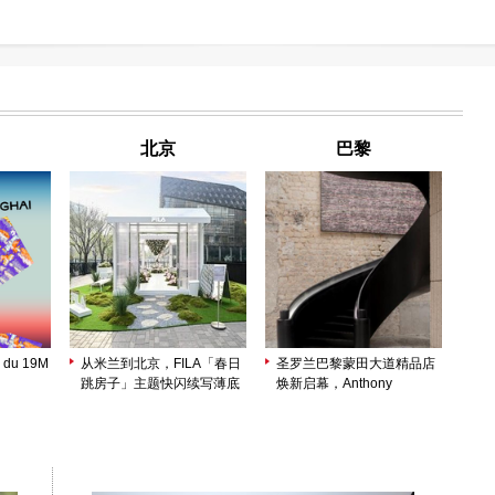
北京
巴黎
 du 19M
从米兰到北京，FILA「春日
圣罗兰巴黎蒙田大道精品店
跳房子」主题快闪续写薄底
焕新启幕，Anthony
鞋轻盈美学
Vaccarello 以建筑美学诠释
品牌精髓