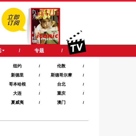
活
/
专题
/
纽约
伦敦
/
/
新德里
斯德哥尔摩
/
/
哥本哈根
台北
/
/
大连
重庆
/
/
夏威夷‍
澳门
/
/