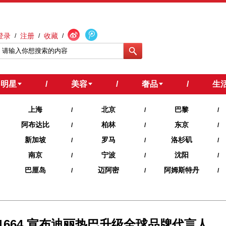
登录
注册
收藏
/
/
/
明星
/
美容
/
奢品
/
生
上海
北京
巴黎
/
/
/
阿布达比
柏林
东京
/
/
/
新加坡
罗马
洛杉矶
/
/
/
南京
宁波
沈阳
/
/
/
巴厘岛
迈阿密
阿姆斯特丹
/
/
/
1664 宣布迪丽热巴升级全球品牌代言人