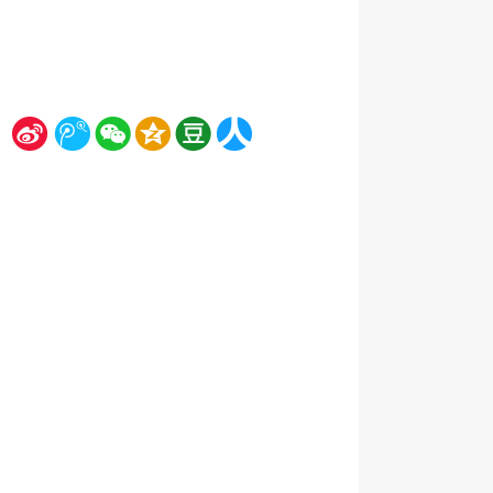
新
腾
微
空
豆
人
浪
讯
信
间
瓣
人网