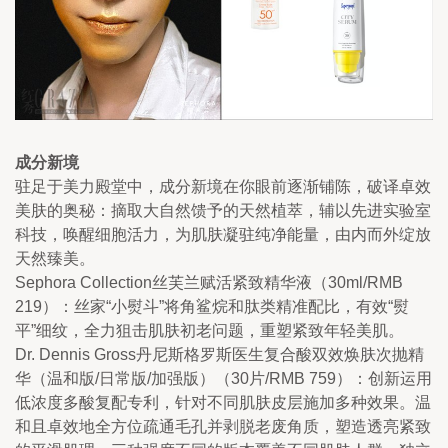
成分新境
驻足于美力殿堂中，成分新境在你眼前逐渐铺陈，破译卓效
美肤的奥秘：摘取大自然馈予的天然植萃，辅以先进实验室
科技，唤醒细胞活力，为肌肤凝驻纯净能量，由内而外绽放
天然臻美。
Sephora Collection丝芙兰赋活紧致精华液（30ml/RMB 
219）：丝家“小熨斗”将角鲨烷和肽类精准配比，有效“熨
平”细纹，全力狙击肌肤初老问题，重塑紧致年轻美肌。
Dr. Dennis Gross丹尼斯格罗斯医生复合酸双效焕肤次抛精
华（温和版/日常版/加强版）（30片/RMB 759）：创新运用
低浓度多酸复配专利，针对不同肌肤皮层施加多种效果。温
和且卓效地全方位疏通毛孔并剥脱老废角质，塑造透亮紧致