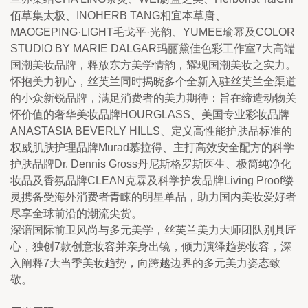
佰草集太极、INOHERB TANG相宜本草唐、
MAOGEPING·LIGHT毛戈平·光韵、YUMEE瑜幂及COLOR 
STUDIO BY MARIE DALGAR玛丽黛佳色彩工作室7大高端
国潮美妆品牌，释放东方美学情韵，耀现国潮美妆之实力。
怀抱美力初心，丝芙兰同时揭晓多个全新入驻丝芙兰全渠道
的小众新锐品牌，满足消费者的美力期待：旨在缔造动物关
怀价值的奢华美妆品牌HOURGLASS、美国专业彩妆品牌
ANASTASIA BEVERLY HILLS、定义高性能护肤品标准的
权威肌肤护理品牌Murad慕拉得、主打高效安全配方的科学
护肤品牌Dr. Dennis Gross丹尼斯格罗斯医生、极简纯净化
妆品及香氛品牌CLEAN克霖及科学护发品牌Living Proof缕
灵携备受海外消费者青睐的明星单品，助力国内美妆爱好者
尽享全球前沿的潮流尖货。
深谙国际前卫风尚与多元美学，丝芙兰美力大师团队别具匠
心，独创7款创意妆容并亲身出镜，倾力演绎趋势妆容，深
入阐释7大当季美妆趋势，向跨越边界的多元美力姿态致
敬。