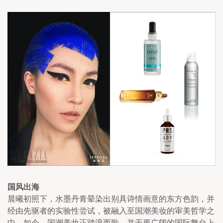
国风出海
晨曦初照下，水墨丹青晕染出别具诗情画意的东方色韵，并
经由先驱者的实验性尝试，被融入至国潮美妆的审美哲学之
中。如今，国潮美妆正踏浪而歌，并于更广阔的国际舞台上