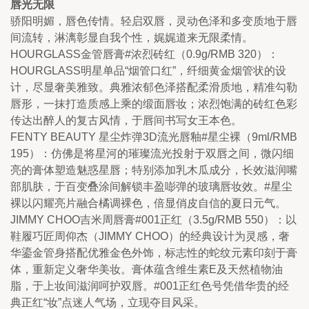
唇光无限
骄阳明媚，唇色传情。轻启双唇，灵动色泽和多变质地于唇
间流转，淋漓彰显自我个性，娓娓道来无限柔情。
HOURGLASS金管唇膏#浓烈砖红（0.9g/RMB 320）：
HOURGLASS明星单品“烟管口红”，纤细黄金烟管状的设
计，尽显奢美雅致。典雅浓郁色泽搭配柔滑质地，精准勾勒
唇形，一抹打造质感上乘的缎面唇妆；浓烈饱满的砖红色彩
传达出醉人的复古风情，于唇间书写女王本色。
FENTY BEAUTY 星尘炸弹3D流光唇釉#星尘裸（9ml/RMB 
195）：仿佛是将星河的璀璨流光投射于双唇之间，微闪细
亮的膏体塑造魅惑星唇；特别添加乳木瓜成分，长效滋润嘴
部肌肤，于百变叠涂间解锁丰盈嘭弹的玻璃唇妆效。#星尘
裸以闪耀亮片融合橘调裸色，倍显俏皮自信的夏日元气。
JIMMY CHOO吉米周唇膏#001正红（3.5g/RMB 550）：以
鞋履巧匠周仰杰（JIMMY CHOO）的经典设计为灵感，奢
华鎏金管身搭配优雅金色外饰，标志性的蛇纹元素印刻于膏
体，重新定义奢华美妆。膏体蕴含维生素E及天然植物油
脂，于上妆间滋润呵护双唇。#001正红色号凭借华贵的经
典正红“妆”点迷人气场，立现夺目风采。