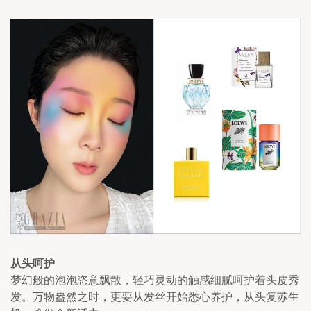
从头呵护
梦幻般的泡泡恣意飘散，轻巧灵动的触感细腻呵护着头皮秀
发。万物盎然之时，更要从发丝开始悉心养护，从头复苏生