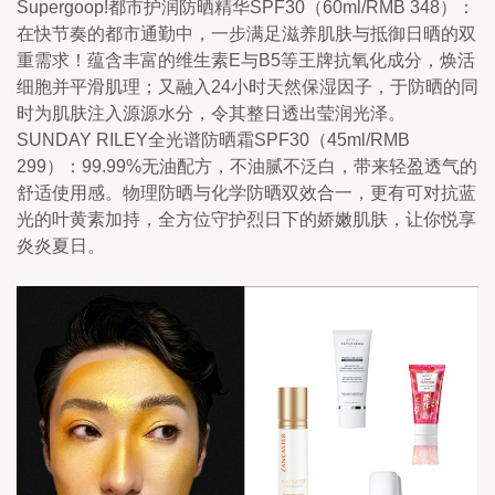
Supergoop!都市护润防晒精华SPF30（60ml/RMB 348）：
在快节奏的都市通勤中，一步满足滋养肌肤与抵御日晒的双
重需求！蕴含丰富的维生素E与B5等王牌抗氧化成分，焕活
细胞并平滑肌理；又融入24小时天然保湿因子，于防晒的同
时为肌肤注入源源水分，令其整日透出莹润光泽。
SUNDAY RILEY全光谱防晒霜SPF30（45ml/RMB 
299）：99.99%无油配方，不油腻不泛白，带来轻盈透气的
舒适使用感。物理防晒与化学防晒双效合一，更有可对抗蓝
光的叶黄素加持，全方位守护烈日下的娇嫩肌肤，让你悦享
炎炎夏日。