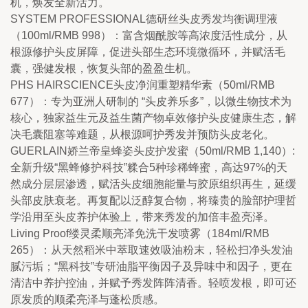
机，焕发全新活力。
SYSTEM PROFESSIONAL德研丝头皮秀发均衡调理液
（100ml/RMB 998）：富含烟酰胺等高浓度活性成分，从
根源修护头皮屏障，促进头部生态环境微循环，并赋活毛
囊，强健发根，恢复头部的盈盈生机。
PHS HAIRSCIENCE头皮净润重塑精华素（50ml/RMB 
677）：专为亚洲人研制的 “头皮养乐多”，以微生物技术为
核心，独家益生元及益生菌产物卓效修护头皮健康生态，解
决毛囊阻塞等难题，从根源呵护秀发并预防头皮老化。
GUERLAIN娇兰帝皇蜂姿头皮护发蜜（50ml/RMB 1,140）: 
全新升级“黑蜂修护科技”糅合5种珍稀蜂蜜，高达97%的天
然成分层层渗透，赋活头皮细胞能量与胶原组织再生，延缓
头部皮肤衰老。再复配以泛醇复合物，将臻贵的脸部护理哲
学沿用至头皮养护体验上，带来秀发的加倍丰盈亮泽。
Living Proof缕灵柔顺亮泽免洗干发喷雾（184ml/RMB 
265）：从天然稻米中萃取速效吸油粉末，轻松扫净头发油
腻污垢；“黑科技”专研油脂平衡因子及异味中和因子，更在
清洁中养护控油，并赋予秀发阵阵清香。轻喷发根，即可还
原发质的顺柔亮泽与蓬松质感。