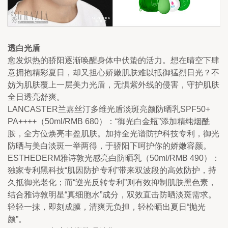
透白光盾
愈发炽热的骄阳逐渐唤醒身体中伏蛰的活力。想在晴空下肆
意拥抱精彩夏日，却又担心娇嫩肌肤难以抵御猛烈日光？不
妨为肌肤覆上一层美力光盾，无惧紫外线的侵害，守护肌肤
全日透亮舒爽。
LANCASTER兰嘉丝汀多维光盾淡斑亮颜防晒乳SPF50+ 
PA++++（50ml/RMB 680）：“御光白金瓶”添加精纯烟酰
胺，全方位焕亮丰盈肌肤。加持全光谱防护科技专利，御光
防晒与美白淡斑一举两得，于骄阳下呵护你的娇嫩容颜。
ESTHEDERM雅诗敦光感亮白防晒乳（50ml/RMB 490）：
独家专利黑科技“肌因防护专利”带来双波段的高效防护，持
久抵御光老化；而“逆光反转专利”则有效抑制肌肤黑色素，
结合雅诗敦明星“真细胞水”成分，双效直击防晒淡斑需求。
轻轻一抹，即刻成膜，清爽无负担，轻松晒出夏日“抛光
颜”。