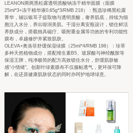
LEANON两两黑松露透明质酸钠冻干精华面膜（面膜
25ml*3+冻干精华液0.65g*3/RMB 218）：甄选珍稀黑松露
菁华，辅以银耳子提取物与透明质酸，奢养肌底，持续为细
胞注入水分，养出嘭润美肌。干湿分离安瓶设计，锁住鲜活
养肤成分，搭载独具磁疗、吸附重金属等功效的专利功能性
膜布，卓越修护并紧致肌肤。
OLEVA+奥洛菲舒缓保湿绿膜（25ml*4/RMB 198）：珍萃
多种天然植物成分，搭配维生素B5、玻尿酸与神经酰胺等
保湿王牌，纯净极简的配方高效锁住水分，舒缓肌肤敏
感“小情绪”。创新叶绿素膜布不仅服帖透气，更环保可降
解，在还原健康肌肤状态的同时亦呵护地球绿意。