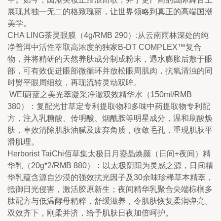
展现其独一无二的格致瑰丽，让世界领略到真正的高端国潮
美学。
CHA LING茶灵眼膜（4g/RMB 290）:从云南雨林深处的纯
净普洱中活性萃取高浓度的独家B-DT COMPLEX™复合
物，并将精研的天然养肤成分制成粉末，遇水膨胀后敷于眼
部，可有效促进眼部微循环并放松眼周肌肉，抗氧清浊的同
时熨平眼周细纹，再现流转灵动双眸。
 WEI蔚蓝之美光萃凝采净澈双效精华水（150ml/RMB 
380）：复配光甘草定专利提取物和多味中药提取物专利配
方，注入乳糖酸、传明酸、烟酰胺等明星成分，温和刷酸焕
肤，卓效清除肌肤油腻及废弃角质，收敛毛孔，重现肌肤平
滑肌理。
Herborist TaiChi佰草集太极日月鎏晶焕颜（日间+夜间）精
华乳（20g*2/RMB 880）：以太极阴阳为灵感之源，日间精
华乳蕴含源自沙漠的强效抗光因子及30余味珍稀草本精萃，
抵御日光侵害，激活胶原新生；夜间精华乳聚合尖端棕榈多
肽配方与低温酵母精粹，舒缓滋养，令肌肤恢复柔润弹亮。
双效齐下，刚柔并济，给予肌肤日夜加倍呵护。