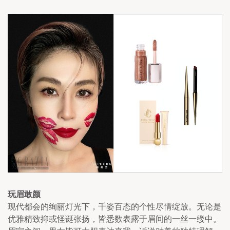
玩眉敢颜
现代都会的绚丽灯光下，千姿百态的个性尽情绽放。无论是
优雅精致抑或怪诞张扬，皆悉数表露于眉间的一丝一缕中。