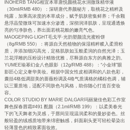
INOHERB TANG相宜本草唐悦颜桃花水润微珠精华液
（30ml/RMB 480）：深研唐代养颜秘方，取桃花之精粹及
纯露，加乘高浓度的本草成分，赋予肌肤密集鲜养；千余颗
悬浮晶莹微珠可加速水分渗透，深彻润泽肌肤，呈现通透焕
亮的匀净肤色，养出面若桃花般的嫩亮气色。
MAOGEPING·LIGHT毛戈平·光韵塑颜流光蜜粉饼
（8g/RMB 550）：将源自天然植物的保湿精粹糅入柔滑粉
质，并添加细闪高光，定格肌肤如玉般柔润的自然光泽；玉
兰花浮雕的压粉设计精致优雅，尽释源自东方的典雅之韵。
YUMEE瑜幂幻金八色眼影（12g/RMB 488）：“小金球”眼
影匠心定义奢华美妆。根据中国女性皮相调和的八款色彩，
囊括4格低调甜美的蔷薇粉调及4格气质满格的橘棕色调，辅
以三重质地，适配不同肤色与风格，助你随心打造百变妆
容。
COLOR STUDIO BY MARIE DALGAR玛丽黛佳色彩工作室
舞色探春唇霜#491 酡颜（2.1ml/RMB 199）：以柔美春光
下的飞天舞者为灵感，于唇间呈现温润柔和的曼妙姿色。丝
般轻盈的绒感质地带来绵密触感，斜面刷头更可轻松晕染出
轻薄显色的精致雾面妆效。