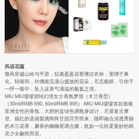
风语花蕴
微风穿越山岭与平原，拈着盈盈花香拂过衣袂，萦绕于鼻
尖。轻嗅间，仿佛能见漫山盛放的花朵，尽态极妍，引你于
一呼一吸中，坠入这香气满溢的氤氲之境。
MIU MIU缪缪游转幻境女士香氛梦境（木兰香型）
（30ml/RMB 690, 60ml/RMB 895）:MIU MIU缪缪首款致敬
亚洲女性的香氛，大胆的蓝绿色调瓶身设计，尽显复古摩
登。嫣红的圣诞梨携阵阵甘甜芬芳而来，随即融合清透秀丽
的木兰花香，麝香的幽幽尾调点缀，犹如一位轻柔曼妙的精
灵少女翩然而至。