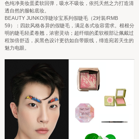
色纯净美妆蛋柔软回弹，吸水不吸妆，依托天然之力打造清
透自然的服帖底妆。
BEAUTY JUNKO淳睫珍宝系列假睫毛（2对装/RMB 
59）：四款风格各异的假睫毛，满足各式妆容需求。根根分
明的睫毛轻柔卷翘，浓密灵动；超纤细的柔软根部让佩戴过
程加倍舒适，炭黑色设计更彷如自带眼线，缔造宛若天生的
魅力电眼。