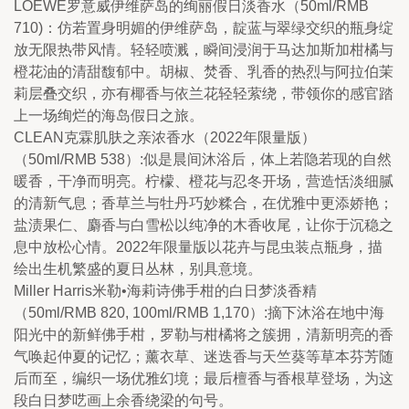
LOEWE罗意威伊维萨岛的绚丽假日淡香水（50ml/RMB 
710)：仿若置身明媚的伊维萨岛，靛蓝与翠绿交织的瓶身绽
放无限热带风情。轻轻喷溅，瞬间浸润于马达加斯加柑橘与
橙花油的清甜馥郁中。胡椒、焚香、乳香的热烈与阿拉伯茉
莉层叠交织，亦有椰香与依兰花轻轻萦绕，带领你的感官踏
上一场绚烂的海岛假日之旅。
CLEAN克霖肌肤之亲浓香水（2022年限量版）
（50ml/RMB 538）:似是晨间沐浴后，体上若隐若现的自然
暖香，干净而明亮。柠檬、橙花与忍冬开场，营造恬淡细腻
的清新气息；香草兰与牡丹巧妙糅合，在优雅中更添娇艳；
盐渍果仁、麝香与白雪松以纯净的木香收尾，让你于沉稳之
息中放松心情。2022年限量版以花卉与昆虫装点瓶身，描
绘出生机繁盛的夏日丛林，别具意境。
Miller Harris米勒•海莉诗佛手柑的白日梦淡香精
（50ml/RMB 820, 100ml/RMB 1,170）:摘下沐浴在地中海
阳光中的新鲜佛手柑，罗勒与柑橘将之簇拥，清新明亮的香
气唤起仲夏的记忆；薰衣草、迷迭香与天竺葵等草本芬芳随
后而至，编织一场优雅幻境；最后檀香与香根草登场，为这
段白日梦呓画上余香绕梁的句号。