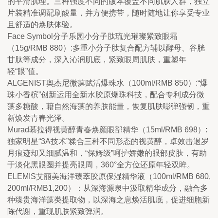
的平滑肌理。三种强度不同的版本覆盖不同肌肤人群，独立
片装精准调配刷酸量，并方便携带，随时随地让你享受专业
且舒适的焕肤体验。
Face Symbol分子乐园小分子肽琉光璀璨紧致眼霜
（15g/RMB 880）:多重小分子肽复合配方辅以酵母、谷胱
甘肽等成分，深入沁润肌底，紧致眼周肌肤，重塑年
轻“眼”值。
ALGENIST奥杰尼微藻赋活爆珠水（100ml/RMB 850）:“爆
珠小香槟”创新运用全新水胶原爆珠科技，配合专利成分微
藻多糖酸，藉自然海藻的养肤能量，恢复肌肤嘭弹强韧，重
新焕发青春光泽。
Murad慕拉得视黄醇青春焕颜眼部精华（15ml/RMB 698）:
独家明星“3A技术”糅合三种不同形态的视黄醇，卓效击退岁
月痕迹却又细腻温和，“保姆级”呵护娇嫩的眼部皮肤，有助
于淡化黑眼圈并提亮眼周，360°全方位还原年轻双眸。
ELEMIS艾丽美海洋臻萃胶原保湿精华液（100ml/RMB 680, 
200ml/RMB1,200）：从深海源泉中汲取精华成分，融合多
种臻贵海洋藻类提取物，以深海之息焕活肌底，促进细胞新
陈代谢，重现肌肤紧致弹润。