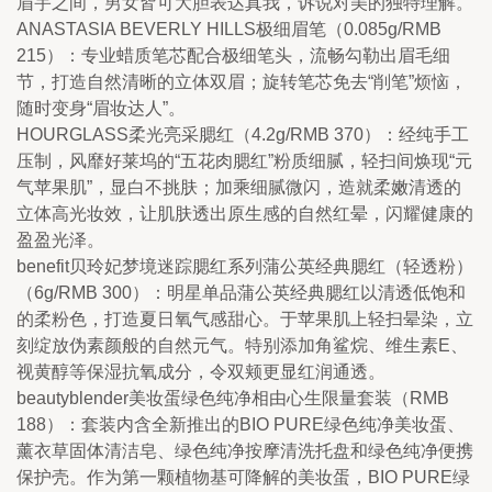
眉宇之间，男女皆可大胆表达真我，诉说对美的独特理解。
ANASTASIA BEVERLY HILLS极细眉笔（0.085g/RMB 
215）：专业蜡质笔芯配合极细笔头，流畅勾勒出眉毛细
节，打造自然清晰的立体双眉；旋转笔芯免去“削笔”烦恼，
随时变身“眉妆达人”。
HOURGLASS柔光亮采腮红（4.2g/RMB 370）：经纯手工
压制，风靡好莱坞的“五花肉腮红”粉质细腻，轻扫间焕现“元
气苹果肌”，显白不挑肤；加乘细腻微闪，造就柔嫩清透的
立体高光妆效，让肌肤透出原生感的自然红晕，闪耀健康的
盈盈光泽。
benefit贝玲妃梦境迷踪腮红系列蒲公英经典腮红（轻透粉）
（6g/RMB 300）：明星单品蒲公英经典腮红以清透低饱和
的柔粉色，打造夏日氧气感甜心。于苹果肌上轻扫晕染，立
刻绽放伪素颜般的自然元气。特别添加角鲨烷、维生素E、
视黄醇等保湿抗氧成分，令双颊更显红润通透。
beautyblender美妆蛋绿色纯净相由心生限量套装（RMB 
188）：套装内含全新推出的BIO PURE绿色纯净美妆蛋、
薰衣草固体清洁皂、绿色纯净按摩清洗托盘和绿色纯净便携
保护壳。作为第一颗植物基可降解的美妆蛋，BIO PURE绿