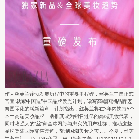
作为丝芙兰蓬勃发展历程中的重要里程碑，丝芙兰中国正式
官宣“就耀中国造”中国品牌发光计划，谱写高端国潮品牌迈
向国际化的崭新篇章。计划指出，丝芙兰将在3年内扶持5个
本土高端美妆品牌，助推其成为销售过亿的高端美妆代表，
同时藉强大的“丝”家全球网络与忠实的用户社群，推动这些
品牌登陆国际零售渠道，耀现国潮美妆之实力。今夏，丝芙
兰亦集结CHA LING茶灵、WEI蔚蓝之美、Herborist TaiChi