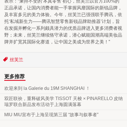
表示：“秉持不变的‘本真零售’初心，丝芙兰以官方100%的
正品承诺，让国内消费者能一手掌握风靡国际的新锐品牌，
及丰富多元的美力体验。今年，丝芙兰已强强联手腾讯，依
托‘私域新生力——腾讯智慧零售新锐品牌助推器’计划，旨
在发掘并孵化一系列颇具潜力的优质品牌进入更多消费者视
野；未来，丝芙兰继续恪守承诺，潜心赋能国潮高端美妆品
牌并扩宽其国际化赛道，让中国之美成为世界之美！”
丝芙兰
更多推荐
欢迎来到 la Galerie du 19M SHANGHAI ！
双匠联袂，重释破风美学 TISSOT 天梭 × PINARELLO 皮纳
瑞罗联合新品发布活动于上海圆满落幕
MIU MIU宣布于上海呈现第三届 “故事与叙事者”