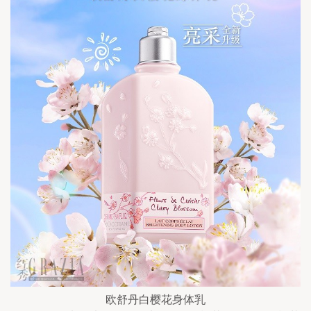
欧舒丹白樱花身体乳