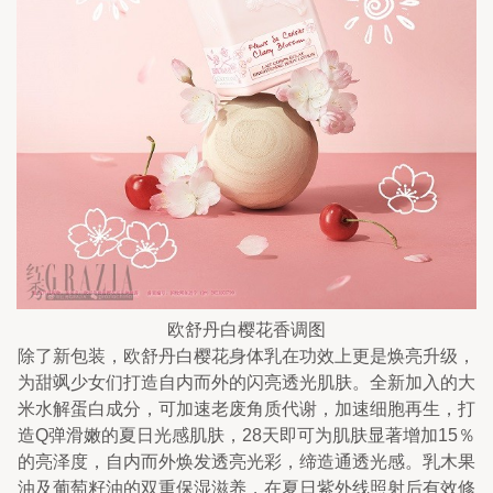
欧舒丹白樱花香调图
除了新包装，欧舒丹白樱花身体乳在功效上更是焕亮升级，
为甜飒少女们打造自内而外的闪亮透光肌肤。全新加入的大
米水解蛋白成分，可加速老废角质代谢，加速细胞再生，打
造Q弹滑嫩的夏日光感肌肤，28天即可为肌肤显著增加15％
的亮泽度，自内而外焕发透亮光彩，缔造通透光感。乳木果
油及葡萄籽油的双重保湿滋养，在夏日紫外线照射后有效修