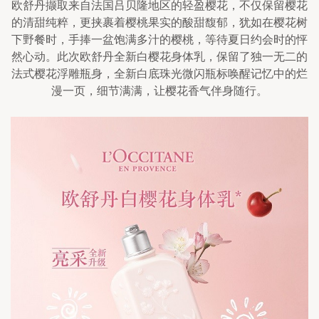
欧舒丹撷取来自法国吕贝隆地区的轻盈樱花，不仅保留樱花
的清甜纯粹，更挟裹着樱桃果实的酸甜馥郁，犹如在樱花树
下野餐时，手捧一盆饱满多汁的樱桃，等待夏日约会时的怦
然心动。此次欧舒丹全新白樱花身体乳，保留了独一无二的
法式樱花浮雕瓶身，全新白底珠光微闪瓶标唤醒记忆中的烂
漫一页，细节满满，让樱花香气伴身随行。