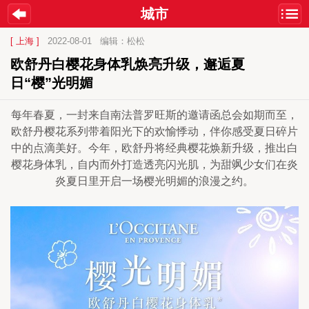
城市
[ 上海 ]
2022-08-01
编辑：松松
欧舒丹白樱花身体乳焕亮升级，邂逅夏
日“樱”光明媚
每年春夏，一封来自南法普罗旺斯的邀请函总会如期而至，
欧舒丹樱花系列带着阳光下的欢愉悸动，伴你感受夏日碎片
中的点滴美好。今年，欧舒丹将经典樱花焕新升级，推出白
樱花身体乳，自内而外打造透亮闪光肌，为甜飒少女们在炎
炎夏日里开启一场樱光明媚的浪漫之约。