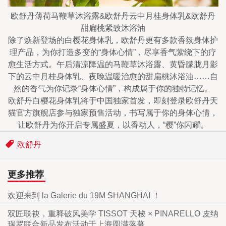
欧舒丹薄荷马鞭草沐浴露&欧舒丹云中月桂身体乳&欧舒丹
甜扁桃紧致沐浴油
除了焕新登场的白樱花身体乳，欧舒丹更有多款香氛身体护
理产品，为你打造多变的“身体心情”，尽享香气萦绕下的疗
愈生活方式。午后清凉降温的马鞭草沐浴露、黄昏朦胧月影
下的云中月桂身体乳、夜晚温暖治愈的甜扁桃沐浴油……自
然的香气为你记录“身体心情”，构成属于你的独特记忆。
欧舒丹白樱花身体乳将于中国独家首发，即刻登录欧舒丹天
猫官方旗舰店参与独家预售活动，书写属于你的身体心情，
让欧舒丹为你开启专属盛夏，以香动人，“樱”你闪耀。
欧舒丹
更多推荐
欢迎来到 la Galerie du 19M SHANGHAI ！
双匠联袂，重释破风美学 TISSOT 天梭 × PINARELLO 皮纳
瑞罗联合新品发布活动于上海圆满落幕