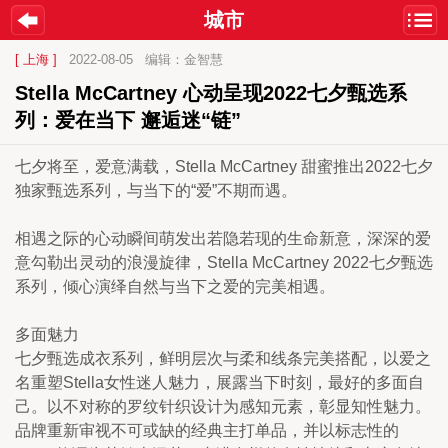
城市
[ 上海 ]
2022-08-05
编辑：金智慧
Stella McCartney 心动呈现2022七夕甄选系
列：爱在当下 邂逅迷“链”
七夕将至，爱意满载，Stella McCartney 甜蜜推出2022七夕
独家甄选系列，与当下的“爱”不期而遇。
相遇之际的心动瞬间萌发出若隐若现的生命新意，深深的爱
意勾勒出灵动的浪漫旋律，Stella McCartney 2022七夕甄选
系列，倾心演绎自然与当下之爱的完美相遇。
多面魅力
七夕甄选成衣系列，鲜明层次与柔和线条完美搭配，以爱之
名重塑Stella女性迷人魅力，展露当下时刻，最好的多面自
己。以不对称的罗纹针织设计为感知元素，彰显知性魅力。
品牌重新审视不可或缺的经典主打单品，并以标志性的