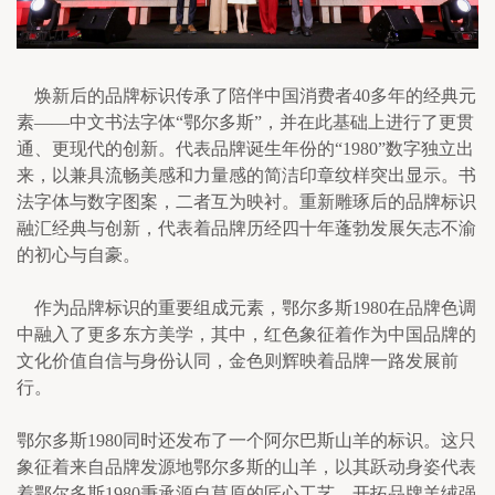
    焕新后的品牌标识传承了陪伴中国消费者40多年的经典元
素——中文书法字体“鄂尔多斯”，并在此基础上进行了更贯
通、更现代的创新。代表品牌诞生年份的“1980”数字独立出
来，以兼具流畅美感和力量感的简洁印章纹样突出显示。书
法字体与数字图案，二者互为映衬。重新雕琢后的品牌标识
融汇经典与创新，代表着品牌历经四十年蓬勃发展矢志不渝
的初心与自豪。
    作为品牌标识的重要组成元素，鄂尔多斯1980在品牌色调
中融入了更多东方美学，其中，红色象征着作为中国品牌的
文化价值自信与身份认同，金色则辉映着品牌一路发展前
行。
鄂尔多斯1980同时还发布了一个阿尔巴斯山羊的标识。这只
象征着来自品牌发源地鄂尔多斯的山羊，以其跃动身姿代表
着鄂尔多斯1980秉承源自草原的匠心工艺，开拓品牌羊绒强