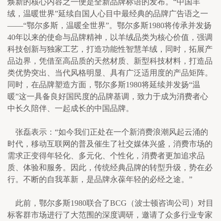
焕新的核心内容之一便是全新品牌标语的发布。“中国羊
绒，温暖世界”延续自国人心目中最经典的品牌广告语之一 
——“鄂尔多斯，温暖全世界”。鄂尔多斯1980将传承并发扬
40年以来的使命与品牌精神，以羊绒品类为核心价值，强调
科技创新与独家工艺，打造功能性智慧羊绒，同时，拓展产
品边界，凭借至高品质的天然材质、新型科技材料，打造品
类优势突出、当代风格明显、具有广泛适用度的产品矩阵。
同时，在品牌塑造方面，鄂尔多斯1980将延续并发扬“温
暖”这一具备良好国民度的品牌基调，致力于成为消费者心
中长久陪伴、一起成长的中国品牌。
    张磊表示：“如今我们正处在一个新消费浪潮风起云涌的
时代，移动互联网的普及催生了社交媒体兴盛，消费市场的
需求正变得年轻化、多元化、个性化，消费者更加追求品
质、体验和服务。因此，传统经典品牌的转型升级，势在必
行。不断的自我革新，是品牌永葆年轻的必经之途。”
    此前，鄂尔多斯1980联合了BCG（波士顿咨询公司）对目
标客群市场进行了大范围的深度调研，邀请了众多行业专家