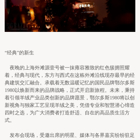
“经典”的新生
    夜晚的上海外滩源壹号被一抹雍容雅致的红色簇拥照耀
着，经典与现代，东方与西式在这栋外滩沿线现存最早的经
典建筑交汇融合。承载着无数温暖记忆的国民品牌鄂尔多斯
1980以焕新而来的品牌战略，正式开启新旅程。未来，秉持
着引领羊绒产业品类创新的品牌愿景，鄂尔多斯1980将以创
新视角与独家工艺呈现羊绒之美，凭借专业和智慧潜心缔造
四时之选，为广大消费者打造舒适、自在的高品质生活方
式。
    发布会现场，受邀出席的明星、媒体与各界嘉宾纷纷驻足