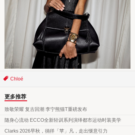
Chloé
更多推荐
致敬荣耀 复古回潮 李宁熊猫T重磅发布
随身心流动 ECCO全新轻训系列演绎都市运动时装美学
Clarks 2026早秋，徜徉「苹」凡，走出惬意引力