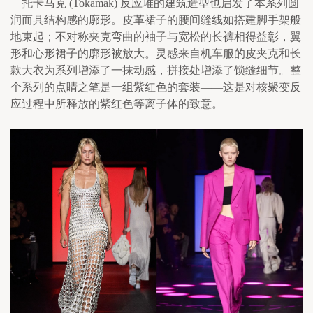
    托卡马克 (Tokamak) 反应堆的建筑造型也启发了本系列圆
润而具结构感的廓形。皮革裙子的腰间缝线如搭建脚手架般
地束起；不对称夹克弯曲的袖子与宽松的长裤相得益彰，翼
形和心形裙子的廓形被放大。灵感来自机车服的皮夹克和长
款大衣为系列增添了一抹动感，拼接处增添了锁缝细节。整
个系列的点睛之笔是一组紫红色的套装——这是对核聚变反
应过程中所释放的紫红色等离子体的致意。