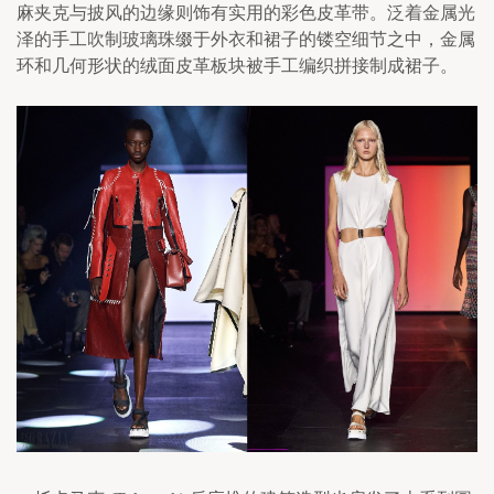
麻夹克与披风的边缘则饰有实用的彩色皮革带。泛着金属光
泽的手工吹制玻璃珠缀于外衣和裙子的镂空细节之中，金属
环和几何形状的绒面皮革板块被手工编织拼接制成裙子。