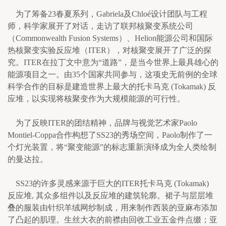
    为了筹备23春夏系列，Gabriela及Chloé设计团队与工程
师，科学家展开了对话，走访了联邦核聚变系统公司
（Commonwealth Fusion Systems）、Helion能源公司和国际
热核聚变实验反应堆（ITER），对核聚变展开了广泛的探
究。ITER在拉丁文中意为“道路”，是当今世界上最具雄心的
能源项目之一。由35个国家共同参与，这项史无前例的全球
科学合作的目标是建造世界上最大的托卡马克 (Tokamak) 反
应堆，以实现将核聚变作为大规模能源的可行性。
    为了反映ITER的团结精神，品牌与视觉艺术家Paolo 
Montiel-Coppa合作构想了SS23的秀场空间，Paolo制作了一
个灯光装置，将“聚变能源”的标志重新演绎成为全人类绘制
的曼达拉。
    SS23的许多灵感来源于巨大的ITER托卡马克 (Tokamak) 
反应堆, 其众多组件以及反应堆的建筑轮廓。裙子与层层堆
叠的服装由针织羊绒网纱制成，用来制作西装的亚麻布添加
了凸起的肌理。生丝大衣的前襟由回收工业五金件点缀；亚