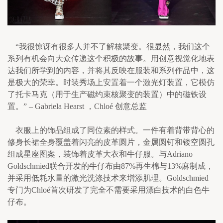
    “我很惊讶有很多人并不了解核聚变。很显然，我们这个
系列有机会向大众传递这个积极的故事。用创意视觉化地表
达我们所学到的内容，并将其反映在服装和系列作品中，这
是极大的荣幸。时装秀场上安置着一个激光灯装置，它模仿
了托卡马克（用于生产磁约束核聚变的装置）中的磁铁设
置。” – Gabriela Hearst ，Chloé 创意总监
    衣服上的饰品组成了同位素的样式。一件有着背带背心的
修身长裙全身覆盖着闪亮的皮革圆片，金属圆钉和镂空圆孔
组成星座图案，装饰着皮革大衣和牛仔服。与Adriano 
Goldschmied联合开发的牛仔布由87%再生棉与13%麻制成，
并采用低耗水量的激光洗涤技术来增添肌理。Goldschmied
专门为Chloé首次研发了完全不需要采用漂白技术的白色牛
仔布。