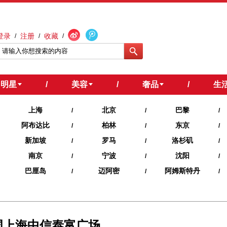
登录
注册
收藏
/
/
/
明星
/
美容
/
奢品
/
生
上海
北京
巴黎
/
/
/
阿布达比
柏林
东京
/
/
/
新加坡
罗马
洛杉矶
/
/
/
南京
宁波
沈阳
/
/
/
巴厘岛
迈阿密
阿姆斯特丹
/
/
/
中国上海中信泰富广场