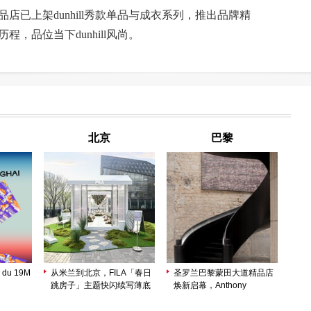
已上架dunhill秀款单品与成衣系列，推出品牌精
，品位当下dunhill风尚。
北京
巴黎
 du 19M
从米兰到北京，FILA「春日
圣罗兰巴黎蒙田大道精品店
跳房子」主题快闪续写薄底
焕新启幕，Anthony
鞋轻盈美学
Vaccarello 以建筑美学诠释
品牌精髓