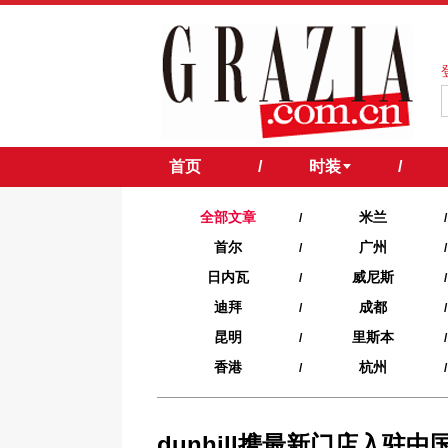
首页
/
时装
/
全部文章
米兰
/
/
首尔
广州
/
/
日内瓦
威尼斯
/
/
迪拜
成都
/
/
昆明
里斯本
/
/
香港
杭州
/
/
dunhill携最新门店入驻