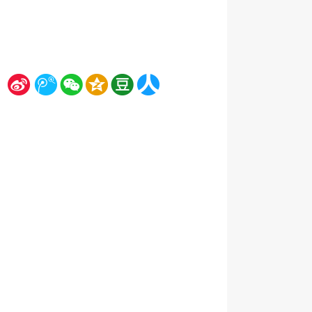
新
腾
微
空
豆
人
浪
讯
信
间
瓣
人网