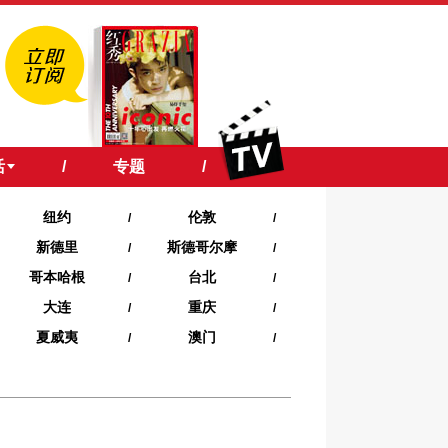
活
/
专题
/
纽约
伦敦
/
/
新德里
斯德哥尔摩
/
/
哥本哈根
台北
/
/
大连
重庆
/
/
夏威夷‍
澳门
/
/