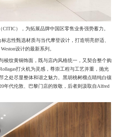
场（CITIC），为拓展品牌中国区零售业务强势蓄力。
融合标志性甄选材质与当代摩登设计，打造明亮舒适、
Weston设计的最新系列。
与棱纹黄铜饰面，既与店内风格统一，又契合整个购
llagas打火机为灵感，尊崇工程与工艺并重，抛光
节之处尽显整体和谐之魅力。黑胡桃树榴点睛纯白镶
年代伦敦、巴黎门店的致敬，后者则汲取自Alfred