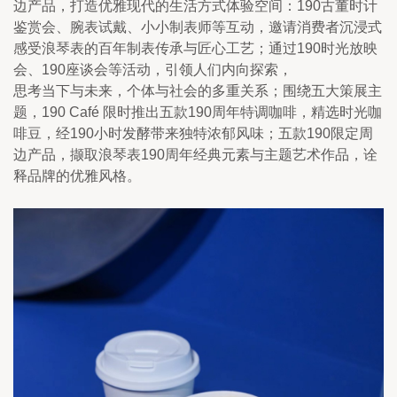
边产品，打造优雅现代的生活方式体验空间：190古董时计
鉴赏会、腕表试戴、小小制表师等互动，邀请消费者沉浸式
感受浪琴表的百年制表传承与匠心工艺；通过190时光放映
会、190座谈会等活动，引领人们内向探索，
思考当下与未来，个体与社会的多重关系；围绕五大策展主
题，190 Café 限时推出五款190周年特调咖啡，精选时光咖
啡豆，经190小时发酵带来独特浓郁风味；五款190限定周
边产品，撷取浪琴表190周年经典元素与主题艺术作品，诠
释品牌的优雅风格。