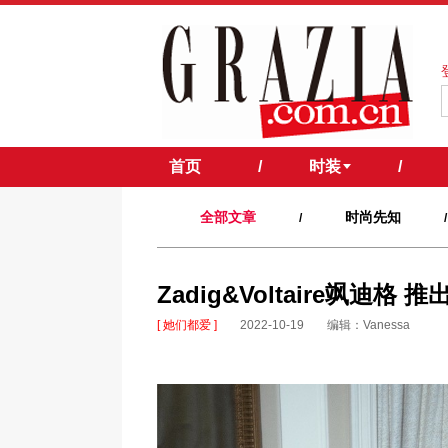
首页
/
时装
/
全部文章
时尚先知
/
/
Zadig&Voltaire飒
[ 她们都爱 ]
2022-10-19
编辑：Vanessa