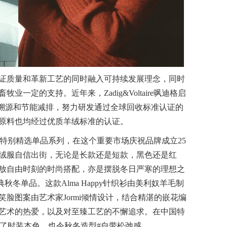
证质量和革新工艺的同时融入可持续发展理念，同时
一定的支持。近年来，Zadig&Voltaire飒迪格启
产品溯源和节能减排，努力研发通过全球回收标准认证的
绒原料也均经过优质羊绒标准的认证。
出了中国特别精选单品系列，在这个重要市场庆祝品牌成立25
绒服自信出街，无论是长款还是短款，黑色还是红
放自由时刻的时尚搭配，亦是摆脱冬日严寒的理想之
经典秋冬单品。这款Alma Happy针织衫由美利奴羊毛制
脸图案由艺术家Jormi倾情设计，结合精湛的嵌花编
艺术的热爱，以及对至臻工艺的不懈追求。在中国特
不仅揭开了时装本色，也令秋冬造型#自带松弛感。