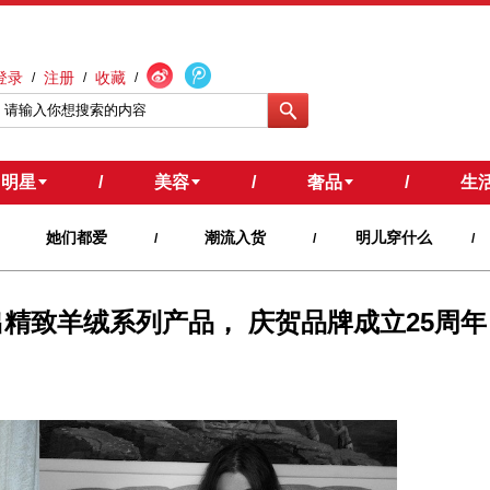
登录
注册
收藏
/
/
/
明星
/
美容
/
奢品
/
生
她们都爱
潮流入货
明儿穿什么
/
/
/
迪格 推出精致羊绒系列产品， 庆贺品牌成立25周年