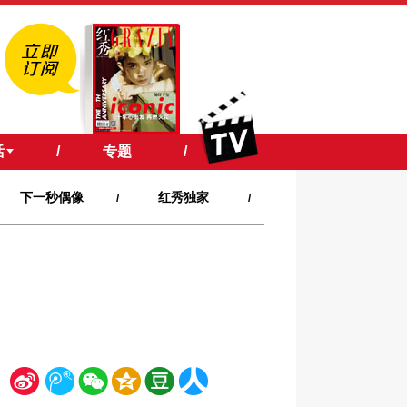
活
/
专题
/
下一秒偶像
红秀独家
/
/
新
腾
微
空
豆
人