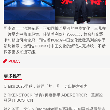
司南篇——浩瀚光辰，正如同灿若星河的中华文化，三儿在
一片星光中热血起舞。伴随着利落的Popping，舞台灯光逐
渐勾勒出司南轮廓，预告着PUMA中国文化致敬系列的冬季
最终篇章，也预告PUMA对中国文化的解读未完待续，不断
探索更多潮流可能。
PUMA
更多推荐
Clarks 2026早秋，徜徉「苹」凡，走出惬意引力
BIRKENSTOCK (勃肯) 再度携手 ADERERROR，重新诠
释经典 BOSTON
锋芒若现，李宁 × Badmarket联名系列以击剑灵感谱写复古