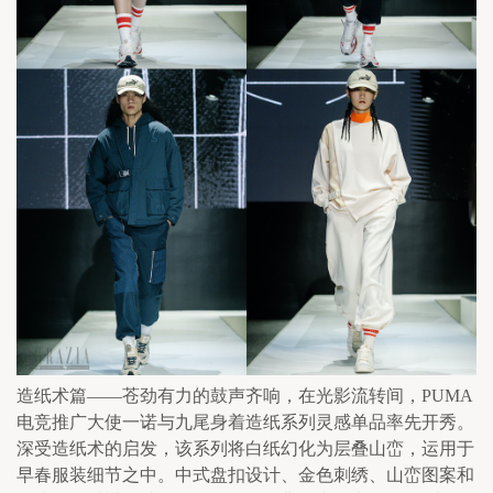
造纸术篇——苍劲有力的鼓声齐响，在光影流转间，PUMA
电竞推广大使一诺与九尾身着造纸系列灵感单品率先开秀。
深受造纸术的启发，该系列将白纸幻化为层叠山峦，运用于
早春服装细节之中。中式盘扣设计、金色刺绣、山峦图案和