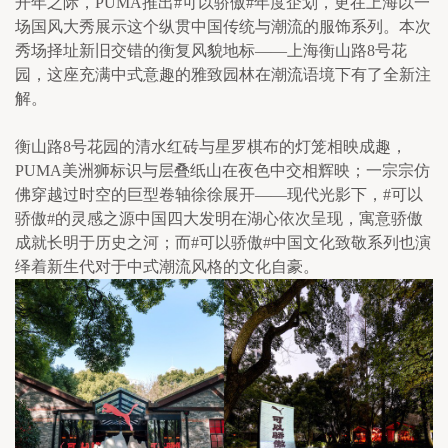
开年之际，PUMA推出#可以骄傲#年度企划，更在上海以一
场国风大秀展示这个纵贯中国传统与潮流的服饰系列。本次
秀场择址新旧交错的衡复风貌地标——上海衡山路8号花
园，这座充满中式意趣的雅致园林在潮流语境下有了全新注
解。
衡山路8号花园的清水红砖与星罗棋布的灯笼相映成趣，
PUMA美洲狮标识与层叠纸山在夜色中交相辉映；一宗宗仿
佛穿越过时空的巨型卷轴徐徐展开——现代光影下，#可以
骄傲#的灵感之源中国四大发明在湖心依次呈现，寓意骄傲
成就长明于历史之河；而#可以骄傲#中国文化致敬系列也演
绎着新生代对于中式潮流风格的文化自豪。