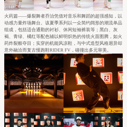
火药篇——爆裂舞者乔治凭借对音乐和舞蹈的超强感知，以
动感力量炸场舞台。该夏季系列以一众简约阔形的潮流单品
组成，包括适合通勤的衬衫、休闲短袖裤装等；黑白、灰
褐、青绿、橘红等配色辅以鲜明炽热的传统火苗图腾，如火
药炸裂般夺目；实穿的机能风凉鞋，与中式造型风格迥异却
意外融洽而复古慢跑鞋RIDER FV，碰撞出多元审美。