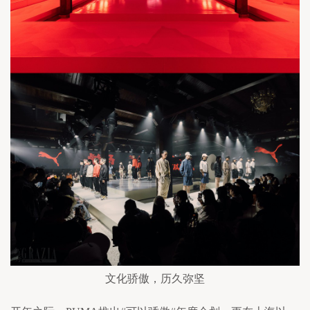
文化骄傲，历久弥坚