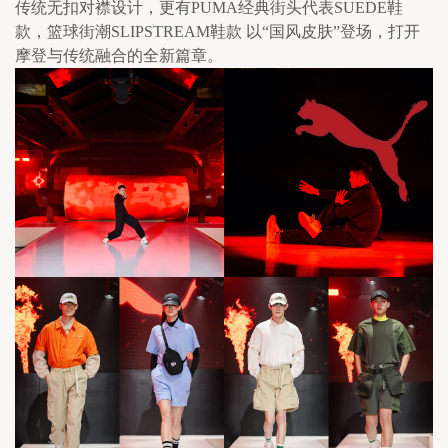
传统无扣对襟设计，更有PUMA经典街头代表SUEDE鞋
款，篮球街潮SLIPSTREAM鞋款 以“国风皮肤”登场，打开
摩登与传统融合的全新篇章。