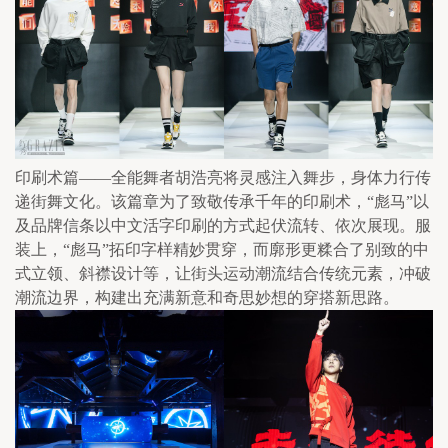
印刷术篇——全能舞者胡浩亮将灵感注入舞步，身体力行传
递街舞文化。该篇章为了致敬传承千年的印刷术，“彪马”以
及品牌信条以中文活字印刷的方式起伏流转、依次展现。服
装上，“彪马”拓印字样精妙贯穿，而廓形更糅合了别致的中
式立领、斜襟设计等，让街头运动潮流结合传统元素，冲破
潮流边界，构建出充满新意和奇思妙想的穿搭新思路。