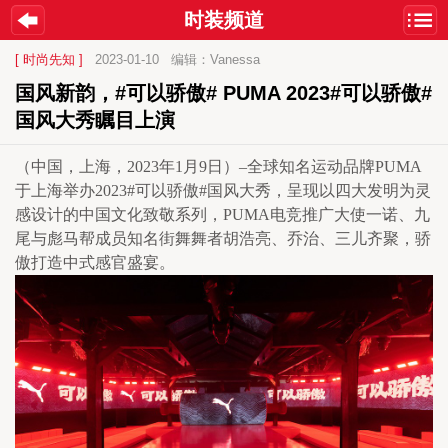
时装频道
[ 时尚先知 ]
2023-01-10
编辑：Vanessa
国风新韵，#可以骄傲# PUMA 2023#可以骄傲#
国风大秀瞩目上演
（中国，上海，2023年1月9日）–全球知名运动品牌PUMA
于上海举办2023#可以骄傲#国风大秀，呈现以四大发明为灵
感设计的中国文化致敬系列，PUMA电竞推广大使一诺、九
尾与彪马帮成员知名街舞舞者胡浩亮、乔治、三儿齐聚，骄
傲打造中式感官盛宴。