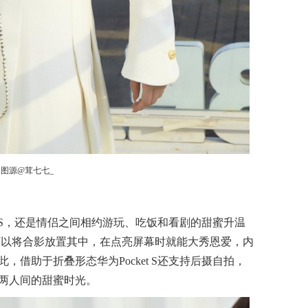
图源@茸七七_
t S，还是情侣之间相约游玩、吃饭和看剧的甜蜜升温
，可以将合影放置其中，在点亮屏幕时就能大秀恩爱，内
借助于折叠形态华为Pocket S还支持后摄自拍，
两人间的甜蜜时光。