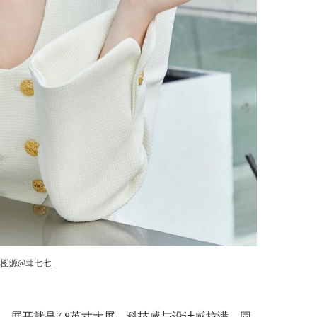
图源@茸七七_
设计，展开就是7.8英寸大屏，科技感与设计感拉满。同