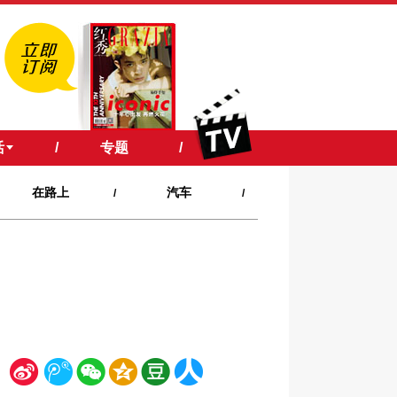
活
/
专题
/
在路上
汽车
/
/
新
腾
微
空
豆
人