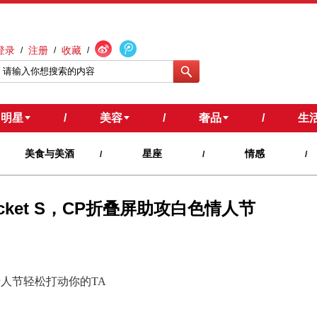
登录
注册
收藏
/
/
/
明星
/
美容
/
奢品
/
生
美食与美酒
星座
情感
/
/
/
ocket S，CP折叠屏助攻白色情人节
人节轻松打动你的TA