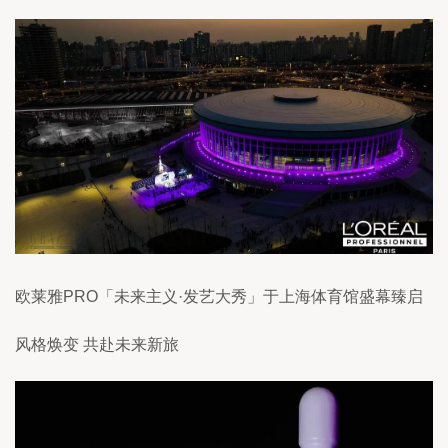
欧莱雅PRO「未来主义·发艺大秀」于上海体育馆盛幕臻启
风格焕变 共赴未来新旅