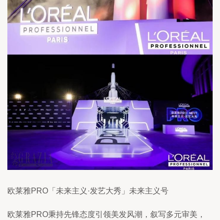
欧莱雅PRO「未来主义·发艺大秀」未来主义号
欧莱雅PRO秉持先锋态度引领美发风潮，叙写多元审美，