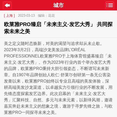
城市
[ 上海 ]
2023-03-13
编辑：花花
欧莱雅PRO臻启「未来主义·发艺大秀」 共同探
索未来之美
美之定义随时态焕新，对美的渴望与追求却从未止歇。
2023年3月2日，高端沙龙美发品牌L’ORÉAL 
PROFESSIONNEL欧莱雅PRO于上海体育馆盛幕臻启「未
来主义·发艺大秀」。作为2023年行业内首个举办发艺大秀
的品牌，欧莱雅PRO秉持大胆引领姿态，不断谱写未来新
章。自1907年品牌创始人欧仁·舒莱尓创研第一条无公害染
发膏以来，欧莱雅PRO始终以专业且高端的美发体验，深
耕高端美发沙龙渠道，以卓越实力引领行业的不断发展，用
先锋态度探索发艺边界。此次启幕的「未来主义·发艺大
秀」汇聚科技、自然、多元与未来元素，以新绎风潮，邀请
嘉宾奔赴未来主义的想象之境，遨游于寻梦先锋之旅，与欧
莱雅PRO一同探寻未来之美。