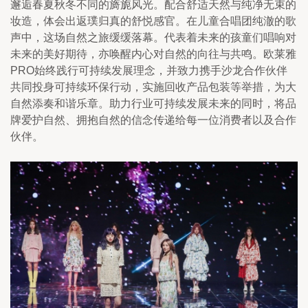
邂逅春夏秋冬不同的旖旎风光。配合舒适天然与纯净无束的
妆造，体会出返璞归真的舒悦感官。在儿童合唱团纯澈的歌
声中，这场自然之旅缓缓落幕。代表着未来的孩童们唱响对
未来的美好期待，亦唤醒内心对自然的向往与共鸣。欧莱雅
PRO始终践行可持续发展理念，并致力携手沙龙合作伙伴
共同投身可持续环保行动，实施回收产品包装等举措，为大
自然添奏和谐乐章。助力行业可持续发展未来的同时，将品
牌爱护自然、拥抱自然的信念传递给每一位消费者以及合作
伙伴。