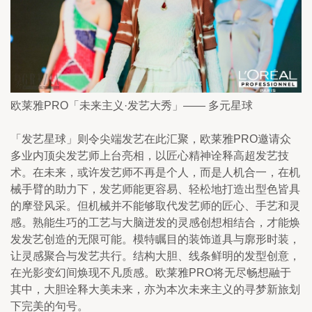
欧莱雅PRO「未来主义·发艺大秀」—— 多元星球
「发艺星球」则令尖端发艺在此汇聚，欧莱雅PRO邀请众
多业内顶尖发艺师上台亮相，以匠心精神诠释高超发艺技
术。在未来，或许发艺师不再是个人，而是人机合一，在机
械手臂的助力下，发艺师能更容易、轻松地打造出型色皆具
的摩登风采。但机械并不能够取代发艺师的匠心、手艺和灵
感。熟能生巧的工艺与大脑迸发的灵感创想相结合，才能焕
发发艺创造的无限可能。模特瞩目的装饰道具与廓形时装，
让灵感聚合与发艺共行。结构大胆、线条鲜明的发型创意，
在光影变幻间焕现不凡质感。欧莱雅PRO将无尽畅想融于
其中，大胆诠释大美未来，亦为本次未来主义的寻梦新旅划
下完美的句号。