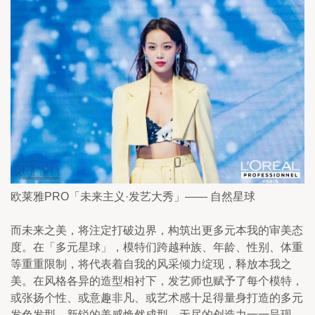
欧莱雅PRO「未来主义·发艺大秀」—— 自然星球
而未来之美，将注定打破边界，构筑出更多元本我的审美态
度。在「多元星球」，模特们跨越种族、年龄、性别、体重
等重重限制，将代表着自我的风采倾力绽现，释放本我之
美。在风格各异的造型相衬下，发艺师也赋予了每个模特，
或张扬个性、或意趣非凡、或艺术感十足得量身打造的多元
发色发型，新锐的美感焕然成型，无尽的创造力一一呈现。