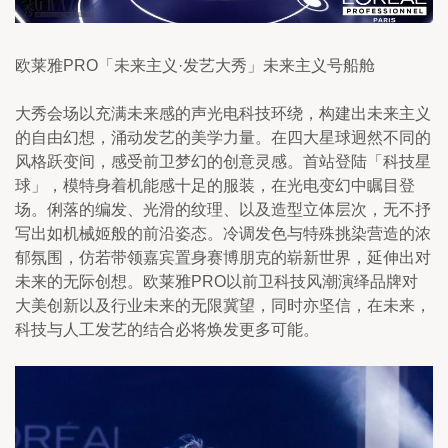
欧莱雅PRO「未来主义·发艺大秀」未来主义号船舱
大秀会场以充满未来感的声光电科技环绕，构建出未来主义
的自由幻想，涌动发艺的美学力量。在四大星球迥然不同的
风格跃变间，感受前卫梦幻的创意灵感。首站登陆「科技星
球」，模特身着机能感十足的服装，在光电变幻中瞩目登
场。俐落的编发、光滑的纹理、以及造型立体层次，无不抒
写出如机械姬般的前沿姿态。冷调发色与特殊挑染营造的浓
郁氛围，仿若带领嘉宾置身赛博朋克的崭新世界，延伸出对
未来的无际创想。欧莱雅PRO以前卫科技风潮演绎品牌对
大美创新以及行业未来的无限冀望，同时亦坚信，在未来，
科技与人工发艺的结合必将焕发更多可能。