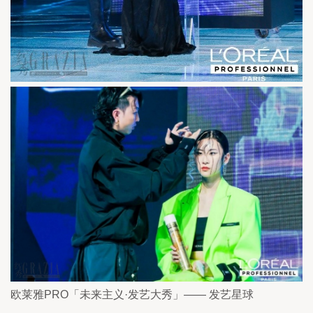
欧莱雅PRO「未来主义·发艺大秀」—— 发艺星球