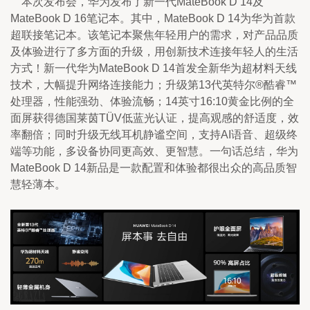
    本次发布会，华为发布了新一代MateBook D 14及
MateBook D 16笔记本。其中，MateBook D 14为华为首款
超联接笔记本。该笔记本聚焦年轻用户的需求，对产品品质
及体验进行了多方面的升级，用创新技术连接年轻人的生活
方式！新一代华为MateBook D 14首发全新华为超材料天线
技术，大幅提升网络连接能力；升级第13代英特尔®酷睿™
处理器，性能强劲、体验流畅；14英寸16:10黄金比例的全
面屏获得德国莱茵TÜV低蓝光认证，提高观感的舒适度，效
率翻倍；同时升级无线耳机静谧空间，支持AI语音、超级终
端等功能，多设备协同更高效、更智慧。一句话总结，华为
MateBook D 14新品是一款配置和体验都很出众的高品质智
慧轻薄本。