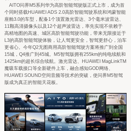
    AITO问界M5系列华为高阶智能驾驶版正式上市，成为首
个同时搭载HUAWEI ADS 2.0⾼阶智能驾驶系统和鸿蒙智能
座舱3.0的车型，配备1个顶置激光雷达、3个毫米波雷达、
11颗高清摄像头以及12个超声波雷达，率先实现不依赖于
高精地图的高速、城区高阶智能驾驶功能，带来无限接近于
L3的高阶智能驾驶体验，让人驾更安全，智驾更舒心，泊车
更省心。今年Q2无图商用高阶智能驾驶方案将推广到全国
15城，Q4推广到45城。M5智驾版拥有255km的纯电续航和
1425km的超长综合续航。激光雷达、HUAWEI MagLinkTM
魔吸车载接口等全新硬件上车，融合感知GOD网络、
HUAWEI SOUND空间音频等技术的突破，使问界M5智驾
版成为真正的智能天花板。