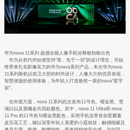
华为nova 11系列 超感全能人像手机诠释敢拍敢出色
    作为从初代伊始便坚持“美，先于一切”的设计理念，并始
终带来扎实影像实力的华为nova系列产品，本次华为nova 
11系列新机以前卫大胆的时尚设计，人像大片的优异表现，
智慧便捷的使用体验，为年轻人打造焕然一新的nova“星宇
宙”。
    在外观方面，nova 11系列此次发布11号色、曜金黑、雪
域白以及晨曦金共四款颜色。其中，nova 11 Ultra和 nova 
11 Pro 的11号色与曜金黑配色，采用手机业界首创星耀素
皮压花工艺，辅以深受年轻人喜爱的小荔枝纹，触感细腻且
兼具实用、耐摔、耐磨特性，带来稳稳的安全感。与此同