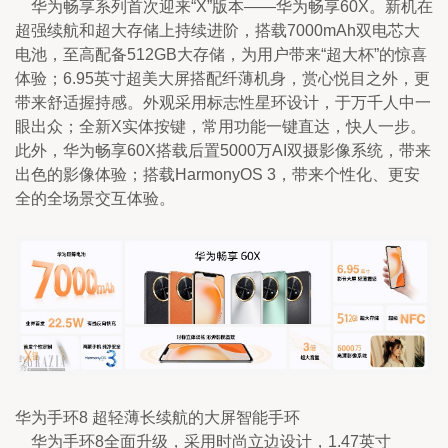
    华为畅享系列首次迎来“X”版本——华为畅享60X。新机在
超强续航和超大存储上持续进阶，搭载7000mAh双电芯大
电池，至高配备512GB大存储，为用户带来“超大杯”的惊喜
体验；6.95英寸超美大屏搭配纤薄机身，赏心悦目之外，更
带来舒适握持感。外观采用标志性星环设计，于万千人中一
眼出众；全新X实体按键，常用功能一键直达，快人一步。
此外，华为畅享60X搭载后置5000万AI双摄影像系统，带来
出色的影像体验；搭载HarmonyOS 3，带来个性化、更安
全的全场景交互体验。
华为手环8 超轻薄长续航的大屏智能手环
    华为手环8全面升级，采用时尚立边设计，1.47英寸