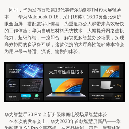
    同时，华为发布首款第13代英特尔®酷睿TM i9大屏轻薄
本——华为Matebook D 16，采用16英寸16:10黄金比例护
眼全面屏，搭配数字小键盘，为重度办公人群带来高效畅快
的工作体验；华为自研超材料天线技术，大幅提升网络连接
能力，超级终端，一拉即合，解锁更多智慧办公场景，实现
高效协同的多设备互联，这款便携的大屏高性能轻薄本将会
为用户带来舒适、流畅、愉悦的体验。
华为智慧屏S3 Pro 全新升级家庭电视场景智慧体验
    在本次的发布会上，华为2023年首款智慧屏新品——华
为智慧屏 S3 Pro全新亮相，在产品性能、画质、智慧体验