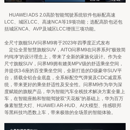
    HUAWEI ADS 2.0高阶智能驾驶系统软件包标配高速
LCC、城区LCC、高速NCA等19项功能；选配高阶包还包
括城区NCA、AVP及城区LCC增强三项功能。
全尺寸旗舰SUV问界M9将于2023年四季度正式发布
    定位全景智慧旗舰SUV，AITO问界M9在问界系列“极致简
约纯净”的设计理念上，带来了全新的家族化设计。作为全
尺寸旗舰SUV，问界M9拥有媲美MPV级的舒适乘坐空间，
并提供3-6座的百变乘坐空间，全新打造的D级豪华SUV平
台，搭载全铝合金底盘，全系标配空气弹簧及CDC减震系
统，带来更好的乘坐舒适性及安全性。问界M9作为华为深
度赋能的旗舰产品，华为智能汽车全栈技术解决方案全量上
车，在智能座舱和智能驾驶双“天花板”的基础上，华为百万
像素智慧大灯、HUAWEI AR-HUD、AI大模型、传感联邦
等黑科技均悉数上车，带来极致的全场景的智能体验。