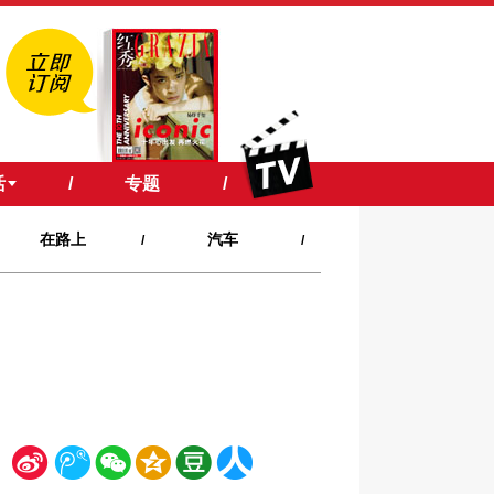
活
/
专题
/
在路上
汽车
/
/
新
腾
微
空
豆
人