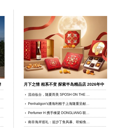
牌
月下之情 相系不变 探索半岛精品店 2026年中
秋系列
流动妆台，随夏而美 SPOSH ON THE ROAM ——穿行上海，定格夏日一刻
Penhaligon's潘海利根于上海隆重呈献《游弋之地：伦敦名流录》主题展览 致敬肖像兽首系列十周年传奇篇章
Perfumer H 携手棟梁 DONGLIANG 联袂呈现「Magnolia Tree 木兰树」系列
南非海岸巡礼：追沙丁鱼风暴、听鲸鱼歌声、看企鹅漫步