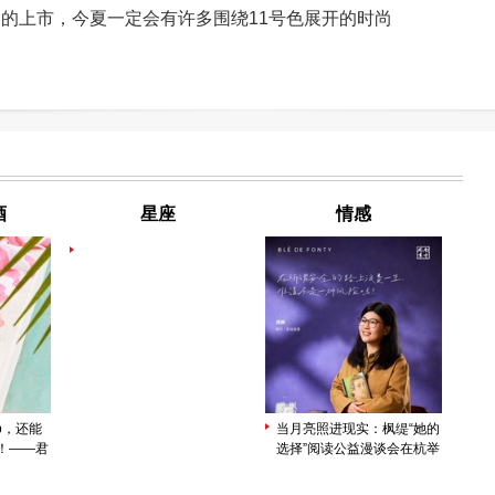
系列的上市，今夏一定会有许多围绕11号色展开的时尚
酒
星座
情感
op，还能
当月亮照进现实：枫缇“她的
le！——君
选择”阅读公益漫谈会在杭举
伴理想夏
行，正式启动“月光守护计
划”