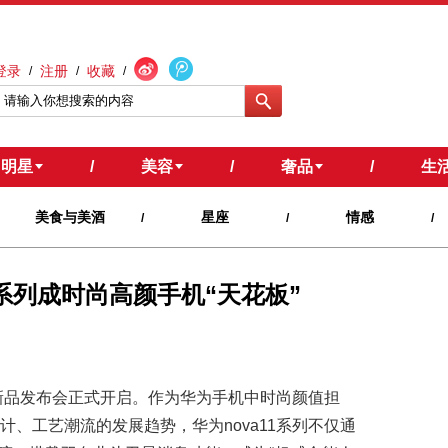
登录
注册
收藏
/
/
/
明星
/
美容
/
奢品
/
生
美食与美酒
星座
情感
/
/
/
1系列成时尚高颜手机“天花板”
全场景新品发布会正式开启。作为华为手机中时尚颜值担
计、工艺潮流的发展趋势，华为nova11系列不仅通