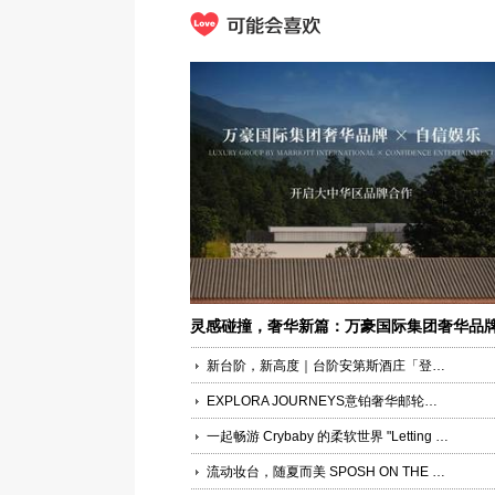
灵感碰撞，奢华新篇：万豪国际集团奢华品
携手自信娱乐开启大中华区品牌合作
新台阶，新高度｜台阶安第斯酒庄「登峰之旅」品牌焕新发布会启幕上海
EXPLORA JOURNEYS意铂奢华邮轮于巴塞罗那举行意铂三号（EXPLORA III）官方命名仪式
一起畅游 Crybaby 的柔软世界 "Letting Go... Holding On..." Crybaby 特展•北京站正式启幕
流动妆台，随夏而美 SPOSH ON THE ROAM ——穿行上海，定格夏日一刻