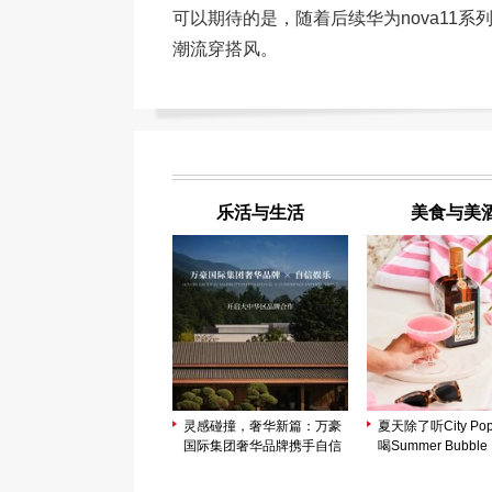
可以期待的是，随着后续华为nova11
潮流穿搭风。
乐活与生活
美食与美
灵感碰撞，奢华新篇：万豪
夏天除了听City P
国际集团奢华品牌携手自信
喝Summer Bubb
娱乐开启大中华区品牌合作
度粉色玛格丽特陪
日