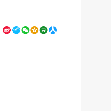
新
腾
微
空
豆
人
浪
讯
信
间
瓣
人网