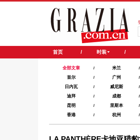
首页
/
时装
/
全部文章
米兰
/
/
首尔
广州
/
/
日内瓦
威尼斯
/
/
迪拜
成都
/
/
昆明
里斯本
/
/
香港
杭州
/
/
LA PANTHÈRE卡地亚