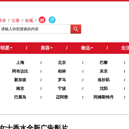
登录
注册
收藏
/
/
/
明星
/
美容
/
奢品
/
生
上海
北京
巴黎
/
/
/
阿布达比
柏林
东京
/
/
/
新加坡
罗马
洛杉矶
/
/
/
南京
宁波
沈阳
/
/
/
巴厘岛
迈阿密
阿姆斯特丹
/
/
/
猎豹女士香水全新广告影片