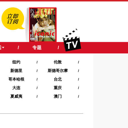
活
/
专题
/
纽约
伦敦
/
/
新德里
斯德哥尔摩
/
/
哥本哈根
台北
/
/
大连
重庆
/
/
夏威夷‍
澳门
/
/