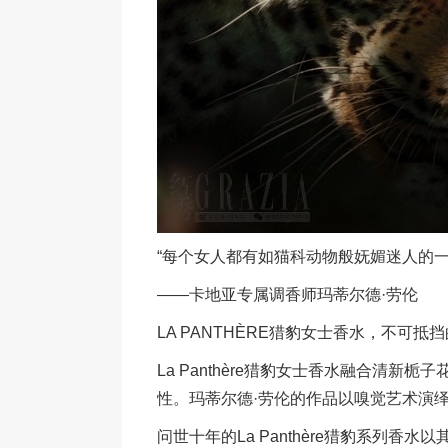
“每个女人都有如猫科动物般妩媚迷人的
——卡地亚专属调香师玛蒂尔德·劳伦
LA PANTHÈRE猎豹女士香水，不可抵
La Panthère猎豹女士香水融合清
性。玛蒂尔德·劳伦的作品以嗅觉艺术演
问世十年的La Panthère猎豹系列香