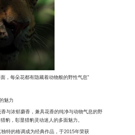
一面，每朵花都有隐藏着动物般的野性气息”
挡的魅力
新栀子花香与浓郁麝香，兼具花香的纯净与动物气息的野
绎猎豹，彰显猎豹灵动迷人的多面魅力。
水以其独特的格调成为经典作品，于2015年荣获