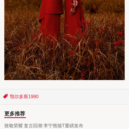
鄂尔多斯1980
更多推荐
致敬荣耀 复古回潮 李宁熊猫T重磅发布