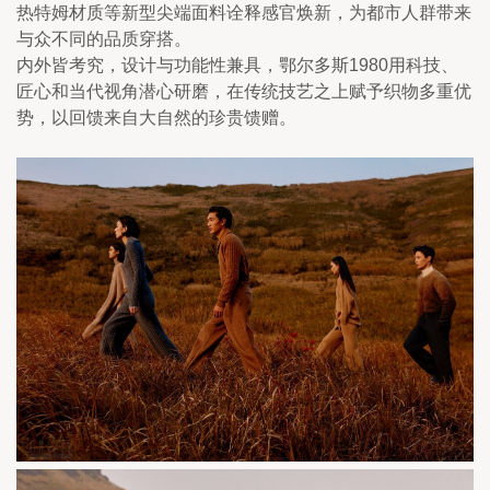
热特姆材质等新型尖端面料诠释感官焕新，为都市人群带来
与众不同的品质穿搭。
内外皆考究，设计与功能性兼具，鄂尔多斯1980用科技、
匠心和当代视角潜心研磨，在传统技艺之上赋予织物多重优
势，以回馈来自大自然的珍贵馈赠。