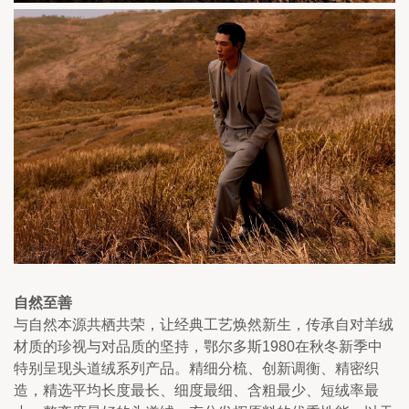
自然至善
与自然本源共栖共荣，让经典工艺焕然新生，传承自对羊绒
材质的珍视与对品质的坚持，鄂尔多斯1980在秋冬新季中
特别呈现头道绒系列产品。精细分梳、创新调衡、精密织
造，精选平均长度最长、细度最细、含粗最少、短绒率最