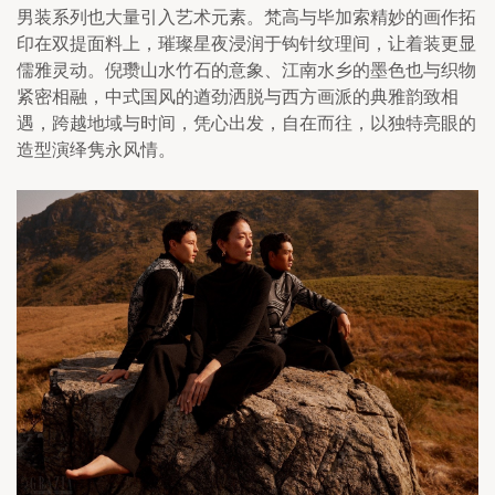
男装系列也大量引入艺术元素。梵高与毕加索精妙的画作拓
印在双提面料上，璀璨星夜浸润于钩针纹理间，让着装更显
儒雅灵动。倪瓒山水竹石的意象、江南水乡的墨色也与织物
紧密相融，中式国风的遒劲洒脱与西方画派的典雅韵致相
遇，跨越地域与时间，凭心出发，自在而往，以独特亮眼的
造型演绎隽永风情。