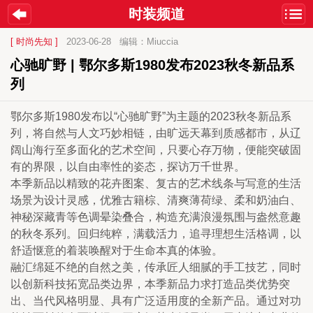
时装频道
[ 时尚先知 ]
2023-06-28
编辑：Miuccia
心驰旷野 | 鄂尔多斯1980发布2023秋冬新品系
列
鄂尔多斯1980发布以“心驰旷野”为主题的2023秋冬新品系
列，将自然与人文巧妙相链，由旷远天幕到质感都市，从辽
阔山海行至多面化的艺术空间，只要心存万物，便能突破固
有的界限，以自由率性的姿态，探访万千世界。
本季新品以精致的花卉图案、复古的艺术线条与写意的生活
场景为设计灵感，优雅古籍棕、清爽薄荷绿、柔和奶油白、
神秘深藏青等色调晕染叠合，构造充满浪漫氛围与盎然意趣
的秋冬系列。回归纯粹，满载活力，追寻理想生活格调，以
舒适惬意的着装唤醒对于生命本真的体验。
融汇绵延不绝的自然之美，传承匠人细腻的手工技艺，同时
以创新科技拓宽品类边界，本季新品力求打造品类优势突
出、当代风格明显、具有广泛适用度的全新产品。通过对功