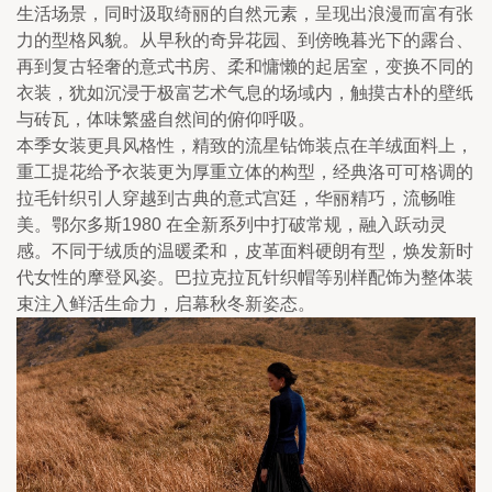
生活场景，同时汲取绮丽的自然元素，呈现出浪漫而富有张
力的型格风貌。从早秋的奇异花园、到傍晚暮光下的露台、
再到复古轻奢的意式书房、柔和慵懒的起居室，变换不同的
衣装，犹如沉浸于极富艺术气息的场域内，触摸古朴的壁纸
与砖瓦，体味繁盛自然间的俯仰呼吸。
本季女装更具风格性，精致的流星钻饰装点在羊绒面料上，
重工提花给予衣装更为厚重立体的构型，经典洛可可格调的
拉毛针织引人穿越到古典的意式宫廷，华丽精巧，流畅唯
美。鄂尔多斯1980 在全新系列中打破常规，融入跃动灵
感。不同于绒质的温暖柔和，皮革面料硬朗有型，焕发新时
代女性的摩登风姿。巴拉克拉瓦针织帽等别样配饰为整体装
束注入鲜活生命力，启幕秋冬新姿态。