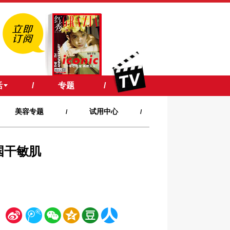
活
/
专题
/
美容专题
试用中心
/
/
国干敏肌
新
腾
微
空
豆
人