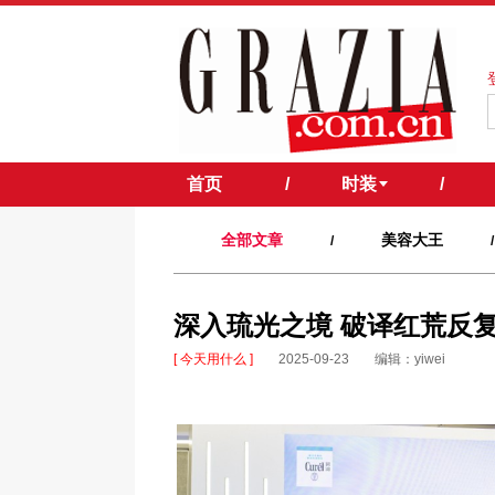
首页
/
时装
/
全部文章
美容大王
/
/
深入琉光之境 破译红荒反复
[ 今天用什么 ]
2025-09-23
编辑：yiwei