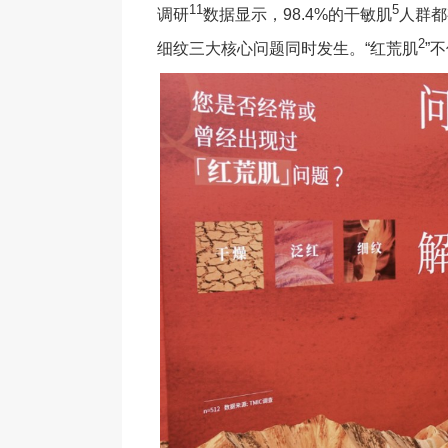
11
5
调研
数据显示，98.4%的干敏肌
人群都
2
细纹三大核心问题同时发生。“红荒肌
”