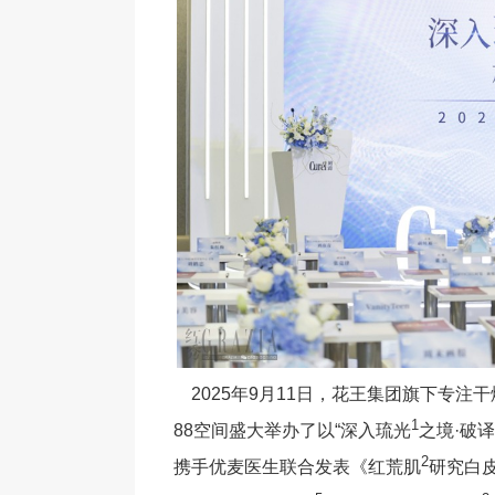
2025年9月11日，花王集团旗下专注干燥
1
88空间盛大举办了以“深入琉光
之境·破
2
携手优麦医生联合发表《红荒肌
研究白皮