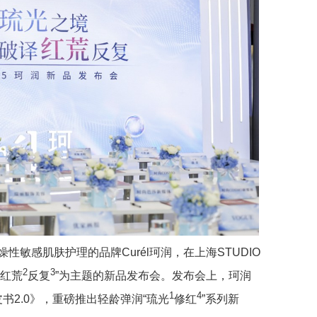
性敏感肌肤护理的品牌Curél珂润，在上海STUDIO
2
3
译红荒
反复
”为主题的新品发布会。发布会上，珂润
1
4
书2.0》，重磅推出轻龄弹润“琉光
修红
”系列新