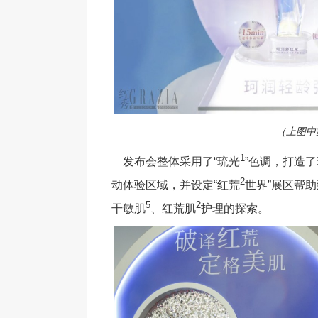
（上图中
1
发布会整体采用了“琉光
”色调，打造
2
动体验区域，并设定“红荒
世界”展区帮
5
2
干敏肌
、红荒肌
护理的探索。