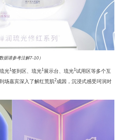
数据请参考注解7-10）
1
1
1
了琉光
签到区、琉光
展示台、琉光
试用区等多个互
2
助到场嘉宾深入了解红荒肌
成因，沉浸式感受珂润对