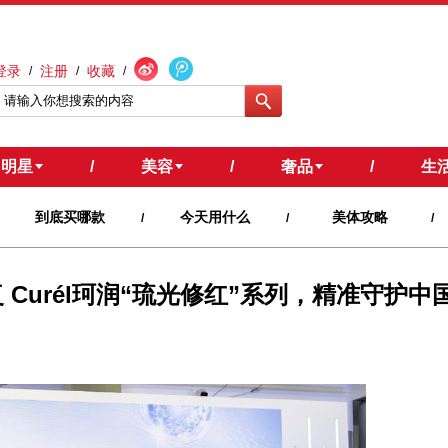
登录
注册
收藏
/
/
/
明星
/
美容
/
奢品
/
生
到底买哪款
今天用什么
美体攻略
/
/
/
 Curél珂润“琉光修红”系列，精准守护中