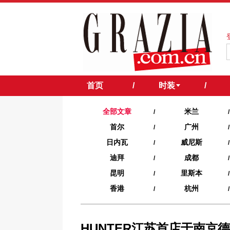
首页
/
时装
/
全部文章
米兰
/
/
首尔
广州
/
/
日内瓦
威尼斯
/
/
迪拜
成都
/
/
昆明
里斯本
/
/
香港
杭州
/
/
HUNTER江苏首店于南京