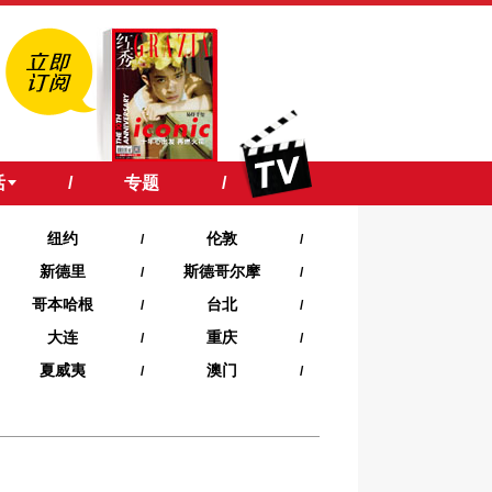
活
/
专题
/
纽约
伦敦
/
/
新德里
斯德哥尔摩
/
/
哥本哈根
台北
/
/
大连
重庆
/
/
夏威夷‍
澳门
/
/