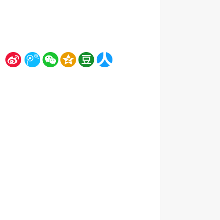
新
腾
微
空
豆
人
浪
讯
信
间
瓣
人网