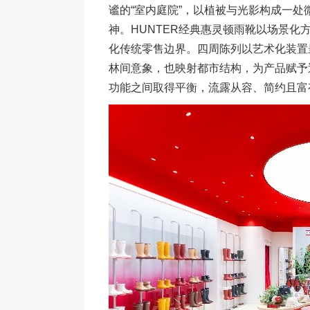
谧的“室内庭院”，以植被与光影构成一
神。HUNTER经典惠灵顿雨靴以场景
化传统零售边界。四周陈列以艺术化装置
林间意象，也映射都市结构，为产品赋予
功能之间取得平衡，流露从容、简约且富