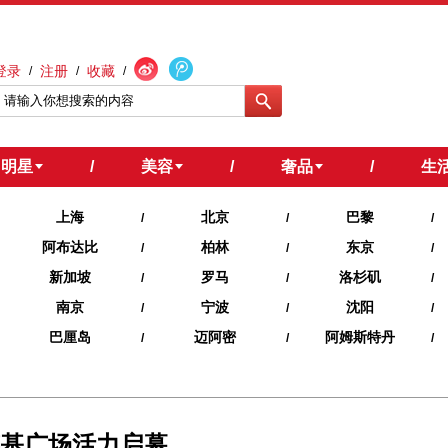
登录
注册
收藏
/
/
/
明星
/
美容
/
奢品
/
生
上海
北京
巴黎
/
/
/
阿布达比
柏林
东京
/
/
/
新加坡
罗马
洛杉矶
/
/
/
南京
宁波
沈阳
/
/
/
巴厘岛
迈阿密
阿姆斯特丹
/
/
/
德基广场活力启幕